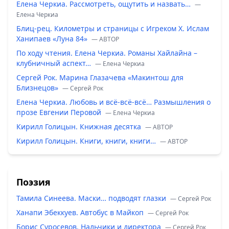
Елена Черкиа. Рассмотреть, ощутить и назвать…
—
Елена Черкиа
Блиц-рец. Километры и страницы с Игреком Х. Ислам
Ханипаев «Луна 84»
— ABTOP
По ходу чтения. Елена Черкиа. Романы Хайлайна –
клубничный аспект…
— Елена Черкиа
Сергей Рок. Марина Глазачева «Макинтош для
Близнецов»
— Сергей Рок
Елена Черкиа. Любовь и всё-всё-всё… Размышления о
прозе Евгении Перовой
— Елена Черкиа
Кирилл Голицын. Книжная десятка
— ABTOP
Кирилл Голицын. Книги, книги, книги…
— ABTOP
Поэзия
Тамила Синеева. Маски… подводят глазки
— Сергей Рок
Ханапи Эбеккуев. Автобус в Майкоп
— Сергей Рок
Борис Суросевов. Нальчики и директора
— Сергей Рок