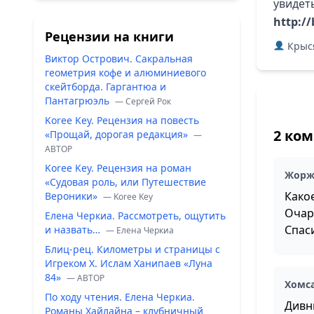
увидет
http:/
Рецензии на книги
Крыс
Виктор Острович. Сакральная
геометрия кофе и алюминиевого
скейтборда. Гаргантюа и
Пантагрюэль
— Сергей Рок
Koree Key. Рецензия на повесть
2 ко
«Прощай, дорогая редакция»
—
ABTOP
Koree Key. Рецензия на роман
Жор
«Судовая роль, или Путешествие
Какое
Вероники»
— Koree Key
Очар
Елена Черкиа. Рассмотреть, ощутить
Спас
и назвать…
— Елена Черкиа
Блиц-рец. Километры и страницы с
Игреком Х. Ислам Ханипаев «Луна
84»
— ABTOP
Хомс
По ходу чтения. Елена Черкиа.
Дивн
Романы Хайлайна – клубничный