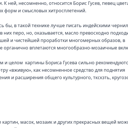
. К ней, несомненно, относится Борис Гусев, певец цвет
х форм и смысловых хитросплетений.
сь бы, в такой технике лучше писать индейскими черни
 в них перо, но, оказывается, масло превосходно подход
шей и чистейшей проработки многомерных образов, в
е органично вплетаются многообразно-мозаичные вкл
м и целом  картины Бориса Гусева сильно рекомендуютс
тру «вживую», как несомненное средство для поднятия
ения и расширения общего культурного, ткскзть, кругоз
 картин, масок, мозаик и других прекрасных вещей мож