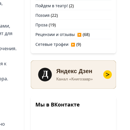
а,
Пойдем в театр!
(2)
Поэзия
(22)
Проза
(19)
лами,
ит для
Рецензии и отзывы
(68)
▶
Сетевые трофеи
(9)
▶
ючения.
я к
Д
Яндекс Дзен
ора.
Канал «Книгозавр»
Мы в ВКонтакте
но