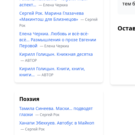
тем 
аспект…
— Елена Черкиа
Сергей Рок. Марина Глазачева
«Макинтош для Близнецов»
— Сергей
Рок
Оста
Елена Черкиа. Любовь и всё-всё-
всё… Размышления о прозе Евгении
Перовой
— Елена Черкиа
Кирилл Голицын. Книжная десятка
— ABTOP
Кирилл Голицын. Книги, книги,
книги…
— ABTOP
Поэзия
Тамила Синеева. Маски… подводят
глазки
— Сергей Рок
Ханапи Эбеккуев. Автобус в Майкоп
— Сергей Рок