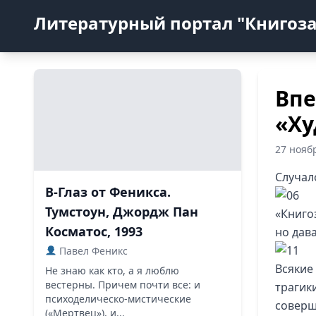
Литературный портал "Книгоз
Впе
«Ху
27 нояб
Случал
В-Глаз от Феникса.
Тумстоун, Джордж Пан
«Книгоз
Косматос, 1993
но дава
Павел Феникс
Всякие
Не знаю как кто, а я люблю
вестерны. Причем почти все: и
трагик
психоделическо-мистические
соверш
(«Мертвец»), и...