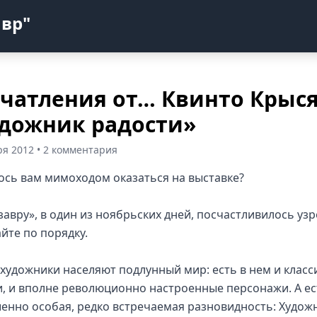
авр"
чатления от… Квинто Крыс
дожник радости»
ря 2012 • 2 комментария
ось вам мимоходом оказаться на выставке?
авру», в один из ноябрьских дней, посчастливилось узре
йте по порядку.
 художники населяют подлунный мир: есть в нем и класси
и, и вполне революционно настроенные персонажи. А ест
енно особая, редко встречаемая разновидность: Худож