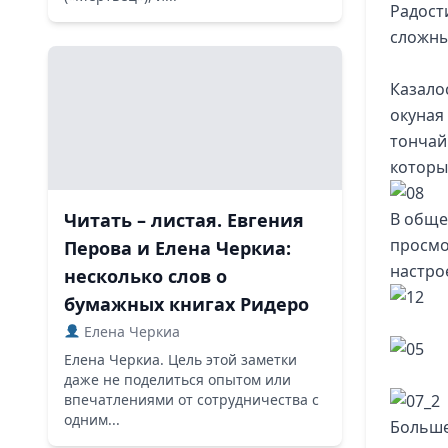
Радости
сложны
Казало
окуная
тончай
которы
Читать – листая. Евгения
В обще
просмо
Перова и Елена Черкиа:
настро
несколько слов о
бумажных книгах Ридеро
Елена Черкиа
Елена Черкиа. Цель этой заметки
даже не поделиться опытом или
впечатлениями от сотрудничества с
одним...
Больше