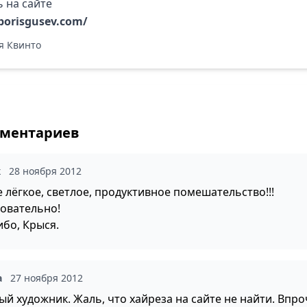
ь на сайте
/borisgusev.com/
я Квинто
мментариев
ж
28 ноября 2012
 лёгкое, светлое, продуктивное помешательство!!!
овательно!
ибо, Крыся.
а
27 ноября 2012
ый художник. Жаль, что хайреза на сайте не найти. Впро