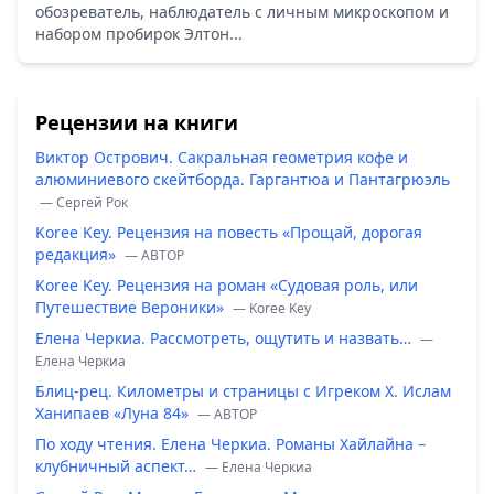
обозреватель, наблюдатель с личным микроскопом и
набором пробирок Элтон...
Рецензии на книги
Виктор Острович. Сакральная геометрия кофе и
алюминиевого скейтборда. Гаргантюа и Пантагрюэль
— Сергей Рок
Koree Key. Рецензия на повесть «Прощай, дорогая
редакция»
— ABTOP
Koree Key. Рецензия на роман «Судовая роль, или
Путешествие Вероники»
— Koree Key
Елена Черкиа. Рассмотреть, ощутить и назвать…
—
Елена Черкиа
Блиц-рец. Километры и страницы с Игреком Х. Ислам
Ханипаев «Луна 84»
— ABTOP
По ходу чтения. Елена Черкиа. Романы Хайлайна –
клубничный аспект…
— Елена Черкиа