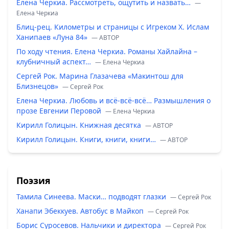
Елена Черкиа. Рассмотреть, ощутить и назвать…
—
Елена Черкиа
Блиц-рец. Километры и страницы с Игреком Х. Ислам
Ханипаев «Луна 84»
— ABTOP
По ходу чтения. Елена Черкиа. Романы Хайлайна –
клубничный аспект…
— Елена Черкиа
Сергей Рок. Марина Глазачева «Макинтош для
Близнецов»
— Сергей Рок
Елена Черкиа. Любовь и всё-всё-всё… Размышления о
прозе Евгении Перовой
— Елена Черкиа
Кирилл Голицын. Книжная десятка
— ABTOP
Кирилл Голицын. Книги, книги, книги…
— ABTOP
Поэзия
Тамила Синеева. Маски… подводят глазки
— Сергей Рок
Ханапи Эбеккуев. Автобус в Майкоп
— Сергей Рок
Борис Суросевов. Нальчики и директора
— Сергей Рок