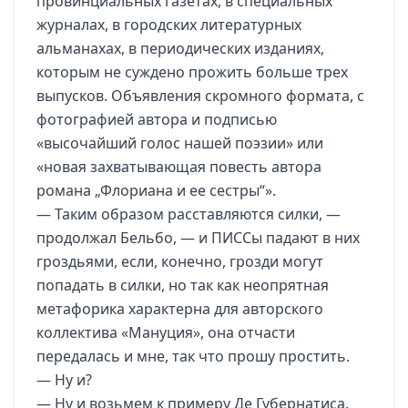
провинциальных газетах, в специальных
журналах, в городских литературных
альманахах, в периодических изданиях,
которым не суждено прожить больше трех
выпусков. Объявления скромного формата, с
фотографией автора и подписью
«высочайший голос нашей поэзии» или
«новая захватывающая повесть автора
романа „Флориана и ее сестры“».
— Таким образом расставляются силки, —
продолжал Бельбо, — и ПИССы падают в них
гроздьями, если, конечно, грозди могут
попадать в силки, но так как неопрятная
метафорика характерна для авторского
коллектива «Мануция», она отчасти
передалась и мне, так что прошу простить.
— Ну и?
— Ну и возьмем к примеру Де Губернатиса.