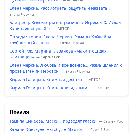
— Koree Key
Елена Черкиа. Рассмотреть, ощутить и назвать…
—
Елена Черкиа
Блиц-рец. Километры и страницы с Игреком Х. Ислам
Ханипаев «Луна 84»
— ABTOP
По ходу чтения. Елена Черкиа. Романы Хайлайна –
клубничный аспект…
— Елена Черкиа
Сергей Рок. Марина Глазачева «Макинтош для
Близнецов»
— Сергей Рок
Елена Черкиа. Любовь и всё-всё-всё… Размышления о
прозе Евгении Перовой
— Елена Черкиа
Кирилл Голицын. Книжная десятка
— ABTOP
Кирилл Голицын. Книги, книги, книги…
— ABTOP
Поэзия
Тамила Синеева. Маски… подводят глазки
— Сергей Рок
Ханапи Эбеккуев. Автобус в Майкоп
— Сергей Рок