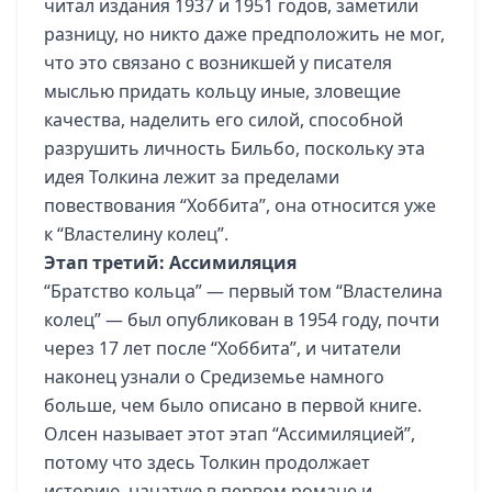
читал издания 1937 и 1951 годов, заметили
разницу, но никто даже предположить не мог,
что это связано с возникшей у писателя
мыслью придать кольцу иные, зловещие
качества, наделить его силой, способной
разрушить личность Бильбо, поскольку эта
идея Толкина лежит за пределами
повествования “Хоббита”, она относится уже
к “Властелину колец”.
Этап третий: Ассимиляция
“Братство кольца” — первый том “Властелина
колец” — был опубликован в 1954 году, почти
через 17 лет после “Хоббита”, и читатели
наконец узнали о Средиземье намного
больше, чем было описано в первой книге.
Олсен называет этот этап “Ассимиляцией”,
потому что здесь Толкин продолжает
историю, начатую в первом романе и,