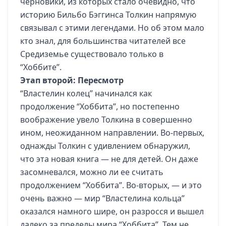
черновики, из которых стало очевидно, что
историю Бильбо Бэггинса Толкин напрямую
связывал с этими легендами. Но об этом мало
кто знал, для большинства читателей все
Средиземье существовало только в
“Хоббите”.
Этап второй: Пересмотр
“Властелин колец” начинался как
продолжение “Хоббита”, но постепенно
воображение увело Толкина в совершенно
ином, неожиданном направлении. Во-первых,
однажды Толкин с удивлением обнаружил,
что эта новая книга — не для детей. Он даже
засомневался, можно ли ее считать
продолжением “Хоббита”. Во-вторых, — и это
очень важно — мир “Властелина кольца”
оказался намного шире, он разросся и вышел
далеко за пределы мира “Хоббита”. Тем не