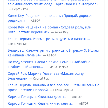
алюминиевого скейтборда. Гаргантюа и Пантагрюэль
— Сергей Рок
Koree Key. Рецензия на повесть «Прощай, дорогая
редакция»
— ABTOP
Koree Key. Рецензия на роман «Судовая роль, или
Путешествие Вероники»
— Koree Key
Елена Черкиа. Рассмотреть, ощутить и назвать…
—
Елена Черкиа
Блиц-рец. Километры и страницы с Игреком Х. Ислам
Ханипаев «Луна 84»
— ABTOP
По ходу чтения. Елена Черкиа. Романы Хайлайна –
клубничный аспект…
— Елена Черкиа
Сергей Рок. Марина Глазачева «Макинтош для
Близнецов»
— Сергей Рок
Елена Черкиа. Любовь и всё-всё-всё… Размышления о
прозе Евгении Перовой
— Елена Черкиа
Кирилл Голицын. Книжная десятка
— ABTOP
Кирилл Голицын. Книги, книги, книги…
— ABTOP