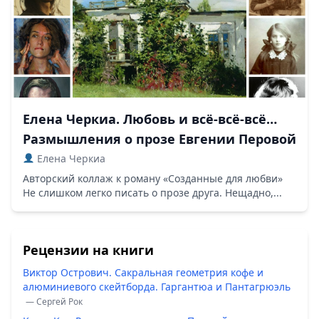
Елена Черкиа. Любовь и всё-всё-всё…
Размышления о прозе Евгении Перовой
Елена Черкиа
Авторский коллаж к роману «Созданные для любви»
Не слишком легко писать о прозе друга. Нещадно,...
Рецензии на книги
Виктор Острович. Сакральная геометрия кофе и
алюминиевого скейтборда. Гаргантюа и Пантагрюэль
— Сергей Рок