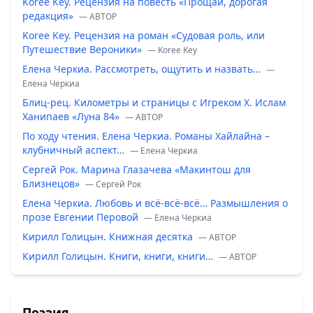
Koree Key. Рецензия на повесть «Прощай, дорогая
редакция»
— ABTOP
Koree Key. Рецензия на роман «Судовая роль, или
Путешествие Вероники»
— Koree Key
Елена Черкиа. Рассмотреть, ощутить и назвать…
—
Елена Черкиа
Блиц-рец. Километры и страницы с Игреком Х. Ислам
Ханипаев «Луна 84»
— ABTOP
По ходу чтения. Елена Черкиа. Романы Хайлайна –
клубничный аспект…
— Елена Черкиа
Сергей Рок. Марина Глазачева «Макинтош для
Близнецов»
— Сергей Рок
Елена Черкиа. Любовь и всё-всё-всё… Размышления о
прозе Евгении Перовой
— Елена Черкиа
Кирилл Голицын. Книжная десятка
— ABTOP
Кирилл Голицын. Книги, книги, книги…
— ABTOP
Поэзия