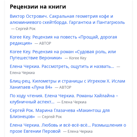
Рецензии на книги
Виктор Острович. Сакральная геометрия кофе и
алюминиевого скейтборда. Гаргантюа и Пантагрюэль
— Сергей Рок
Koree Key. Рецензия на повесть «Прощай, дорогая
редакция»
— ABTOP
Koree Key. Рецензия на роман «Судовая роль, или
Путешествие Вероники»
— Koree Key
Елена Черкиа. Рассмотреть, ощутить и назвать…
—
Елена Черкиа
Блиц-рец. Километры и страницы с Игреком Х. Ислам
Ханипаев «Луна 84»
— ABTOP
По ходу чтения. Елена Черкиа. Романы Хайлайна –
клубничный аспект…
— Елена Черкиа
Сергей Рок. Марина Глазачева «Макинтош для
Близнецов»
— Сергей Рок
Елена Черкиа. Любовь и всё-всё-всё… Размышления о
прозе Евгении Перовой
— Елена Черкиа