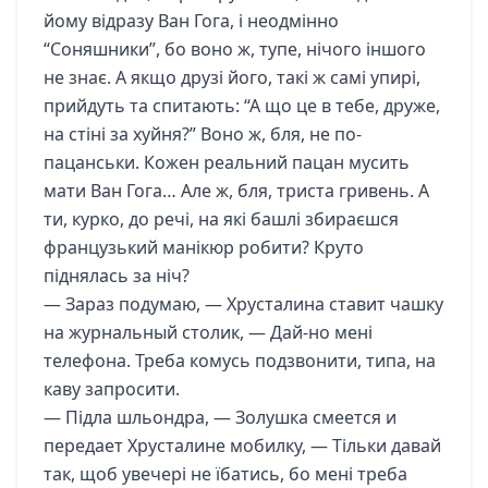
йому відразу Ван Гога, і неодмінно
“Соняшники”, бо воно ж, тупе, нічого іншого
не знає. А якщо друзі його, такі ж самі упирі,
прийдуть та спитають: “А що це в тебе, друже,
на стіні за хуйня?” Воно ж, бля, не по-
пацанськи. Кожен реальний пацан мусить
мати Ван Гога… Але ж, бля, триста гривень. А
ти, курко, до речі, на які башлі збираєшся
французький манікюр робити? Круто
піднялась за ніч?
— Зараз подумаю, — Хрусталина ставит чашку
на журнальный столик, — Дай-но мені
телефона. Треба комусь подзвонити, типа, на
каву запросити.
— Підла шльондра, — Золушка смеется и
передает Хрусталине мобилку, — Тільки давай
так, щоб увечері не їбатись, бо мені треба