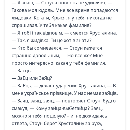
— Я знаю, — Стоуна новость не удивляет, —
Такова моя юдоль. Мне все время попадаются
жидовки. Кстати, Крыся, я у тебя никогда не
спрашивал. У тебя какая фамилия?
— Я тобі і так відповім, — смеется Хрусталина,
— Так, я жидівка. Ти це хотів знати?
— Кто бы сомневался, — Стоун кажется
страшно довольным, — Но все же? Мне
просто интересно, какая у тебя фамилия.
— Заєць.
— ЗаЕц или ЗаЯц?
— ЗаЄць, — делает ударение Хрусталина, — В
мене українське прізвище. У нас немає заЯців.
— Заяц, заяц, заяц, — повторяет Стоун, будто
смакуя, — Кому зайца-выбегайца? Заяц,
можно я тебя поцелую? – и, не дожидаясь
ответа, Стоун берет Хрусталину за руку,