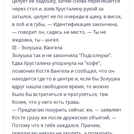
целует ее ладошку, затем снова перегибается
через стол и, взяв Хрусталину рукой за
затылок, целует ее по очереди в щеку, в висок,
в лоб и в губы, — Идентификация закончена,
— говорит он, садясь на место, — Ты не
жидовка, ты – ангел.
ІІІ – Золушка, Вангела
Золушка так и не закончила “Подсолнухи”.
Едва Хрусталина упорхнула на “кофе”,
позвонил Костя Вангела и сообщил, что он
находится где-то в центре и, если бы Золушка
вдруг нашла свободное время, то можно
было бы встретиться и прогуляться, тем
более, что у него есть трава.
— Предлагаю покурить сейчас же, — заявляет
Костя сразу же после дружеских объятий, —
Потому что я тебя заждался. Причем,
предлагаю никуда не уходить, а подкурить