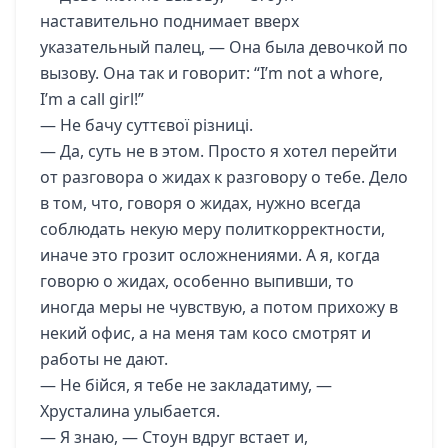
наставительно поднимает вверх
указательный палец, — Она была девочкой по
вызову. Она так и говорит: “I’m not a whore,
I’m a call girl!”
— Не бачу суттєвої різниці.
— Да, суть не в этом. Просто я хотел перейти
от разговора о жидах к разговору о тебе. Дело
в том, что, говоря о жидах, нужно всегда
соблюдать некую меру политкорректности,
иначе это грозит осложнениями. А я, когда
говорю о жидах, особенно выпивши, то
иногда меры не чувствую, а потом прихожу в
некий офис, а на меня там косо смотрят и
работы не дают.
— Не бійся, я тебе не закладатиму, —
Хрусталина улыбается.
— Я знаю, — Стоун вдруг встает и,