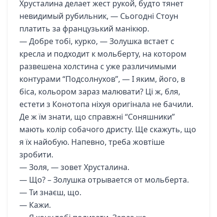
Хрусталина делает жест рукой, будто тянет
невидимый рубильник, — Сьогодні Стоун
платить за французький манікюр.
— Добре тобі, курко, — Золушка встает с
кресла и подходит к мольберту, на котором
развешена холстина с уже различимыми
контурами “Подсолнухов”, — І яким, його, в
біса, кольором зараз малювати? Ці ж, бля,
естети з Конотопа ніхуя оригінала не бачили.
Де ж їм знати, що справжні “Соняшники”
мають колір собачого дристу. Ще скажуть, що
я їх найобую. Напевно, треба жовтіше
зробити.
— Золя, — зовет Хрусталина.
— Що? – Золушка отрывается от мольберта.
— Ти знаєш, що.
— Кажи.