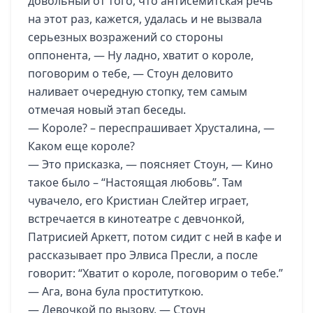
довольный от того, что антисемитская речь
на этот раз, кажется, удалась и не вызвала
серьезных возражений со стороны
оппонента, — Ну ладно, хватит о короле,
поговорим о тебе, — Стоун деловито
наливает очередную стопку, тем самым
отмечая новый этап беседы.
— Короле? – переспрашивает Хрусталина, —
Каком еще короле?
— Это присказка, — поясняет Стоун, — Кино
такое было – “Настоящая любовь”. Там
чувачело, его Кристиан Слейтер играет,
встречается в кинотеатре с девчонкой,
Патрисией Аркетт, потом сидит с ней в кафе и
рассказывает про Элвиса Пресли, а после
говорит: “Хватит о короле, поговорим о тебе.”
— Ага, вона була проституткою.
— Девочкой по вызову, — Стоун