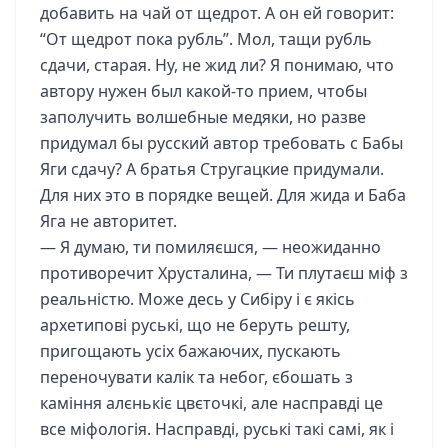
добавить на чай от щедрот. А он ей говорит:
“От щедрот пока рубль”. Мол, тащи рубль
сдачи, старая. Ну, не жид ли? Я понимаю, что
автору нужен был какой-то прием, чтобы
заполучить волшебные медяки, но разве
придумал бы русский автор требовать с Бабы
Яги сдачу? А братья Стругацкие придумали.
Для них это в порядке вещей. Для жида и Баба
Яга не авторитет.
— Я думаю, ти помиляєшся, — неожиданно
противоречит Хрусталина, — Ти плутаєш міф з
реальністю. Може десь у Сибіру і є якісь
архетипові руські, що не беруть решту,
пригощають усіх бажаючих, пускають
переночувати калік та небог, єбошать з
каміння алєнькіє цвєточкі, але насправді це
все міфологія. Насправді, руські такі самі, як і