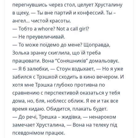
перегнувшись через стол, целует Хрусталину
в щеку, — Ты вне партий и конфессий. Ты –
ангел… чистой красоты.
— Тобто a whore? Not a call girl?
— Не преувеличивай.
— То може поїдемо до мене? Щоправда,
Золька зранку скиглила, що їй треба
працювати. Вона “Соняшників” домальовує.
— Я б залюбки, — Стоун вздыхает, — Но я уже
забился с Трэшкой сходить в кино вечером. И
хотя мне Трэшка глубоко противна по
сравнению с перспективой оказаться у тебя
дома, но, бля, ноблесс оближ. Я ее и так все
время кидаю. Обидится, плакать будет.
— До речі, Трешка – жидівка, — ненароком
замечает Хрусталина, — Вона на телеку під
псевдонімом працює.