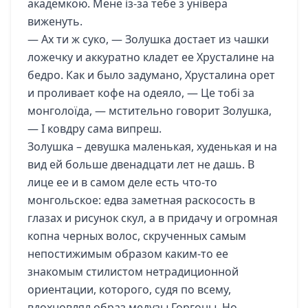
академкою. Мене із-за тебе з універа
виженуть.
— Ах ти ж суко, — Золушка достает из чашки
ложечку и аккуратно кладет ее Хрусталине на
бедро. Как и было задумано, Хрусталина орет
и проливает кофе на одеяло, — Це тобі за
монголоїда, — мстительно говорит Золушка,
— І ковдру сама випреш.
Золушка – девушка маленькая, худенькая и на
вид ей больше двенадцати лет не дашь. В
лице ее и в самом деле есть что-то
монгольское: едва заметная раскосость в
глазах и рисунок скул, а в придачу и огромная
копна черных волос, скрученных самым
непостижимым образом каким-то ее
знакомым стилистом нетрадиционной
ориентации, которого, судя по всему,
вдохновлял образ медузы Горгоны. Но,