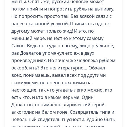
менты. Опять же, русский человек может
потом прийти и попросить рубль на выпивку.
Но попросить просто так! Без всякой связи с
ранее оказанной услугой. Привязать одно к
другому может только жид! И это, по
меньшей мере, нечестно к этому самому
Сахно. Ведь он, судя по всему, лицо реальное,
раз Довлатов упомянул его аж в двух
произведениях. Но зачем же человека рублем
оскорблять? Это нелитературно… Обхаял
всех, понимаешь, вывел всех под другими
фамилиями, но очень похожими на
настоящие, так что угадать легко можно, кто
есть кто, и кто в каком дерьме. Один
Довлатов, понимаешь, лирический герой-
алкоголик на белом коне. Созерцатель типа и
невольный свидетель гнусности. Удобно быть
алкоголиком, правда? Чуть что – я ни при