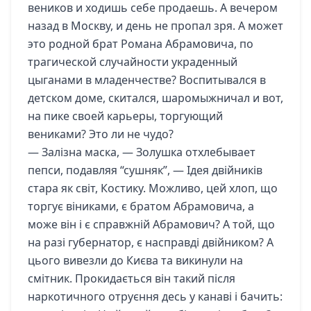
веников и ходишь себе продаешь. А вечером
назад в Москву, и день не пропал зря. А может
это родной брат Романа Абрамовича, по
трагической случайности украденный
цыганами в младенчестве? Воспитывался в
детском доме, скитался, шаромыжничал и вот,
на пике своей карьеры, торгующий
вениками? Это ли не чудо?
— Залізна маска, — Золушка отхлебывает
пепси, подавляя “сушняк”, — Ідея двійників
стара як світ, Костику. Можливо, цей хлоп, що
торгує віниками, є братом Абрамовича, а
може він і є справжній Абрамович? А той, що
на разі губернатор, є насправді двійником? А
цього вивезли до Києва та викинули на
смітник. Прокидається він такий після
наркотичного отруєння десь у канаві і бачить: