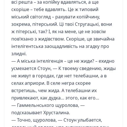
всі решта – за копійку вдавляться, а ще
скоріше – тебе вдавлять. Це ж типовий
міський світогляд – рахувати копійчину,
зокрема, пітерський. Ці твої Стругацькі, вони
ж пітерські, так? І, як на мене, це не зовсім
пов’язано з жидівством. Скоріше, це звичайна
інтелігентська заощадливість на згадку про
злидні.
— А міська інтелігенція – це не жиди? – ехидно
усмехается Стоун, — К твоему сведению, жиды
не живут в городах, где нет телебашни, а в
селах априори. В селе негра скорее
встретишь, чем жида. А телебашни их
привлекают, как дудка… этого, как его…
— Гаммельнського щуролова, —
подсказывает Хрусталина.
— Точно, щуролова, — Стоун улыбается,