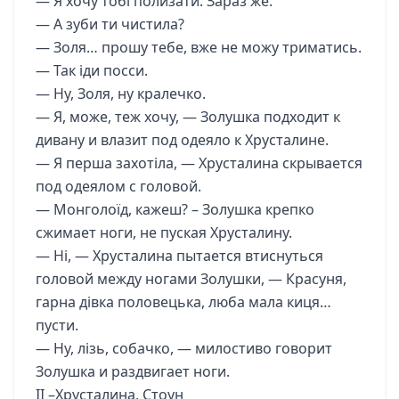
— Я хочу тобі полизати. Зараз же.
— А зуби ти чистила?
— Золя… прошу тебе, вже не можу триматись.
— Так іди посси.
— Ну, Золя, ну кралечко.
— Я, може, теж хочу, — Золушка подходит к
дивану и влазит под одеяло к Хрусталине.
— Я перша захотіла, — Хрусталина скрывается
под одеялом с головой.
— Монголоїд, кажеш? – Золушка крепко
сжимает ноги, не пуская Хрусталину.
— Ні, — Хрусталина пытается втиснуться
головой между ногами Золушки, — Красуня,
гарна дівка половецька, люба мала киця…
пусти.
— Ну, лізь, собачко, — милостиво говорит
Золушка и раздвигает ноги.
ІІ –Хрусталина, Стоун