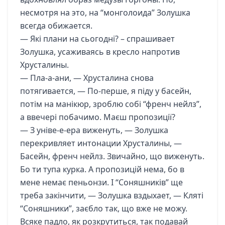
несмотря на это, на “монголоида” Золушка
всегда обижается.
— Які плани на сьогодні? – спрашивает
Золушка, усаживаясь в кресло напротив
Хрусталины.
— Пла-а-ани, — Хрусталина снова
потягивается, — По-перше, я піду у басейн,
потім на манікюр, зроблю собі “френч нейлз”,
а ввечері побачимо. Маєш пропозиції?
— З уніве-е-ера виженуть, — Золушка
перекривляет интонации Хрусталины, —
Басейн, френч нейлз. Звичайно, що виженуть.
Бо ти тупа курка. А пропозицій нема, бо в
мене немає пеньонзи. І “Соняшників” ще
треба закінчити, — Золушка вздыхает, — Кляті
“Соняшники”, заєбло так, що вже не можу.
Всяке падло, як розкрутиться, так подавай