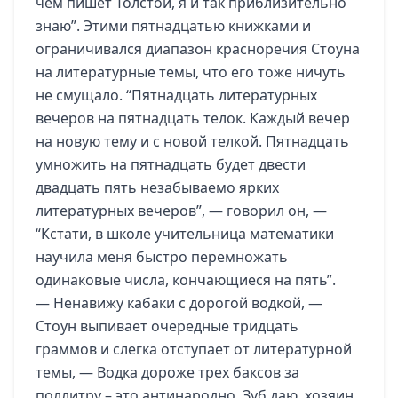
чем пишет Толстой, я и так приблизительно
знаю”. Этими пятнадцатью книжками и
ограничивался диапазон красноречия Стоуна
на литературные темы, что его тоже ничуть
не смущало. “Пятнадцать литературных
вечеров на пятнадцать телок. Каждый вечер
на новую тему и с новой телкой. Пятнадцать
умножить на пятнадцать будет двести
двадцать пять незабываемо ярких
литературных вечеров”, — говорил он, —
“Кстати, в школе учительница математики
научила меня быстро перемножать
одинаковые числа, кончающиеся на пять”.
— Ненавижу кабаки с дорогой водкой, —
Стоун выпивает очередные тридцать
граммов и слегка отступает от литературной
темы, — Водка дороже трех баксов за
поллитру – это антинародно. Зуб даю, хозяин