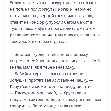
Золушка все-таки не выдерживает: сползает
на пол, на полусогнутых ногах и, нарочно
натыкаясь на дверной косяк, идет в кухню,
ставит на конфорку турку и бегом бежит в
туалет, пока кофе не приготовится. А потом
разливает кофе по чашкам и несет в спальню,
такой уж этикет, раз стратила.
— Зо-о-оля, курво, я тебе нена-а-авиджу, —
встречает ее Хрусталина, потягиваясь, — Ти б
знала, мала, як я тебе ненавиджу.
— Забийся, курка, — ласково отвечает
Золушка, протягивая Хрусталине чашку, —
Каву п’єш чи може тобі її на пизду вилити?
— Паскудний монголоїд, — Хрусталина
предусмотрительно берет чашку раньше, чем
говорит, — Як ти мене дістала своєю