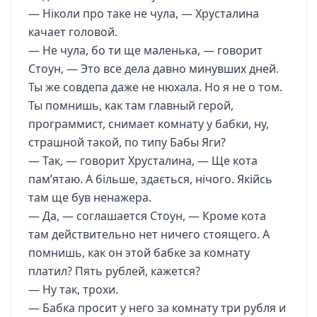
— Ніколи про таке не чула, — Хрусталина
качает головой.
— Не чула, бо ти ще маленька, — говорит
Стоун, — Это все дела давно минувших дней.
Ты же совдепа даже не нюхала. Но я не о том.
Ты помнишь, как там главный герой,
программист, снимает комнату у бабки, ну,
страшной такой, по типу Бабы Яги?
— Так, — говорит Хрусталина, — Ще кота
пам’ятаю. А більше, здається, нічого. Якійсь
там ще був ненажера.
— Да, — соглашается Стоун, — Кроме кота
там действительно нет ничего стоящего. А
помнишь, как он этой бабке за комнату
платил? Пять рублей, кажется?
— Ну так, трохи.
— Бабка просит у него за комнату три рубля и