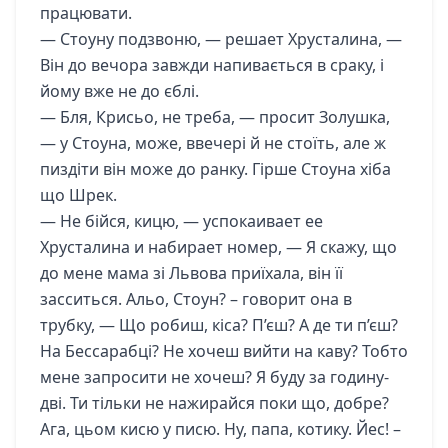
працювати.
— Стоуну подзвоню, — решает Хрусталина, —
Він до вечора завжди напивається в сраку, і
йому вже не до єблі.
— Бля, Крисьо, не треба, — просит Золушка,
— у Стоуна, може, ввечері й не стоїть, але ж
пиздіти він може до ранку. Гірше Стоуна хіба
що Шрек.
— Не бійся, кицю, — успокаивает ее
Хрусталина и набирает номер, — Я скажу, що
до мене мама зі Львова приїхала, він її
засситься. Альо, Стоун? – говорит она в
трубку, — Що робиш, кіса? П’єш? А де ти п’єш?
На Бессарабці? Не хочеш вийти на каву? Тобто
мене запросити не хочеш? Я буду за годину-
дві. Ти тільки не нажирайся поки що, добре?
Ага, цьом кисю у писю. Ну, папа, котику. Йес! –