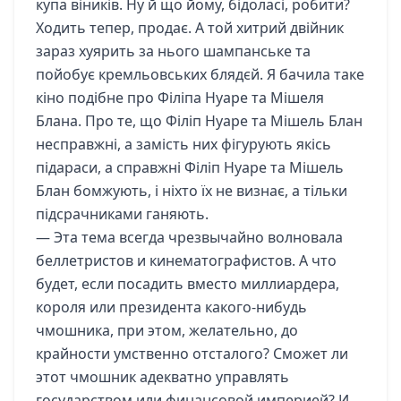
купа віників. Ну й що йому, бідоласі, робити?
Ходить тепер, продає. А той хитрий двійник
зараз хуярить за нього шампанське та
пойобує кремльовських блядєй. Я бачила таке
кіно подібне про Філіпа Нуаре та Мішеля
Блана. Про те, що Філіп Нуаре та Мішель Блан
несправжні, а замість них фігурують якісь
підараси, а справжні Філіп Нуаре та Мішель
Блан бомжують, і ніхто їх не визнає, а тільки
підсрачниками ганяють.
— Эта тема всегда чрезвычайно волновала
беллетристов и кинематографистов. А что
будет, если посадить вместо миллиардера,
короля или президента какого-нибудь
чмошника, при этом, желательно, до
крайности умственно отсталого? Сможет ли
этот чмошник адекватно управлять
государством или финансовой империей? И,