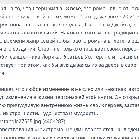
я на то, что Стерн жил в 18 веке, его роман явно относ
й степени к новой эпохе, может быть даже эпохе 20-21 в
ряя новаторства прозы Стендаля, Толстого и Джойса, ег
удивительных открытий. Начнем с того, что в традицио
го времени жанр семейно-бытового романа вплетена ещ
я его создания. Стерн не только описывает своих персо
оби, священника Йорика, братьев Уолтер, но и поясняет
ствует при этом, как бы вглядываясь из-за двери в своег
ля.
пишет, что любое изменение в мыслях или чувствах авт
ут изменения в жизни персонажей этой книги. Он откры
лю причудливую внутреннюю жизнь своих героев, заста
ь их странности, чудачества и мудрость.
повествования «Тристрама Шенди» вторгаются наблюден
, пародии, выписки из ученых книг, сценки из жизни и 