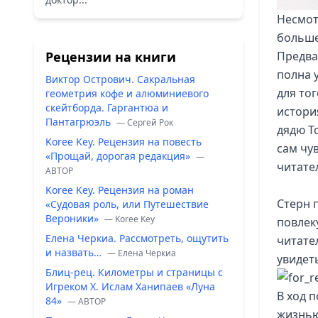
Несмотр
больше
Рецензии на книги
Предва
полна 
Виктор Острович. Сакральная
для то
геометрия кофе и алюминиевого
скейтборда. Гаргантюа и
истори
Пантагрюэль
— Сергей Рок
дядю Т
Koree Key. Рецензия на повесть
сам чув
«Прощай, дорогая редакция»
—
читате
ABTOP
Koree Key. Рецензия на роман
Стерн 
«Судовая роль, или Путешествие
Вероники»
— Koree Key
повлек
Елена Черкиа. Рассмотреть, ощутить
читате
и назвать…
— Елена Черкиа
увидет
Блиц-рец. Километры и страницы с
Игреком Х. Ислам Ханипаев «Луна
В ход 
84»
— ABTOP
жизнью