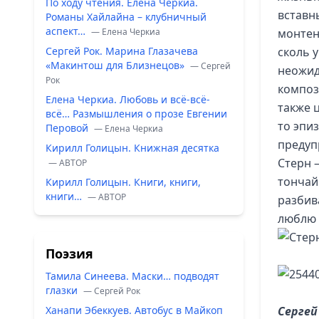
По ходу чтения. Елена Черкиа.
вставн
Романы Хайлайна – клубничный
аспект…
— Елена Черкиа
монтен
Сергей Рок. Марина Глазачева
сколь 
«Макинтош для Близнецов»
— Сергей
неожид
Рок
композ
Елена Черкиа. Любовь и всё-всё-
также 
всё… Размышления о прозе Евгении
то эпи
Перовой
— Елена Черкиа
предуп
Кирилл Голицын. Книжная десятка
Стерн 
— ABTOP
тончай
Кирилл Голицын. Книги, книги,
книги…
— ABTOP
разбив
люблю 
Поэзия
Тамила Синеева. Маски… подводят
глазки
— Сергей Рок
Ханапи Эбеккуев. Автобус в Майкоп
Сергей