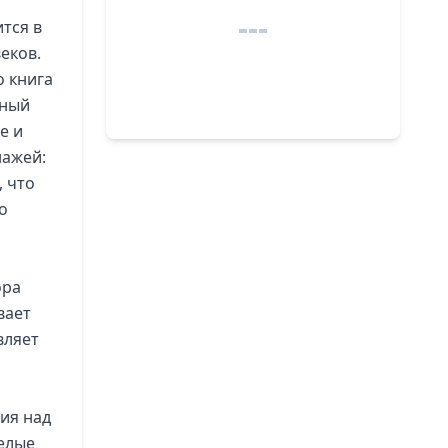
ится в
еков.
о книга
нный
е и
нажей:
, что
о
ора
вает
вляет
ия над
целые