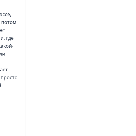
эссе,
ы потом
ет
и, где
какой-
или
вает
 просто
Я