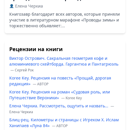
Елена Черкиа
Книгозавр благодарит всех авторов, которые приняли
участие в литературном марафоне «Проводы зимы» и
торжественно объявляет:...
Рецензии на книги
Виктор Острович. Сакральная геометрия кофе и
алюминиевого скейтборда. Гаргантюа и Пантагрюэль
— Сергей Рок
Koree Key. Рецензия на повесть «Прощай, дорогая
редакция»
— ABTOP
Koree Key. Рецензия на роман «Судовая роль, или
Путешествие Вероники»
— Koree Key
Елена Черкиа. Рассмотреть, ощутить и назвать…
—
Елена Черкиа
Блиц-рец. Километры и страницы с Игреком Х. Ислам
Ханипаев «Луна 84»
— ABTOP