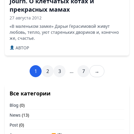
Journ. О клетчатых котах и
прекрасных мамах
27 августа 2012
«В маленьком замке» Дарьи Герасимовой живут
любовь, тепло, уют стареньких двориков и, конечно
же, счастье.
ABTOP
1
2
3
…
7
→
Все категории
Blog
(0)
News
(13)
Post
(0)