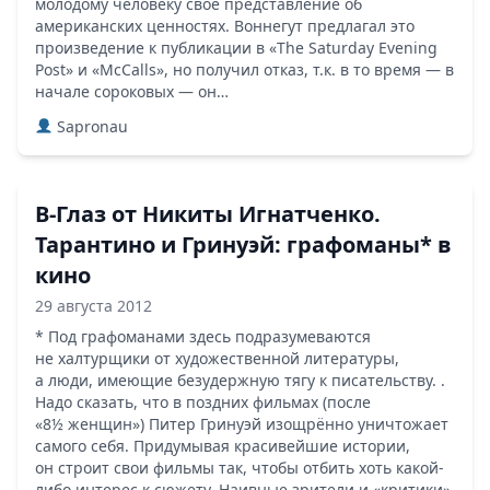
молодому человеку свое представление об
американских ценностях. Воннегут предлагал это
произведение к публикации в «The Saturday Evening
Post» и «McCalls», но получил отказ, т.к. в то время — в
начале сороковых — он…
Sapronau
В-Глаз от Никиты Игнатченко.
Тарантино и Гринуэй: графоманы* в
кино
29 августа 2012
* Под графоманами здесь подразумеваются
не халтурщики от художественной литературы,
а люди, имеющие безудержную тягу к писательству. .
Надо сказать, что в поздних фильмах (после
«8½ женщин») Питер Гринуэй изощрённо уничтожает
самого себя. Придумывая красивейшие истории,
он строит свои фильмы так, чтобы отбить хоть какой-
либо интерес к сюжету. Наивные зрители и «критики»,