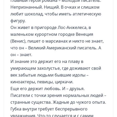
Главный герой романа – молодой писатель.
Непризнанный. Нищий. В очках и слишком
любит шоколад, чтобы иметь атлетическую
фигуру.
Он живет в пригороде Лос-Анжелеса, в
маленьком курортном городке Венеция
(Венис), пишет о марсианах и никто не знает,
что он – Великий Американский писатель. А
он – знает.
И знание это держит его на плаву в
умирающем захолустье, где доживают свой
век забытые людьми бывшие идолы –
киноактеры, певицы, циркачи.
Еще его держит любовь. И – друзья.
Писатели с точки зрения нормальных людей –
странные существа. Жадные до чужого опыта.
Губка внутри требует беспрерывного
увлажнения. Что-то случается и с самим