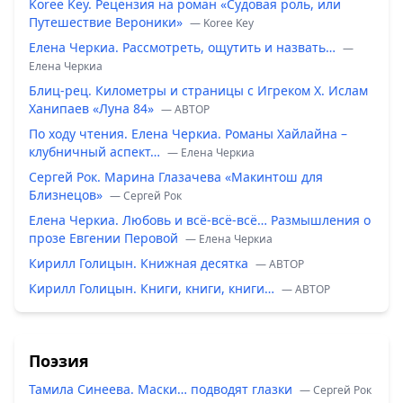
Koree Key. Рецензия на роман «Судовая роль, или
Путешествие Вероники»
— Koree Key
Елена Черкиа. Рассмотреть, ощутить и назвать…
—
Елена Черкиа
Блиц-рец. Километры и страницы с Игреком Х. Ислам
Ханипаев «Луна 84»
— ABTOP
По ходу чтения. Елена Черкиа. Романы Хайлайна –
клубничный аспект…
— Елена Черкиа
Сергей Рок. Марина Глазачева «Макинтош для
Близнецов»
— Сергей Рок
Елена Черкиа. Любовь и всё-всё-всё… Размышления о
прозе Евгении Перовой
— Елена Черкиа
Кирилл Голицын. Книжная десятка
— ABTOP
Кирилл Голицын. Книги, книги, книги…
— ABTOP
Поэзия
Тамила Синеева. Маски… подводят глазки
— Сергей Рок