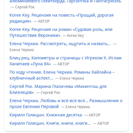
алюминиевого скейтборда. Гаргантюа и Пантагрюэль
— Сергей Рок
Koree Key. Рецензия на повесть «Прощай, дорогая
редакция»
— ABTOP
Koree Key. Рецензия на роман «Судовая роль, или
Путешествие Вероники»
— Koree Key
Елена Черкиа. Рассмотреть, ощутить и назвать…
—
Елена Черкиа
Блиц-рец. Километры и страницы с Игреком Х. Ислам
Ханипаев «Луна 84»
— ABTOP
По ходу чтения. Елена Черкиа. Романы Хайлайна –
клубничный аспект…
— Елена Черкиа
Сергей Рок. Марина Глазачева «Макинтош для
Близнецов»
— Сергей Рок
Елена Черкиа. Любовь и всё-всё-всё… Размышления о
прозе Евгении Перовой
— Елена Черкиа
Кирилл Голицын. Книжная десятка
— ABTOP
Кирилл Голицын. Книги, книги, книги…
— ABTOP