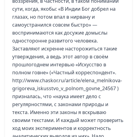
воззрения, в частности, в таком понимании
сути, когда, якобы: «В Индии Бог добрел на
глазах, но потом впал в нирвану и
самоустранился совсем быстро» —
воспринимаются как досужие домыслы
односторонне развитого человека.
Заставляют искренне насторожиться такие
утверждения, а ведь этот автор в своём
прошлогоднем интервью «Искусство в
полном говне» («Частный корреспондент».
http://www.chaskor.ru/article/elena_melnikova-
grigoreva_iskusstvo_v_polnom_govne_24567
)
призналась, что «наука имеет дело с
регулярностями, с законами природы и
текста. Именно эти законы я вскрываю
своими текстами. И каждый может проверить
ход моих экспериментов и корректность
аналитических выводов из них». Надо