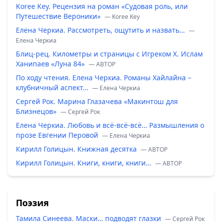
Koree Key. Рецензия на роман «Судовая роль, или
Путешествие Вероники»
— Koree Key
Елена Черкиа. Рассмотреть, ощутить и назвать…
—
Елена Черкиа
Блиц-рец. Километры и страницы с Игреком Х. Ислам
Ханипаев «Луна 84»
— ABTOP
По ходу чтения. Елена Черкиа. Романы Хайлайна –
клубничный аспект…
— Елена Черкиа
Сергей Рок. Марина Глазачева «Макинтош для
Близнецов»
— Сергей Рок
Елена Черкиа. Любовь и всё-всё-всё… Размышления о
прозе Евгении Перовой
— Елена Черкиа
Кирилл Голицын. Книжная десятка
— ABTOP
Кирилл Голицын. Книги, книги, книги…
— ABTOP
Поэзия
Тамила Синеева. Маски… подводят глазки
— Сергей Рок