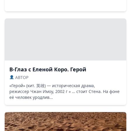
В-Глаз с Еленой Коро. Герой
ABTOP
«Герой» (кит. 英雄) — историческая драма,
режиссер Чжан Имоу, 2002 г » … стоит Стена. На фоне
её человек уродлив...