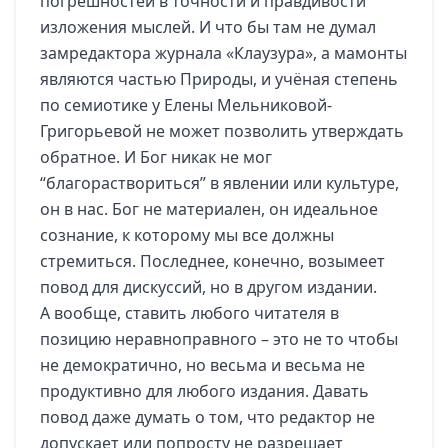
погрешностей в точности и правдивости
изложения мыслей. И что бы там не думал
замредактора журнала «Клаузура», а мамонты
являются частью Природы, и учёная степень
по семиотике у Елены Мельниковой-
Григорьевой не может позволить утверждать
обратное. И Бог никак не мог
“благораствориться” в явлении или культуре,
он в нас. Бог не материален, он идеальное
сознание, к которому мы все должны
стремиться. Последнее, конечно, возымеет
повод для дискуссий, но в другом издании.
А вообще, ставить любого читателя в
позицию неравноправного – это не то чтобы
не демократично, но весьма и весьма не
продуктивно для любого издания. Давать
повод даже думать о том, что редактор не
допускает или попросту не разрешает