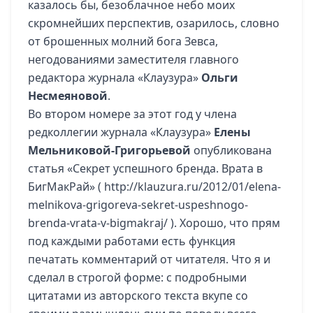
казалось бы, безоблачное небо моих
скромнейших перспектив, озарилось, словно
от брошенных молний бога Зевса,
негодованиями заместителя главного
редактора журнала «Клаузура»
Ольги
Несмеяновой
.
Во втором номере за этот год у члена
редколлегии журнала «Клаузура»
Елены
Мельниковой-Григорьевой
опубликована
статья «Секрет успешного бренда. Врата в
БигМакРай»
(
http://klauzura.ru/2012/01/elena-
melnikova-grigoreva-sekret-uspeshnogo-
brenda-vrata-v-bigmakraj/
). Хорошо, что прям
под каждыми работами есть функция
печатать комментарий от читателя. Что я и
сделал в строгой форме: с подробными
цитатами из авторского текста вкупе со