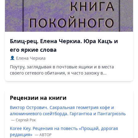
Блиц-рец. Елена Черкиа. Юра Кацъ и
его яркие слова
Елена Черкиа
Поутру, заглядывая в почтовые ящики и в места
своего сетевого обитания, я часто захожу в...
Рецензии на книги
Виктор Острович. Сакральная геометрия кофе и
алюминиевого скейтборда. Гаргантюа и Пантагрюэль
— Сергей Рок
Koree Key. Рецензия на повесть «Прощай, дорогая
редакция»
— ABTOP