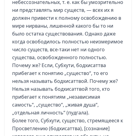
небессознательных, т. е. как бы умозрительно
ни представлять мир существ, — всех их я
должен привести к полному освобождению в
мире нирваны, лишенной какого бы то ни
было остатка существования. Однако даже
когда освободилось полностью неизмеримое
число существ, все-таки нет ни одного
существа, освобожденного полностью.
Почему же? Если, Субхути, бодхисаттва
прибегает к понятию „существо“, то его
нельзя называть бодхисаттвой. Почему же?
Нельзя называть бодхисаттвой того, кто
прибегает к понятиям „независимая
самость“, „существо“, „живая душа“,
„отдельная личность“ (пудгала).
Более того, Субхути, существо, стремящееся к
Просветлению (бодхисаттва), [сознание]