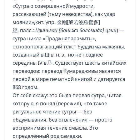
«Сутра о совершенной мудрости,
рассекающей [тьму невежества], как удар
молнии»,
кит.
упр.
金剛[般若波羅蜜多]
經,
палл.
:
Цзиньган [баньжэ боломидо] цзин
) —
сутра цикла «
Праджняпарамиты
»,
основополагающий текст буддизма
махаяны
,
созданный в III в. н. э., но не позднее
[1]
середины IV в.
. Существует шесть китайских
переводов: перевод
Кумарадживы
является
первой в мире печатной книгой и датируется
868 годом.
От себя скажу: это была первая сутра, читая
которую, я понял (пережил), что такое
ритуальное чтение сутры — без
обдумывания, без отвлечения — просто
воспринимая течение смысла. Это
определённый род самадхи.