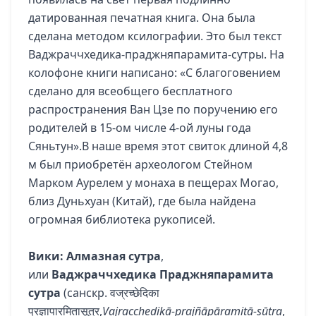
датированная печатная книга. Она была
сделана методом ксилографии. Это был текст
Ваджраччхедика-праджняпарамита-сутры. На
колофоне книги написано: «С благоговением
сделано для всеобщего бесплатного
распространения Ван Цзе по поручению его
родителей в 15-ом числе 4-ой луны года
Сяньтун».В наше время этот свиток длиной 4,8
м был приобретён археологом Стейном
Марком Аурелем у монаха в пещерах Могао,
близ Дуньхуан (Китай), где была найдена
огромная библиотека рукописей.
Вики: Алмазная сутра
,
или
Ваджраччхедика Праджняпарамита
сутра
(
санскр.
वज्रच्छेदिका
प्रज्ञापारमितासूत्र,
Vajracchedikā-prajñāpāramitā-sūtra
,