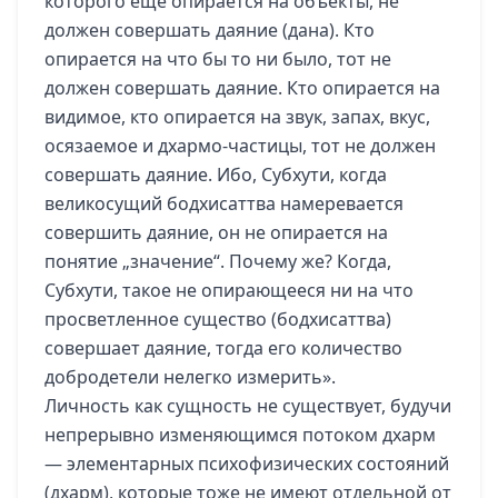
которого еще опирается на объекты, не
должен совершать даяние (дана). Кто
опирается на что бы то ни было, тот не
должен совершать даяние. Кто опирается на
видимое, кто опирается на звук, запах, вкус,
осязаемое и дхармо-частицы, тот не должен
совершать даяние. Ибо, Субхути, когда
великосущий бодхисаттва намеревается
совершить даяние, он не опирается на
понятие „значение“. Почему же? Когда,
Субхути, такое не опирающееся ни на что
просветленное существо (бодхисаттва)
совершает даяние, тогда его количество
добродетели нелегко измерить».
Личность как сущность не существует, будучи
непрерывно изменяющимся потоком дхарм
— элементарных психофизических состояний
(дхарм), которые тоже не имеют отдельной от