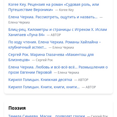
Koree Key. Рецензия на роман «Судовая роль, или
Путешествие Вероники»
— Koree Key
Елена Черкиа. Рассмотреть, ощутить и назвать…
—
Елена Черкиа
Блиц-рец. Километры и страницы с Игреком Х. Ислам
Ханипаев «Луна 84»
— ABTOP
По ходу чтения. Елена Черкиа. Романы Хайлайна –
клубничный аспект…
— Елена Черкиа
Сергей Рок. Марина Глазачева «Макинтош для
Близнецов»
— Сергей Рок
Елена Черкиа. Любовь и всё-всё-всё… Размышления о
прозе Евгении Перовой
— Елена Черкиа
Кирилл Голицын. Книжная десятка
— ABTOP
Кирилл Голицын. Книги, книги, книги…
— ABTOP
Поэзия
Тамила Синеева. Маски… подводят глазки
— Сергей Рок