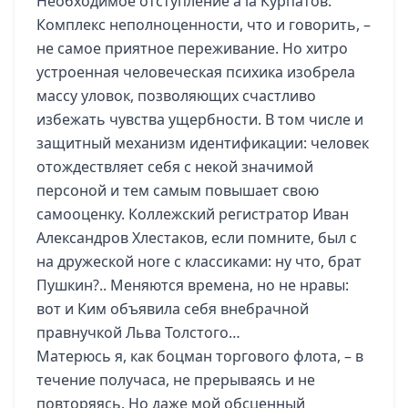
Необходимое отступление a la Курпатов.
Комплекс неполноценности, что и говорить, –
не самое приятное переживание. Но хитро
устроенная человеческая психика изобрела
массу уловок, позволяющих счастливо
избежать чувства ущербности. В том числе и
защитный механизм идентификации: человек
отождествляет себя с некой значимой
персоной и тем самым повышает свою
самооценку. Коллежский регистратор Иван
Александров Хлестаков, если помните, был с
на дружеской ноге с классиками: ну что, брат
Пушкин?.. Меняются времена, но не нравы:
вот и Ким объявила себя внебрачной
правнучкой Льва Толстого…
Матерюсь я, как боцман торгового флота, – в
течение получаса, не прерываясь и не
повторяясь. Но даже мой обсценный