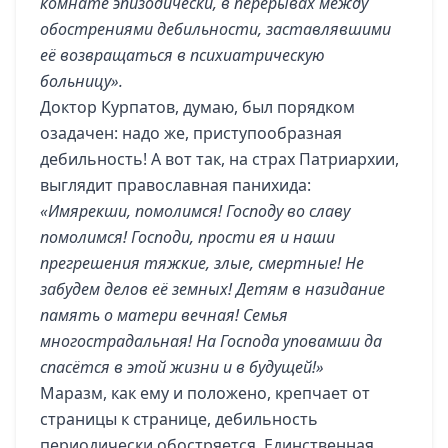
комнате эпизодически, в перерывах между
обострениями дебильности, заставлявшими
её возвращаться в психиатрическую
больницу».
Доктор Курпатов, думаю, был порядком
озадачен: надо же, приступообразная
дебильность! А вот так, на страх Патриархии,
выглядит православная панихида:
«Имярекши, помолимся! Господу во славу
помолимся! Господи, прости ея и наши
прегрешения тяжкие, злые, смертные! Не
забудем делов её земных! Детям в назидание
память о матери вечная! Семья
многострадальная! На Господа уповамши да
спасётся в этой жизни и в будущей!»
Маразм, как ему и положено, крепчает от
страницы к странице, дебильность
периодически обостряется. Единственная