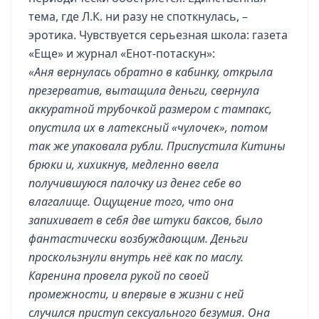
тема, где Л.К. ни разу не споткнулась, –
эротика. Чувствуется серьезная школа: газета
«Еще» и журнал «Енот-потаскун»:
«Аня вернулась обратно в кабинку, открыла
презерватив, вытащила деньги, свернула
аккуратной трубочкой размером с тампакс,
опустила их в латексный «чулочек», потом
так же упаковала рубли. Приспустила Китины
брюки и, хихикнув, медленно ввела
получившуюся палочку из денег себе во
влагалище. Ощущение того, что она
запихивает в себя две штуки баксов, было
фантастически возбуждающим. Деньги
проскользнули внутрь неё как по маслу.
Каренина провела рукой по своей
промежности, и впервые в жизни с ней
случился приступ сексуального безумия. Она