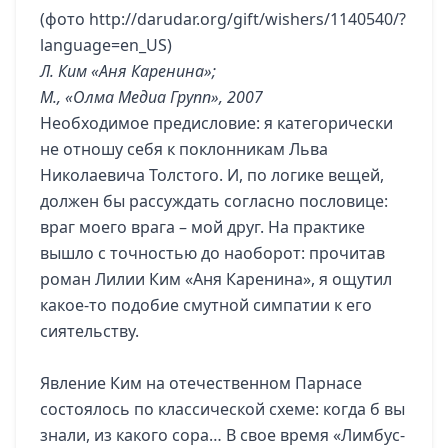
(фото
http://darudar.org/gift/wishers/1140540/?
language=en_US
)
Л. Ким «Аня Каренина»;
М., «Олма Медиа Групп», 2007
Необходимое предисловие: я категорически
не отношу себя к поклонникам Льва
Николаевича Толстого. И, по логике вещей,
должен бы рассуждать согласно пословице:
враг моего врага – мой друг. На практике
вышло с точностью до наоборот: прочитав
роман Лилии Ким «Аня Каренина», я ощутил
какое-то подобие смутной симпатии к его
сиятельству.
Явление Ким на отечественном Парнасе
состоялось по классической схеме: когда б вы
знали, из какого сора… В свое время «Лимбус-