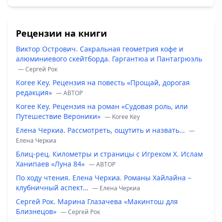
Рецензии на книги
Виктор Острович. Сакральная геометрия кофе и
алюминиевого скейтборда. Гаргантюа и Пантагрюэль
— Сергей Рок
Koree Key. Рецензия на повесть «Прощай, дорогая
редакция»
— ABTOP
Koree Key. Рецензия на роман «Судовая роль, или
Путешествие Вероники»
— Koree Key
Елена Черкиа. Рассмотреть, ощутить и назвать…
—
Елена Черкиа
Блиц-рец. Километры и страницы с Игреком Х. Ислам
Ханипаев «Луна 84»
— ABTOP
По ходу чтения. Елена Черкиа. Романы Хайлайна –
клубничный аспект…
— Елена Черкиа
Сергей Рок. Марина Глазачева «Макинтош для
Близнецов»
— Сергей Рок