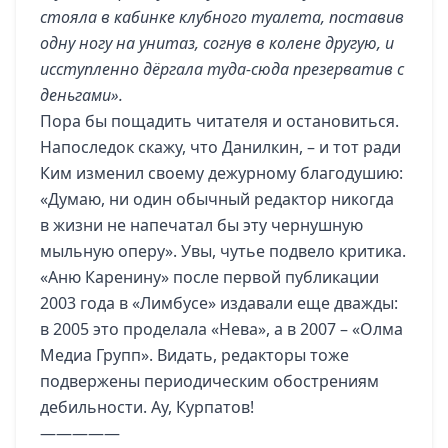
стояла в кабинке клубного туалета, поставив
одну ногу на унитаз, согнув в колене другую, и
исступленно дёргала туда-сюда презерватив с
деньгами».
Пора бы пощадить читателя и остановиться.
Напоследок скажу, что Данилкин, – и тот ради
Ким изменил своему дежурному благодушию:
«Думаю, ни один обычный редактор никогда
в жизни не напечатал бы эту чернушную
мыльную оперу». Увы, чутье подвело критика.
«Аню Каренину» после первой публикации
2003 года в «Лимбусе» издавали еще дважды:
в 2005 это проделала «Нева», а в 2007 – «Олма
Медиа Групп». Видать, редакторы тоже
подвержены периодическим обострениям
дебильности. Ау, Курпатов!
—————