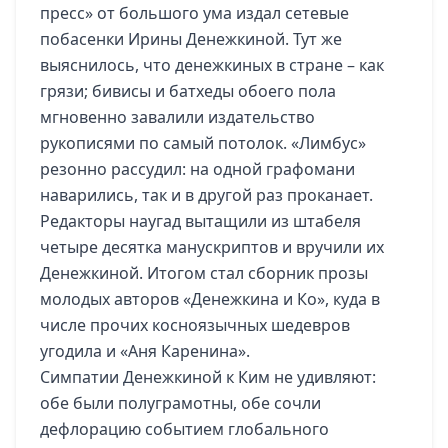
пресс» от большого ума издал сетевые
побасенки Ирины Денежкиной. Тут же
выяснилось, что денежкиных в стране – как
грязи; бивисы и батхеды обоего пола
мгновенно завалили издательство
рукописями по самый потолок. «Лимбус»
резонно рассудил: на одной графомани
наварились, так и в другой раз проканает.
Редакторы наугад вытащили из штабеля
четыре десятка манускриптов и вручили их
Денежкиной. Итогом стал сборник прозы
молодых авторов «Денежкина и Ко», куда в
числе прочих косноязычных шедевров
угодила и «Аня Каренина».
Симпатии Денежкиной к Ким не удивляют:
обе были полуграмотны, обе сочли
дефлорацию событием глобального