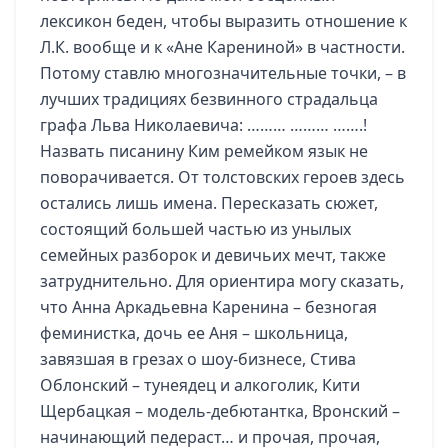
лексикон беден, чтобы выразить отношение к
Л.К. вообще и к «Ане Карениной» в частности.
Потому ставлю многозначительные точки, – в
лучших традициях безвинного страдальца
графа Льва Николаевича: ……… ……… …….!
Назвать писанину Ким ремейком язык не
поворачивается. От толстовских героев здесь
остались лишь имена. Пересказать сюжет,
состоящий большей частью из унылых
семейных разборок и девичьих мечт, также
затруднительно. Для ориентира могу сказать,
что Анна Аркадьевна Каренина – безногая
феминистка, дочь ее Аня – школьница,
завязшая в грезах о шоу-бизнесе, Стива
Облонский – тунеядец и алкоголик, Кити
Щербацкая – модель-дебютантка, Вронский –
начинающий педераст… и прочая, прочая,