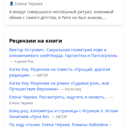
Елена Черкиа
А вокруг совершался неспешный ритуал, знакомый
обеим с самого детства, и Рите он был знаком,...
Рецензии на книги
Виктор Острович. Сакральная геометрия кофе и
алюминиевого скейтборда. Гаргантюа и Пантагрюэль
— Сергей Рок
Koree Key. Рецензия на повесть «Прощай, дорогая
редакция»
— ABTOP
Koree Key. Рецензия на роман «Судовая роль, или
Путешествие Вероники»
— Koree Key
Елена Черкиа. Рассмотреть, ощутить и назвать…
—
Елена Черкиа
Блиц-рец. Километры и страницы с Игреком Х. Ислам
Ханипаев «Луна 84»
— ABTOP
По ходу чтения. Елена Черкиа. Романы Хайлайна –