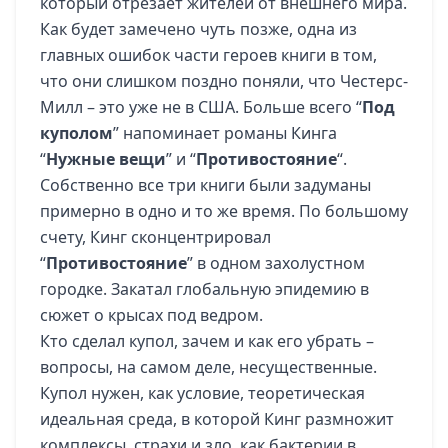
который отрезает жителей от внешнего мира.
Как будет замечено чуть позже, одна из
главных ошибок части героев книги в том,
что они слишком поздно поняли, что Честерс-
Милл – это уже не в США. Больше всего “
Под
куполом
” напоминает романы Кинга
“
Нужные вещи
” и “
Противостояние
“.
Собственно все три книги были задуманы
примерно в одно и то же время. По большому
счету, Кинг сконцентрировал
“
Противостояние
” в одном захолустном
городке. Закатал глобальную эпидемию в
сюжет о крысах под ведром.
Кто сделал купол, зачем и как его убрать –
вопросы, на самом деле, несущественные.
Купол нужен, как условие, теоретическая
идеальная среда, в которой Кинг размножит
комплексы, страхи и зло, как бактерии в