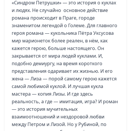
«Синдром Петрушки» — это история о куклах
и людях. Не случайно основное действие
романа происходит в Праге, городе
знаменитом легендой о Големе. Для главного
героя романа — кукольника Пётра Уксусова
мир марионеток более реален, в нём, как
кажется герою, больше настоящего. Он
закрывается от мира людей куклами. И,
подобно демиургу, на время короткого
представления одаривает их жизнью. И его
жена — Лиза — порой самому герою кажется
самой любимой куклой. И лучшая кукла
мастера — копия Лизы. И где здесь
реальность, а где — имитация, игра? И роман
— это история мучительных
взаимоотношений и нездоровой любви
между Петром и Лизой. Но у Рубиной, по