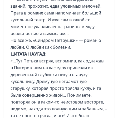
зданий, прохожих, едва уловимых мелочей.
Прага в романе сама напоминает большой
кукольный театр! И уже сам в какой-то
момент не улавливаешь границы между
реальностью и вымыслом…
Но всё же, «Синдром Петрушки» — роман о
любви. О любви как болезни.
ЦИТАТА НАУГАД:
«…Тут Петька встрял, вспомнив, как однажды
в Питере к ним на кафедру привезли из
деревенской глубинки некую старуху-
кукольницу. Дремучую неграмотную
старушку, которая просто трясла куклу, и та
была совершенно живой… Понимаете,
повторял он в каком-то неистовом восторге,
видимо, находя это волнующим и забавным, –
та ее просто трясла, и все! И это было