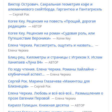
Виктор Острович. Сакральная геометрия кофе и
алюминиевого скейтборда. Гаргантюа и Пантагрюэль
— Сергей Рок
Koree Key. Рецензия на повесть «Прощай, дорогая
редакция»
— ABTOP
Koree Key. Рецензия на роман «Судовая роль, или
Путешествие Вероники»
— Koree Key
Елена Черкиа. Рассмотреть, ощутить и назвать…
—
Елена Черкиа
Блиц-рец. Километры и страницы с Игреком Х. Ислам
Ханипаев «Луна 84»
— ABTOP
По ходу чтения. Елена Черкиа. Романы Хайлайна –
клубничный аспект…
— Елена Черкиа
Сергей Рок. Марина Глазачева «Макинтош для
Близнецов»
— Сергей Рок
Елена Черкиа. Любовь и всё-всё-всё… Размышления о
прозе Евгении Перовой
— Елена Черкиа
Кирилл Голицын. Книжная десятка
— ABTOP