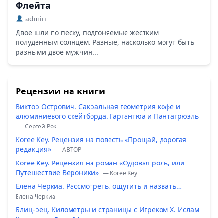
Флейта
admin
Двое шли по песку, подгоняемые жестким
полуденным солнцем. Разные, насколько могут быть
разными двое мужчин...
Рецензии на книги
Виктор Острович. Сакральная геометрия кофе и
алюминиевого скейтборда. Гаргантюа и Пантагрюэль
— Сергей Рок
Koree Key. Рецензия на повесть «Прощай, дорогая
редакция»
— ABTOP
Koree Key. Рецензия на роман «Судовая роль, или
Путешествие Вероники»
— Koree Key
Елена Черкиа. Рассмотреть, ощутить и назвать…
—
Елена Черкиа
Блиц-рец. Километры и страницы с Игреком Х. Ислам