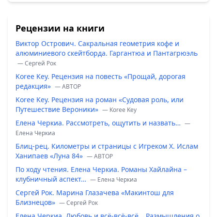
Рецензии на книги
Виктор Острович. Сакральная геометрия кофе и
алюминиевого скейтборда. Гаргантюа и Пантагрюэль
— Сергей Рок
Koree Key. Рецензия на повесть «Прощай, дорогая
редакция»
— ABTOP
Koree Key. Рецензия на роман «Судовая роль, или
Путешествие Вероники»
— Koree Key
Елена Черкиа. Рассмотреть, ощутить и назвать…
—
Елена Черкиа
Блиц-рец. Километры и страницы с Игреком Х. Ислам
Ханипаев «Луна 84»
— ABTOP
По ходу чтения. Елена Черкиа. Романы Хайлайна –
клубничный аспект…
— Елена Черкиа
Сергей Рок. Марина Глазачева «Макинтош для
Близнецов»
— Сергей Рок
Елена Черкиа. Любовь и всё-всё-всё… Размышления о