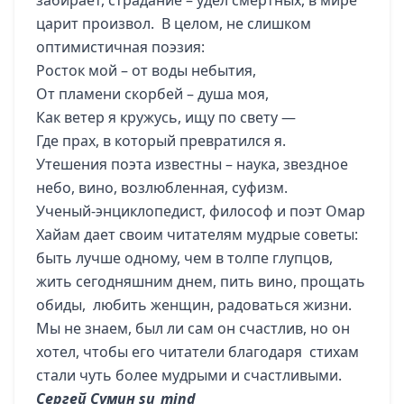
забирает, страдание – удел смертных, в мире
царит произвол. В целом, не слишком
оптимистичная поэзия:
Росток мой – от воды небытия,
От пламени скорбей – душа моя,
Как ветер я кружусь, ищу по свету —
Где прах, в который превратился я.
Утешения поэта известны – наука, звездное
небо, вино, возлюбленная, суфизм.
Ученый-энциклопедист, философ и поэт Омар
Хайам дает своим читателям мудрые советы:
быть лучше одному, чем в толпе глупцов,
жить сегодняшним днем, пить вино, прощать
обиды, любить женщин, радоваться жизни.
Мы не знаем, был ли сам он счастлив, но он
хотел, чтобы его читатели благодаря стихам
стали чуть более мудрыми и счастливыми.
Сергей Сумин
su_mind