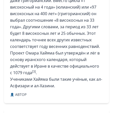
даже григорианский. Вместо цикла «1
високосный на 4 года» (юлианский) или «97
високосных на 400 лет» (григорианский) он
выбрал соотношение «8 високосных на 33
года». Другими словами, за период из 33 лет
будет 8 високосных лет и 25 обычных. Этот
календарь точнее всех других известных
соответствует году весенних равноденствий.
Проект Омара Хайяма был утверждён и лёг в
основу иранского календаря, который
действует в Иране в качестве официального
[3]
с 1079 года
.
Учениками Хайяма были такие учёные, как ал-
Асфизари и ал-Хазини.
ABTOP