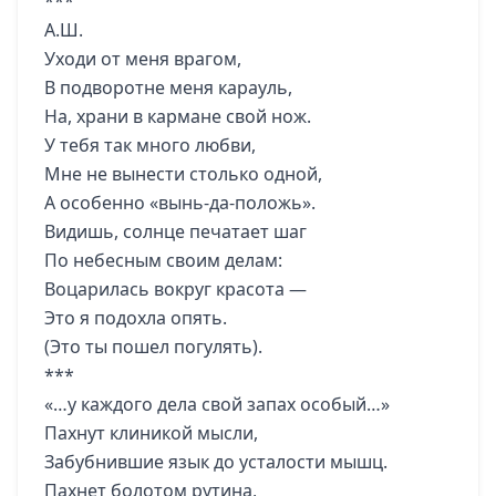
***
А.Ш.
Уходи от меня врагом,
В подворотне меня карауль,
На, храни в кармане свой нож.
У тебя так много любви,
Мне не вынести столько одной,
А особенно «вынь-да-положь».
Видишь, солнце печатает шаг
По небесным своим делам:
Воцарилась вокруг красота —
Это я подохла опять.
(Это ты пошел погулять).
***
«…у каждого дела свой запах особый…»
Пахнут клиникой мысли,
Забубнившие язык до усталости мышц.
Пахнет болотом рутина,