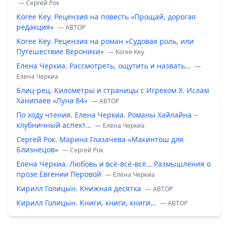
— Сергей Рок
Koree Key. Рецензия на повесть «Прощай, дорогая
редакция»
— ABTOP
Koree Key. Рецензия на роман «Судовая роль, или
Путешествие Вероники»
— Koree Key
Елена Черкиа. Рассмотреть, ощутить и назвать…
—
Елена Черкиа
Блиц-рец. Километры и страницы с Игреком Х. Ислам
Ханипаев «Луна 84»
— ABTOP
По ходу чтения. Елена Черкиа. Романы Хайлайна –
клубничный аспект…
— Елена Черкиа
Сергей Рок. Марина Глазачева «Макинтош для
Близнецов»
— Сергей Рок
Елена Черкиа. Любовь и всё-всё-всё… Размышления о
прозе Евгении Перовой
— Елена Черкиа
Кирилл Голицын. Книжная десятка
— ABTOP
Кирилл Голицын. Книги, книги, книги…
— ABTOP