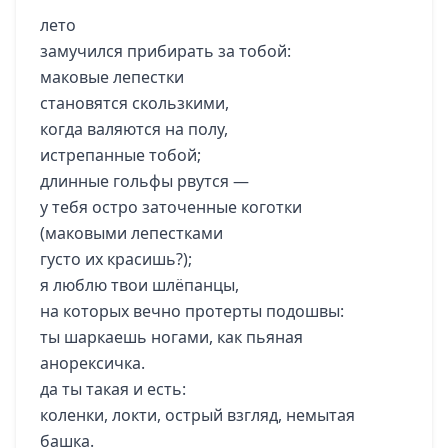
лето
замучился прибирать за тобой:
маковые лепестки
становятся скользкими,
когда валяются на полу,
истрепанные тобой;
длинные гольфы рвутся —
у тебя остро заточенные коготки
(маковыми лепестками
густо их красишь?);
я люблю твои шлёпанцы,
на которых вечно протерты подошвы:
ты шаркаешь ногами, как пьяная
анорексичка.
да ты такая и есть:
коленки, локти, острый взгляд, немытая
башка.