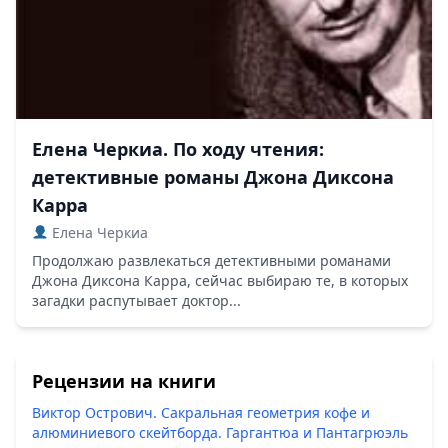
Елена Черкиа. По ходу чтения:
детективные романы Джона Диксона
Карра
Елена Черкиа
Продолжаю развлекаться детективными романами
Джона Диксона Карра, сейчас выбираю те, в которых
загадки распутывает доктор...
Рецензии на книги
Виктор Острович. Сакральная геометрия кофе и
алюминиевого скейтборда. Гаргантюа и Пантагрюэль