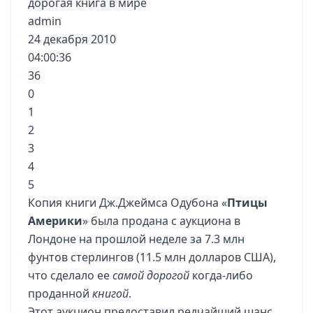
дорогая книга в мире
admin
24 декабря 2010
04:00:36
36
0
1
2
3
4
5
Копия книги Дж.Джеймса Одубона «
Птицы
Америки
» была продана с аукциона в
Лондоне на прошлой неделе за 7.3 млн
фунтов стерлингов (11.5 млн долларов США),
что сделало ее
самой дорогой
когда-либо
проданной
книгой
.
Этот аукцион предоставил редчайший шанс