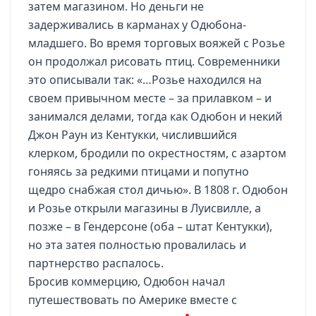
затем магазином. Но деньги не
задерживались в карманах у Одюбона-
младшего. Во время торговых вояжей с Розье
он продолжал рисовать птиц. Современники
это описывали так: «…Розье находился на
своем привычном месте – за прилавком – и
занимался делами, тогда как Одюбон и некий
Джон Раун из Кентукки, числившийся
клерком, бродили по окрестностям, с азартом
гоняясь за редкими птицами и попутно
щедро снабжая стол дичью». В 1808 г. Одюбон
и Розье открыли магазины в Луисвилле, а
позже – в Гендерсоне (оба – штат Кентукки),
но эта затея полностью провалилась и
партнерство распалось.
Бросив коммерцию, Одюбон начал
путешествовать по Америке вместе с