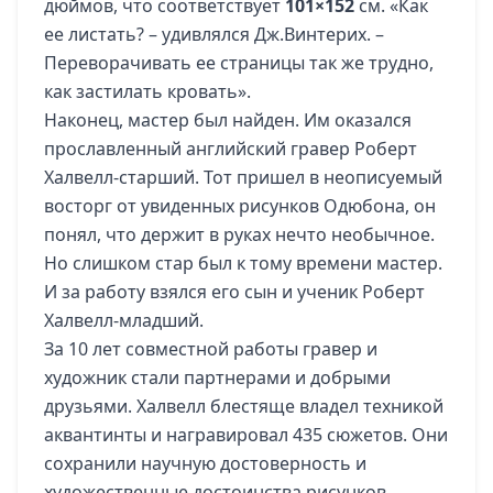
дюймов, что соответствует
101×152
см. «Как
ее листать? – удивлялся Дж.Винтерих. –
Переворачивать ее страницы так же трудно,
как застилать кровать».
Наконец, мастер был найден. Им оказался
прославленный английский гравер Роберт
Халвелл-старший. Тот пришел в неописуемый
восторг от увиденных рисунков Одюбона, он
понял, что держит в руках нечто необычное.
Но слишком стар был к тому времени мастер.
И за работу взялся его сын и ученик Роберт
Халвелл-младший.
За 10 лет совместной работы гравер и
художник стали партнерами и добрыми
друзьями. Халвелл блестяще владел техникой
аквантинты и награвировал 435 сюжетов. Они
сохранили научную достоверность и
художественные достоинства рисунков