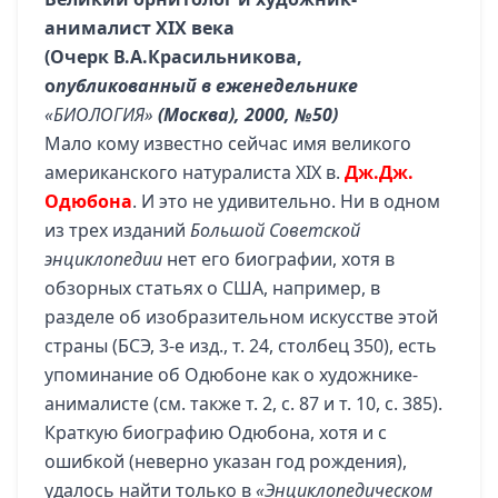
анималист XIX века
(Очерк В.А.Красильникова,
о
публикованный в еженедельнике
«БИОЛОГИЯ»
(Москва), 2000, №50)
Мало кому известно сейчас имя великого
американского натуралиста XIX в.
Дж.Дж.
Одюбона
. И это не удивительно. Ни в одном
из трех изданий
Большой Советской
энциклопедии
нет его биографии, хотя в
обзорных статьях о США, например, в
разделе об изобразительном искусстве этой
страны (БСЭ, 3-е изд., т. 24, столбец 350), есть
упоминание об Одюбоне как о художнике-
анималисте (см. также т. 2, с. 87 и т. 10, с. 385).
Краткую биографию Одюбона, хотя и с
ошибкой (неверно указан год рождения),
удалось найти только в
«Энциклопедическом