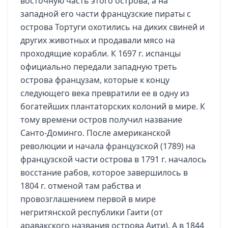
восточную часть этого острова, а на
западной его части французские пираты с
острова Тортуги охотились на диких свиней и
других животных и продавали мясо на
проходящие корабли. К 1697 г. испанцы
официально передали западную треть
острова французам, которые к концу
следующего века превратили ее в одну из
богатейших плантаторских колоний в мире. К
тому времени остров получил название
Санто-Доминго. После американской
революции и начала французской (1789) на
французской части острова в 1791 г. началось
восстание рабов, которое завершилось в
1804 г. отменой там рабства и
провозглашением первой в мире
негритянской республики Гаити (от
аравакского названия острова Аити). А в 1844