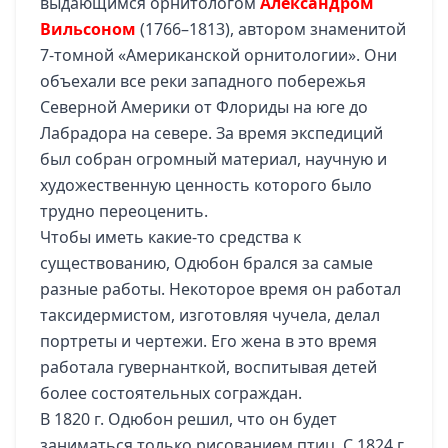
выдающимся орнитологом
Александром
Вильсоном
(1766–1813), автором знаменитой
7-томной «Американской орнитологии». Они
объехали все реки западного побережья
Северной Америки от Флориды на юге до
Лабрадора на севере. За время экспедиций
был собран огромный материал, научную и
художественную ценность которого было
трудно переоценить.
Чтобы иметь какие-то средства к
существованию, Одюбон брался за самые
разные работы. Некоторое время он работал
таксидермистом, изготовляя чучела, делал
портреты и чертежи. Его жена в это время
работала гувернанткой, воспитывая детей
более состоятельных сограждан.
В 1820 г. Одюбон решил, что он будет
заниматься только рисованием птиц. С 1824 г.