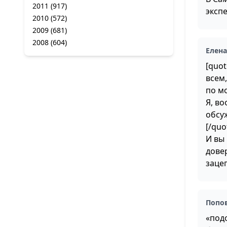
2011
(917)
эксп
2010
(572)
2009
(681)
2008
(604)
Елен
[quo
всем,
по м
Я, во
обсу
[/quo
И вы
дове
зацеп
Попо
«под