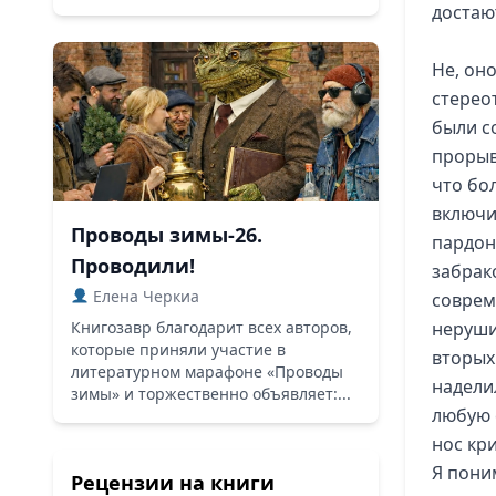
достаю
Не, он
стереот
были с
прорыв
что бо
включи
Проводы зимы-26.
пардон
Проводили!
забрак
Елена Черкиа
соврем
Книгозавр благодарит всех авторов,
неруши
которые приняли участие в
вторых
литературном марафоне «Проводы
надели
зимы» и торжественно объявляет:...
любую 
нос кр
Я пони
Рецензии на книги