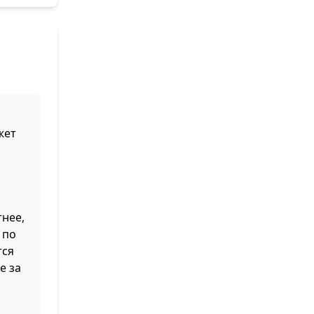
жет
нее,
 по
тся
е за