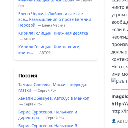
— Сергей
Рок
никто е
Елена Черкиа. Любовь и всё-всё-
утром с
всё… Размышления о прозе Евгении
вообще
Перовой
— Елена Черкиа
Если в
Кирилл Голицын. Книжная десятка
неожид
— ABTOP
произв
Кирилл Голицын. Книги, книги,
доллар
книги…
— ABTOP
контекс
Не то,
ими мож
Поэзия
Тамила Синеева. Маски… подводят
———
глазки
— Сергей Рок
inagol
Ханапи Эбеккуев. Автобус в Майкоп
http://
— Сергей Рок
http://
Борис Суросевов. Нальчики и
директора
— Сергей Рок
ABTO
Борис Суросевов. Нальчики-5
—