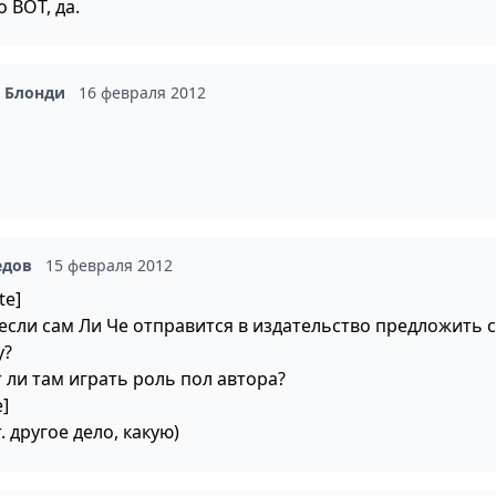
 ВОТ, да.
а Блонди
16 февраля 2012
едов
15 февраля 2012
te]
а если сам Ли Че отправится в издательство предложить 
у?
 ли там играть роль пол автора?
]
. другое дело, какую)