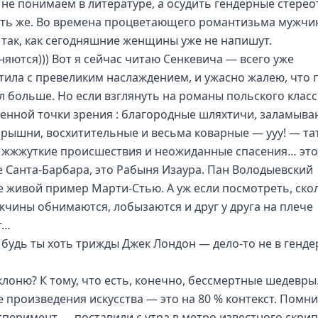
 не понимаем в литературе, а осудить гендерные стерео
ять же. Во времена процветающего романтизьма мужчи
 так, как сегодняшние женщины уже не напишут.
няются))) Вот я сейчас читаю Сенкевича — всего уже
тила с превеликим наслаждением, и ужасно жалею, что 
л больше. Но если взглянуть на романы польского класс
енной точки зрения : благородные шляхтичи, заламыв
арышни, восхитительные и весьма коварные — ууу! — та
, жжжуткие происшествия и неожиданные спасения… это
е Санта-Барбара, это Рабыня Изаура. Пан Володыевский
 живой пример Марти-Стью. А уж если посмотреть, ско
жчины обнимаются, лобызаются и друг у друга на плече
т…
 будь ты хоть трижды Джек Лондон — дело-то не в гендер
 клоню? К тому, что есть, конечно, бессмертные шедевры
 произведения искусства — это на 80 % контекст. Помни
сперимент — поставили с утра в метро известного скрип