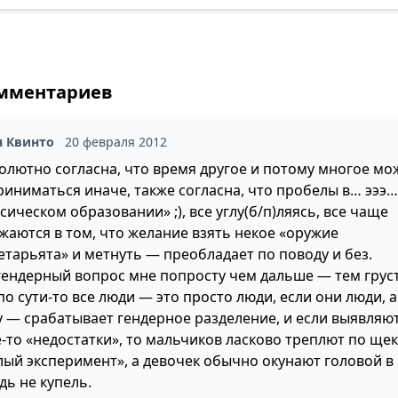
омментариев
я Квинто
20 февраля 2012
солютно согласна, что время другое и потому многое мо
риниматься иначе, также согласна, что пробелы в… эээ…
сическом образовании» ;), все углу(б/п)ляясь, все чаще
жаются в том, что желание взять некое «оружие
етарьята» и метнуть — преобладает по поводу и без.
гендерный вопрос мне попросту чем дальше — тем груст
по сути-то все люди — это просто люди, если они люди, а
у — срабатывает гендерное разделение, и если выявляю
-то «недостатки», то мальчиков ласково треплют по щек
лый эксперимент», а девочек обычно окунают головой в
дь не купель.