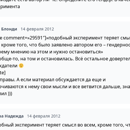
еримента
а Блонди
14 февраля 2012
te comment=»29591″]»подобный эксперимент теряет смы
 кроме того, что было заявлено автором его – гендернос
оему мнению на этом и нужно остановиться»
обще-то, на том и остановилась. Всё остальное доверте
ждатели
te]
 правы. А если материал обсуждается да еще и
рчиваются к нему свои мысли и все ветвится дальше, зна
ил )))
ва Надежда
14 февраля 2012
обный эксперимент теряет смысл во всем, кроме того, ч