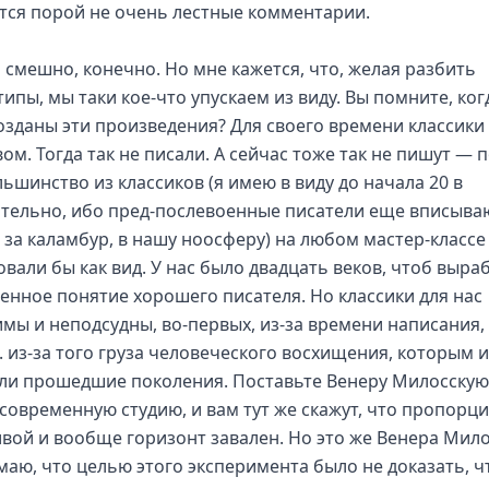
тся порой не очень лестные комментарии.
о смешно, конечно. Но мне кажется, что, желая разбить
ипы, мы таки кое-что упускаем из виду. Вы помните, ког
озданы эти произведения? Для своего времени классики
ом. Тогда так не писали. А сейчас тоже так не пишут — 
льшинство из классиков (я имею в виду до начала 20 в
тельно, ибо пред-послевоенные писатели еще вписыва
 за каламбур, в нашу ноосферу) на любом мастер-классе
овали бы как вид. У нас было двадцать веков, чтоб выра
енное понятие хорошего писателя. Но классики для нас
мы и неподсудны, во-первых, из-за времени написания, 
. из-за того груза человеческого восхищения, которым и
ли прошедшие поколения. Поставьте Венеру Милосскую
современную студию, и вам тут же скажут, что пропорци
ивой и вообще горизонт завален. Но это же Венера Мило
маю, что целью этого эксперимента было не доказать, ч