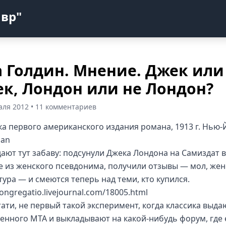
авр"
 Голдин. Мнение. Джек или
к, Лондон или не Лондон?
аля 2012 • 11 комментариев
а первого американского издания романа, 1913 г. Нью-
lan
ают тут забаву: подсунули Джека Лондона на Самиздат в
е из женского псевдонима, получили отзывы — мол, жен
тура — и смеются теперь над теми, кто купился.
congregatio.livejournal.com/18005.html
тати, не первый такой эксперимент, когда классика выда
енного МТА и выкладывают на какой-нибудь форум, где 