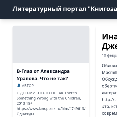
Литературный портал "Книгоз
Ина
Дже
10 февр
Обложк
В-Глаз от Александра
Macmil
Уралова. Что не так?
Обсужд
ABTOP
обертк
литера
С ДЕТЬМИ ЧТО-ТО НЕ ТАК There’s
Something Wrong with the Children,
http://
2013 18+
Это, кс
https://www.kinopoisk.ru/film/4749613/
соврем
Однажды...