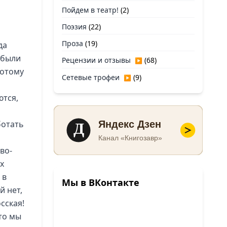
Пойдем в театр!
(2)
Поэзия
(22)
Проза
(19)
да
 были
Рецензии и отзывы
(68)
▶
потому
Сетевые трофеи
(9)
▶
ются,
Д
ботать
Яндекс Дзен
Канал «Книгозавр»
во-
х
 в
Мы в ВКонтакте
й нет,
сская!
то мы