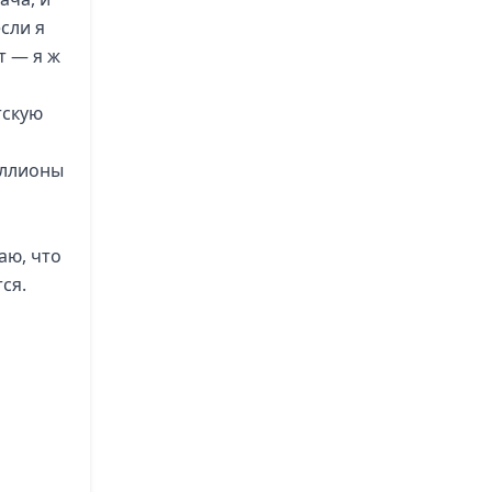
если я
т — я ж
тскую
иллионы
аю, что
ся.