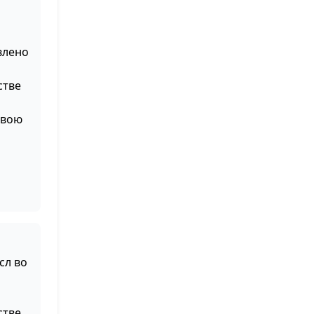
й
влено
стве
свою
сл во
стве