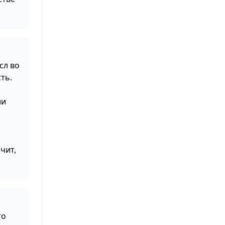
сл во
ть.
ли
чит,
то