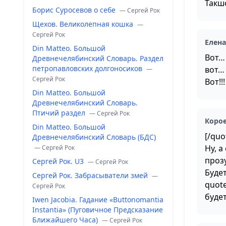
Такшо
Борис Суросевов о себе
— Сергей Рок
Щехов. Великолепная кошка
—
Сергей Рок
Елен
Din Matteo. Большой
Вот…
Древнечелябинский Словарь. Раздел
петропавловских долгоносиков
вот…
—
Сергей Рок
Вот!!!
Din Matteo. Большой
Древнечелябинский Словарь.
Птичий раздел
— Сергей Рок
Коро
Din Matteo. Большой
[/quo
Древнечелябинский Словарь (БДС)
Ну, 
— Сергей Рок
проз
Сергей Рок. U3
— Сергей Рок
Будет
Сергей Рок. Забрасыватели змей
—
quote
Сергей Рок
будет
Iwen Jacobia. Гадание «Buttonomantia
Instantia» (Пуговичное Предсказание
Ближайшего Часа)
— Сергей Рок