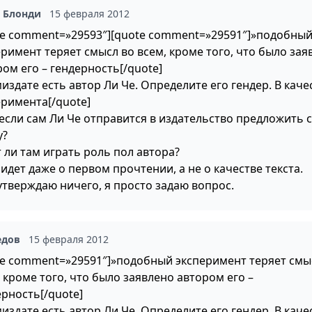
а Блонди
15 февраля 2012
te comment=»29593″][quote comment=»29591″]»подобны
еримент теряет смысл во всем, кроме того, что было зая
ом его – гендерность[/quote]
издате есть автор Ли Че. Определите его гендер. В каче
еримента[/quote]
а если сам Ли Че отправится в издательство предложить 
у?
 ли там играть роль пол автора?
идет даже о первом прочтении, а не о качестве текста.
утверждаю ничего, я просто задаю вопрос.
едов
15 февраля 2012
te comment=»29591″]»подобный эксперимент теряет смы
 кроме того, что было заявлено автором его –
ерность[/quote]
издате есть автор Ли Че. Определите его гендер. В каче