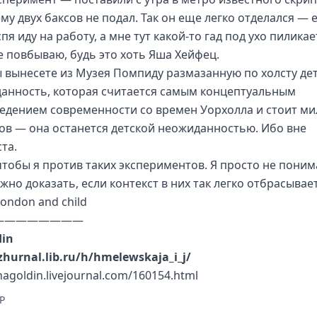
му двух баксов не подал. Так он еще легко отделался — 
пя иду на работу, а мне тут какой-то гад под ухо пиликае
 повбываю, будь это хоть Яша Хейфец.
ы вынесете из Музея Помпиду размазанную по холсту де
анность, которая считается самым концептуальным
едением современности со времен Уорхолла и стоит м
ов — она останется детской неожиданностью. Ибо вне
та.
 чтобы я против таких экспериментов. Я просто не поним
но доказать, если контекст в них так легко отбрасывает
————————
din
zhurnal.lib.ru/h/hmelewskaja_i_j/
inagoldin.livejournal.com/160154.html
P