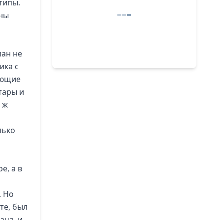
типы.
ны
пан не
ика с
ающие
тары и
 ж
лько
е, а в
. Но
те, был
ача, и