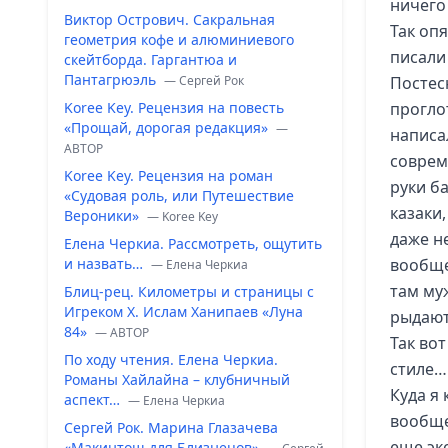
ничего
Виктор Острович. Сакральная
Так оп
геометрия кофе и алюминиевого
писали
скейтборда. Гаргантюа и
Пантагрюэль
— Сергей Рок
Постес
Koree Key. Рецензия на повесть
прогло
«Прощай, дорогая редакция»
—
написа
ABTOP
соврем
Koree Key. Рецензия на роман
руки б
«Судовая роль, или Путешествие
казаки
Вероники»
— Koree Key
даже н
Елена Черкиа. Рассмотреть, ощутить
и назвать…
вообще
— Елена Черкиа
там му
Блиц-рец. Километры и страницы с
Игреком Х. Ислам Ханипаев «Луна
рыдаю
84»
— ABTOP
Так вот
По ходу чтения. Елена Черкиа.
стиле…
Романы Хайлайна – клубничный
Куда я
аспект…
— Елена Черкиа
вообще
Сергей Рок. Марина Глазачева
еще эк
«Макинтош для Близнецов»