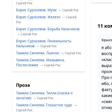
Сергей Рок
Борис Суросевов. Мухи
— Сергей Рок
Борис Суросевов. Железо
— Сергей
Рок
11 к
Борис Суросевов. Борьба Нальчиков
— Сергей Рок
Крыс
Борис Суросевов. Гениальность
Нальчиков
— Сергей Рок
я аб
Тамила Синеева. Льяное
восп
— Сергей Рок
«клас
Тамила Синеева. Мальвина.
Послесловие
выра
— Сергей Рок
прол
Про 
ибо, 
Проза
факт
Тамила Синеева. Тилли (сказка о
какие
зачатии)
— Сергей Рок
«сме
Тамила Синеева. Глазастое чудо
—
отню
Сергей Рок