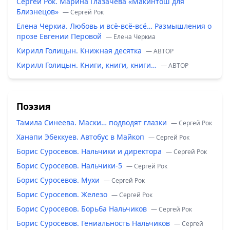
Сергей Рок. Марина Глазачева «Макинтош для
Близнецов»
— Сергей Рок
Елена Черкиа. Любовь и всё-всё-всё… Размышления о
прозе Евгении Перовой
— Елена Черкиа
Кирилл Голицын. Книжная десятка
— ABTOP
Кирилл Голицын. Книги, книги, книги…
— ABTOP
Поэзия
Тамила Синеева. Маски… подводят глазки
— Сергей Рок
Ханапи Эбеккуев. Автобус в Майкоп
— Сергей Рок
Борис Суросевов. Нальчики и директора
— Сергей Рок
Борис Суросевов. Нальчики-5
— Сергей Рок
Борис Суросевов. Мухи
— Сергей Рок
Борис Суросевов. Железо
— Сергей Рок
Борис Суросевов. Борьба Нальчиков
— Сергей Рок
Борис Суросевов. Гениальность Нальчиков
— Сергей