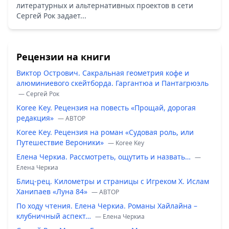
литературных и альтернативных проектов в сети
Сергей Рок задает...
Рецензии на книги
Виктор Острович. Сакральная геометрия кофе и
алюминиевого скейтборда. Гаргантюа и Пантагрюэль
— Сергей Рок
Koree Key. Рецензия на повесть «Прощай, дорогая
редакция»
— ABTOP
Koree Key. Рецензия на роман «Судовая роль, или
Путешествие Вероники»
— Koree Key
Елена Черкиа. Рассмотреть, ощутить и назвать…
—
Елена Черкиа
Блиц-рец. Километры и страницы с Игреком Х. Ислам
Ханипаев «Луна 84»
— ABTOP
По ходу чтения. Елена Черкиа. Романы Хайлайна –
клубничный аспект…
— Елена Черкиа