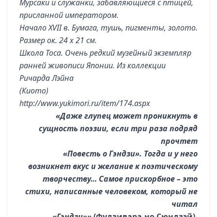
Мурсаки и служанки, забавляющиеся с птицей,
присланной императором.
Начало XVII в. Бумага, тушь, пигменты, золото.
Размер ок. 24 х 21 см.
Школа Тоса. Очень редкий музейный экземпляр
ранней живописи Японии. Из коллекции
Ричарда Лэйна
(Киото)
http://www.yukimori.ru/item/174.aspx
«Даже глупец может проникнуть в
сущность поэзии, если три раза подряд
прочтет
«Повесть о Гэндзи». Тогда и у него
возникнет вкус и желание к поэтическому
творчеству… Самое прискорбное – это
стихи, написанные человеком, который не
читал
«Гэндзи»»
(Фудзивара-но Сюндзэй).