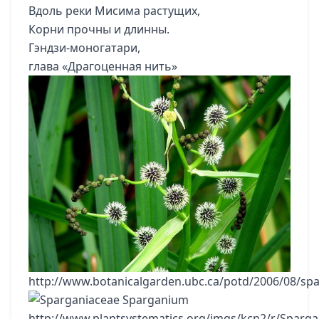
Вдоль реки Мисима растущих,
Корни прочны и длинны.
Гэндзи-моногатари,
глава «Драгоценная нить»
http://www.botanicalgarden.ubc.ca/potd/2006/08/s
http://www.plantsystematics.org/imgs/kcn2/r/Sparg