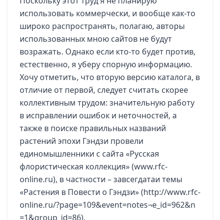
Поскольку этот труд я не планирую
использовать коммерчески, и вообще как-то
широко распространять, полагаю, авторы
использованных мною сайтов не будут
возражать. Однако если кто-то будет против,
естественно, я уберу спорную информацию.
Хочу отметить, что вторую версию каталога, в
отличие от первой, следует считать скорее
коллективным трудом: значительную работу
в исправлении ошибок и неточностей, а
также в поиске правильных названий
растений эпохи Гэндзи провели
единомышленники с сайта «Русская
флористическая коллекция» (
www.rfc-
online.ru
), в частности – завсегдатаи темы
«Растения в Повести о Гэндзи» (
http://www.rfc-
online.ru/?page=109&event=notes¬e_id=962&n
=1&group_id=86
).