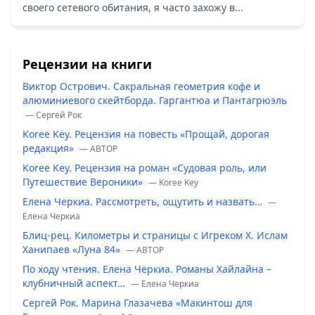
своего сетевого обитания, я часто захожу в...
Рецензии на книги
Виктор Острович. Сакральная геометрия кофе и
алюминиевого скейтборда. Гаргантюа и Пантагрюэль
— Сергей Рок
Koree Key. Рецензия на повесть «Прощай, дорогая
редакция»
— ABTOP
Koree Key. Рецензия на роман «Судовая роль, или
Путешествие Вероники»
— Koree Key
Елена Черкиа. Рассмотреть, ощутить и назвать…
—
Елена Черкиа
Блиц-рец. Километры и страницы с Игреком Х. Ислам
Ханипаев «Луна 84»
— ABTOP
По ходу чтения. Елена Черкиа. Романы Хайлайна –
клубничный аспект…
— Елена Черкиа
Сергей Рок. Марина Глазачева «Макинтош для