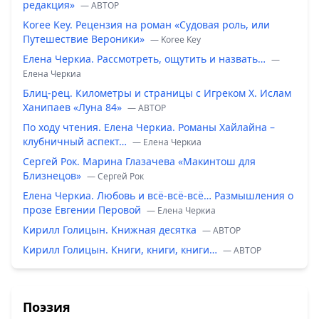
редакция»
— ABTOP
Koree Key. Рецензия на роман «Судовая роль, или
Путешествие Вероники»
— Koree Key
Елена Черкиа. Рассмотреть, ощутить и назвать…
—
Елена Черкиа
Блиц-рец. Километры и страницы с Игреком Х. Ислам
Ханипаев «Луна 84»
— ABTOP
По ходу чтения. Елена Черкиа. Романы Хайлайна –
клубничный аспект…
— Елена Черкиа
Сергей Рок. Марина Глазачева «Макинтош для
Близнецов»
— Сергей Рок
Елена Черкиа. Любовь и всё-всё-всё… Размышления о
прозе Евгении Перовой
— Елена Черкиа
Кирилл Голицын. Книжная десятка
— ABTOP
Кирилл Голицын. Книги, книги, книги…
— ABTOP
Поэзия