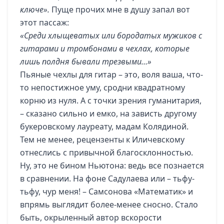
ключе».
Пуще прочих мне в душу запал вот
этот пассаж:
«
Среди хлыщеватых или бородатых мужиков с
гитарами и тромбонами в чехлах, которые
лишь полдня бывали трезвыми…»
Пьяные чехлы для гитар – это, воля ваша, что-
то непостижное уму, сродни квадратному
корню из нуля. А с точки зрения гуманитария,
– сказано сильно и емко, на зависть другому
букеровскому лауреату, мадам Колядиной.
Тем не менее, рецензенты к Иличевскому
отнеслись с привычной благосклонностью.
Ну, это не бином Ньютона: ведь все познается
в сравнении. На фоне Садулаева или – тьфу-
тьфу, чур меня! – Самсонова «Математик» и
впрямь выглядит более-менее сносно. Стало
быть, окрыленный автор вскорости