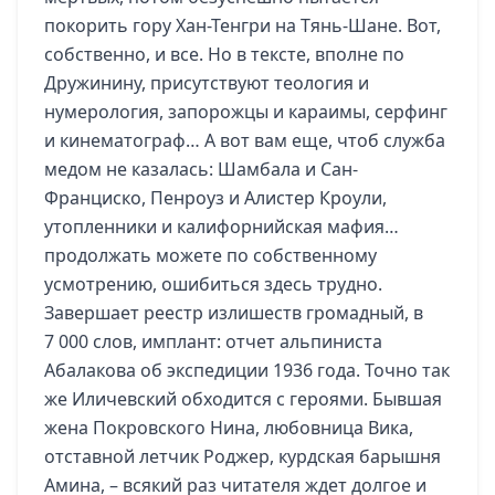
покорить гору Хан-Тенгри на Тянь-Шане. Вот,
собственно, и все. Но в тексте, вполне по
Дружинину, присутствуют теология и
нумерология, запорожцы и караимы, серфинг
и кинематограф… А вот вам еще, чтоб служба
медом не казалась: Шамбала и Сан-
Франциско, Пенроуз и Алистер Кроули,
утопленники и калифорнийская мафия…
продолжать можете по собственному
усмотрению, ошибиться здесь трудно.
Завершает реестр излишеств громадный, в
7 000 слов, имплант: отчет альпиниста
Абалакова об экспедиции 1936 года. Точно так
же Иличевский обходится с героями. Бывшая
жена Покровского Нина, любовница Вика,
отставной летчик Роджер, курдская барышня
Амина, – всякий раз читателя ждет долгое и