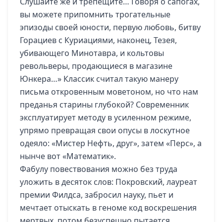
Слушайте же и трепещите… Говоря о сапогах,
вы можете припомнить трогательные
эпизоды своей юности, первую любовь, битву
Горациев с Куриациями, наконец, Тезея,
убивающего Минотавра, и кольтовы
револьверы, продающиеся в магазине
Юнкера…» Классик считал такую манеру
письма откровенным моветоном, но что нам
преданья старины глубокой? Современник
эксплуатирует методу в усиленном режиме,
упрямо превращая свои опусы в лоскутное
одеяло: «Мистер Нефть, друг», затем «Перс», а
нынче вот «Математик».
Фабулу повествования можно без труда
уложить в десяток слов: Покровский, лауреат
премии Филдса, забросил науку, пьет и
мечтает отыскать в геноме код воскрешения
мертвых, потом безуспешно пытается