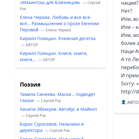
«Макинтош для Близнецов»
нации?
— Сергей
Рок
Нет?
Елена Черкиа. Любовь и всё-всё-
Или, вс
всё… Размышления о прозе Евгении
Или – к
Перовой
— Елена Черкиа
Или, мо
Кирилл Голицын. Книжная десятка
более 
— ABTOP
Наци-А
Кирилл Голицын. Книги, книги,
А то Ле
книги…
— ABTOP
перебо
И прем
Sorry: 
Поэзия
http://
Тамила Синеева. Маски… подводят
глазки
— Сергей Рок
ABTO
Ханапи Эбеккуев. Автобус в Майкоп
— Сергей Рок
Борис Суросевов. Нальчики и
директора
— Сергей Рок
Борис Суросевов. Нальчики-5