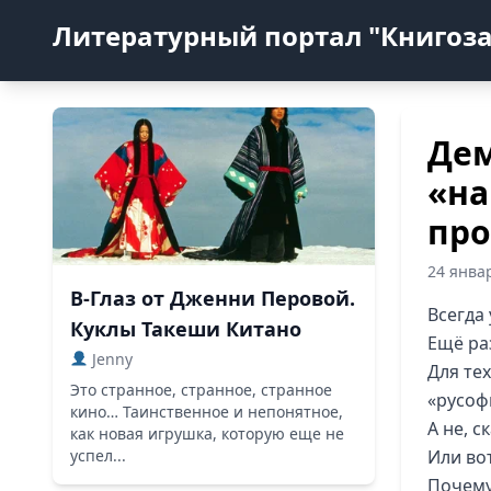
Литературный портал "Книгоз
Дем
«на
пр
24 янва
В-Глаз от Дженни Перовой.
Всегда
Куклы Такеши Китано
Ещё ра
Jenny
Для тех
Это странное, странное, странное
«русоф
кино… Таинственное и непонятное,
А не, 
как новая игрушка, которую еще не
успел...
Или во
Почему 