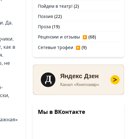
Пойдем в театр!
(2)
Поэзия
(22)
. Да.
Проза
(19)
Рецензии и отзывы
(68)
▶
дчики.
, как в
Сетевые трофеи
(9)
▶
я.
, не
Д
Яндекс Дзен
Канал «Книгозавр»
о-
ски,
Мы в ВКонтакте
дажная»