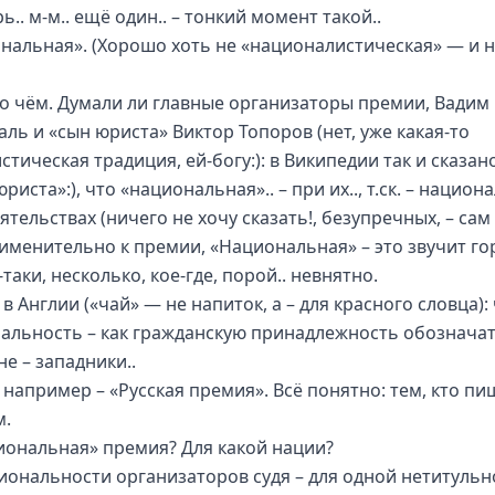
ь.. м-м.. ещё один.. – тонкий момент такой..
нальная». (Хорошо хоть не «националистическая» — и н
т о чём. Думали ли главные организаторы премии, Вадим
аль и «сын юриста» Виктор Топоров (нет, уже какая-то
тическая традиция, ей-богу:): в Википедии так и сказано
риста»:), что «национальная».. – при их.., т.ск. – нацио
ятельствах (ничего не хочу сказать!, безупречных, – сам 
рименительно к премии, «Национальная» – это звучит гор
-таки, несколько, кое-где, порой.. невнятно.
 в Англии («чай» — не напиток, а – для красного словца):
альность – как гражданскую принадлежность обозначат
е – западники..
, например – «Русская премия». Всё понятно: тем, кто пи
м.
иональная» премия? Для какой нации?
иональности организаторов судя – для одной нетитульн