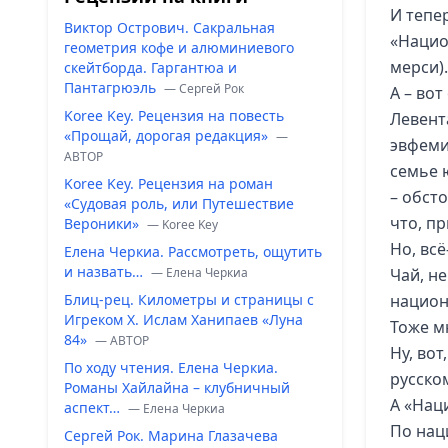
И тепер
Виктор Острович. Сакральная
«Нацио
геометрия кофе и алюминиевого
мерси).
скейтборда. Гаргантюа и
Пантагрюэль
— Сергей Рок
А – во
Koree Key. Рецензия на повесть
Левент
«Прощай, дорогая редакция»
—
эвфемис
ABTOP
семье ю
Koree Key. Рецензия на роман
– обсто
«Судовая роль, или Путешествие
что, п
Вероники»
— Koree Key
Но, всё
Елена Черкиа. Рассмотреть, ощутить
и назвать…
— Елена Черкиа
Чай, не
Блиц-рец. Километры и страницы с
национ
Игреком Х. Ислам Ханипаев «Луна
Тоже мн
84»
— ABTOP
Ну, вот
По ходу чтения. Елена Черкиа.
русско
Романы Хайлайна – клубничный
А «Нац
аспект…
— Елена Черкиа
По нац
Сергей Рок. Марина Глазачева