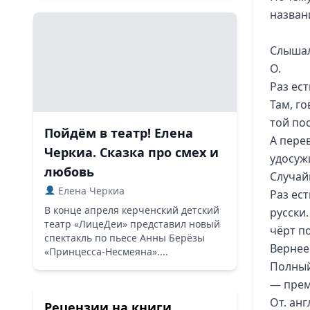
назван
Слышал
О.
Раз ест
Там, го
той пос
Пойдём в театр! Елена
А пере
Черкиа. Сказка про смех и
удосуж
любовь
Случайн
Елена Черкиа
Раз ест
В конце апреля керченский детский
русски.
театр «ЛицеДеи» представил новый
чёрт по
спектакль по пьесе Анны Берёзы
Вернее:
«Принцесса-Несмеяна»....
Полный
— прем
От. анг
Рецензии на книги