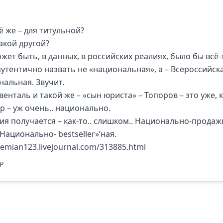
ё же – для титульной?
акой другой?
жет быть, в данных, в российских реалиях, было бы всё-
аутентично назвать не «национальная», а – Всероссийск
нальная. Звучит.
венталь и такой же – «сын юриста» – Топоров – это уже, 
р – уж очень.. национально.
ия получается – как-то.. слишком.. Национально-продаж
«Национально- bestseller»’ная.
demian123.livejournal.com/313885.html
P