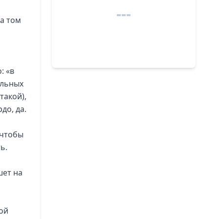
а том
: «в
нальных
такой),
до, да.
 чтобы
ь.
шет на
ой