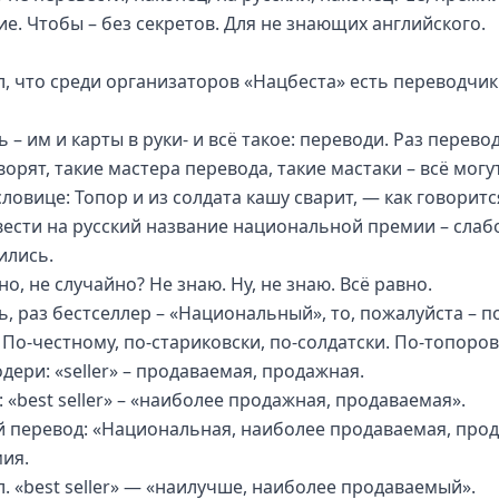
ие. Чтобы – без секретов. Для не знающих английского.
, что среди организаторов «Нацбеста» есть переводчики
ь – им и карты в руки- и всё такое: переводи. Раз перево
ворят, такие мастера перевода, такие мастаки – всё могут
ловице: Топор и из солдата кашу сварит, — как говоритс
вести на русский название национальной премии – слабо
ились.
о, не случайно? Не знаю. Ну, не знаю. Всё равно.
ь, раз бестселлер – «Национальный», то, пожалуйста – п
 По-честному, по-стариковски, по-солдатски. По-топоров
дери: «seller» – продаваемая, продажная.
 «best seller» – «наиболее продажная, продаваемая».
 перевод: «Национальная, наиболее продаваемая, про
ия.
л. «best seller» — «наилучше, наиболее продаваемый».