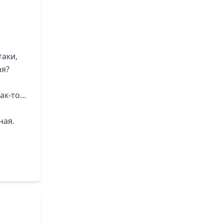
таки,
ая?
как-то…
ная.