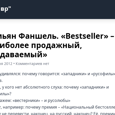
авр"
ьян Фаншель. «Bestseller» –
иболее продажный,
одаваемый»
ря 2012 • Комментариев нет
 удивлялся: почему говорится: «западники» и «русофилы
з.
, у кого нет абсолютного слуха: почему «западники» и
илы»?
скажем: «вестерники» – и русолюбы»
т, например: почему премия – «Национальный бестселл
не перевести, наконец, на русский, наконец? Её, премии