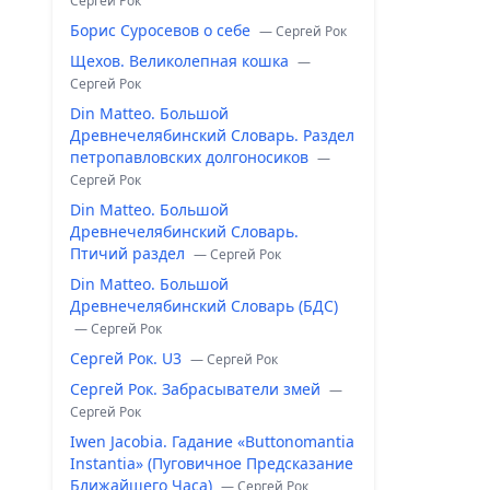
Сергей Рок
Борис Суросевов о себе
— Сергей Рок
Щехов. Великолепная кошка
—
Сергей Рок
Din Matteo. Большой
Древнечелябинский Словарь. Раздел
петропавловских долгоносиков
—
Сергей Рок
Din Matteo. Большой
Древнечелябинский Словарь.
Птичий раздел
— Сергей Рок
Din Matteo. Большой
Древнечелябинский Словарь (БДС)
— Сергей Рок
Сергей Рок. U3
— Сергей Рок
Сергей Рок. Забрасыватели змей
—
Сергей Рок
Iwen Jacobia. Гадание «Buttonomantia
Instantia» (Пуговичное Предсказание
Ближайшего Часа)
— Сергей Рок