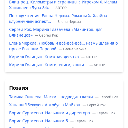
Блиц-рец. Километры и страницы с Игреком Х. Ислам
Ханипаев «Луна 84»
— ABTOP
По ходу чтения. Елена Черкиа. Романы Хайлайна –
клубничный аспект…
— Елена Черкиа
Сергей Рок. Марина Глазачева «Макинтош для
Близнецов»
— Сергей Рок
Елена Черкиа. Любовь и всё-всё-всё… Размышления о
прозе Евгении Перовой
— Елена Черкиа
Кирилл Голицын. Книжная десятка
— ABTOP
Кирилл Голицын. Книги, книги, книги…
— ABTOP
Поэзия
Тамила Синеева. Маски… подводят глазки
— Сергей Рок
Ханапи Эбеккуев. Автобус в Майкоп
— Сергей Рок
Борис Суросевов. Нальчики и директора
— Сергей Рок
Борис Суросевов. Нальчики-5
— Сергей Рок