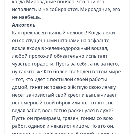
когда Мироздание поняло, что они его
исполнять и не собираются. Мироздание, его
не наебёшь.
Алкоголь
Как прекрасен пьяный человек! Когда лежит
он со спущенными штанами на асфальте
возле входа в железнодорожный вокзал,
любой прохожий обязательно испытает
чувство гордости. Пусть за себя, а не за него,
ну так что ж? Кто более свободен в этом мире
– тот, кто идёт с постылой своей работы
домой, тянет исправно жёсткую свою лямку,
несёт занозистый свой крест и выплачивает
непомерный свой оброк или же тот кто, не
ведая забот, вольготно раскинулся в луже?
Пусть он презираем, грязен, гоним со всех
работ, одинок и неказист лицом. Но это он,
именно он взял Бастилию, Зимний, написал