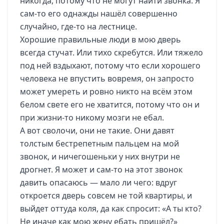
никогда, потому что не могут найти звонка. Я
сам-то его однажды нашёл совершенно
случайно, где-то на лестнице.
Хорошие правильные люди в мою дверь
всегда стучат. Или тихо скребутся. Или тяжело
под ней вздыхают, потому что если хорошего
человека не впустить вовремя, он запросто
может умереть и ровно никто на всём этом
белом свете его не хватится, потому что он и
при жизни-то никому мозги не ебал.
А вот сволочи, они не такие. Они давят
толстым бестрепетным пальцем на мой
звонок, и ничегошеньки у них внутри не
дрогнет. Я может и сам-то на этот звонок
давить опасаюсь — мало ли чего: вдруг
откроется дверь совсем не той квартиры, и
выйдет оттуда коля, да как спросит: «А ты кто?
Не иначе как мою жену ебать пришёл?»