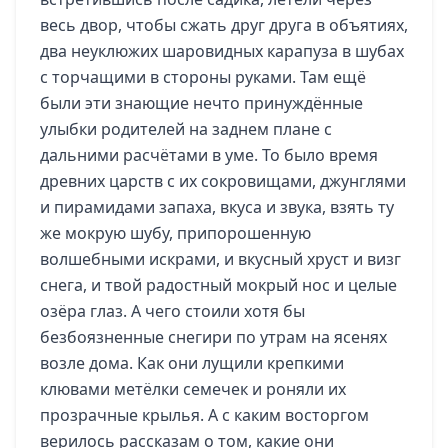
весь двор, чтобы сжать друг друга в объятиях,
два неуклюжих шаровидных карапуза в шубах
с торчащими в стороны руками. Там ещё
были эти знающие нечто принуждённые
улыбки родителей на заднем плане с
дальними расчётами в уме. То было время
древних царств с их сокровищами, джунглями
и пирамидами запаха, вкуса и звука, взять ту
же мокрую шубу, припорошенную
волшебными искрами, и вкусный хруст и визг
снега, и твой радостный мокрый нос и целые
озёра глаз. А чего стоили хотя бы
безбоязненные снегири по утрам на ясенях
возле дома. Как они лущили крепкими
клювами метёлки семечек и роняли их
прозрачные крылья. А с каким восторгом
верилось рассказам о том, какие они