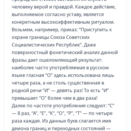
человеку верой и правдой. Каждое действие,
выполняемое согласно уставу, является
конкретным высокоэффективным ритуалом.
Возьмем, например, приказ: “Приступить к
охране границы Союза Советских
Социалистических Республик”. Даже
поверхностный фонетический анализ данной
фразы дает ошеломляющий результат:
наиболее часто употребляемая в русском
языке гласная “О” здесь использована лишь
четыре раза, а не столь существенная в
родной речи “И” — девять раз! То есть “И”
превышает “О” более чем в два раза!
Далее по частоте употребления следуют: “С”
— 8 раз, “А”, “Е”, “К”, “О”, “Р”, “Т” — по четыре
раза каждая. Из данных букв слагается имя
демона границ и переходных состояний —