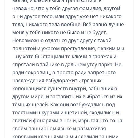
могло, и какой смысл трепыхаться. И
неважно, что у тебя другая фамилия, другой
он и другое тело, или вдруг уже нет никакого
тела, никакого тела вообще. Всё равно лучше
меня у тебя никого не было и не будет.
Невозможно отдаться друг другу с такой
полнотой и ужасом преступления, с каким мы
– ну хотя бы стащили те ключи в гаражах и
спрятали в тайнике в дальнем углу парка. Не
ради сокровищ, а просто ради запретного
наслаждения взбудоражить грязных
копошащихся существ внутри, забывших о
другом мире, и заставить их выбраться из их
тёмных щелей. Как они возбуждались под
толстыми шкурами и щетиной, сходились и
светили фонарями в ночи, изрыгая что-то на
своём панцирном языке и размахивая
корявыми клешнями, а мы следили за ними