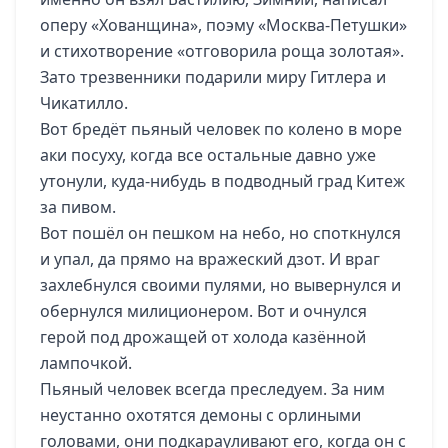
оперу «Хованщина», поэму «Москва-Петушки»
и стихотворение «отговорила роща золотая».
Зато трезвенники подарили миру Гитлера и
Чикатилло.
Вот бредёт пьяный человек по колено в море
аки посуху, когда все остальные давно уже
утонули, куда-нибудь в подводный град Китеж
за пивом.
Вот пошёл он пешком на небо, но споткнулся
и упал, да прямо на вражеский дзот. И враг
захлебнулся своими пулями, но вывернулся и
обернулся милиционером. Вот и очнулся
герой под дрожащей от холода казённой
лампочкой.
Пьяный человек всегда преследуем. За ним
неустанно охотятся демоны с орлиными
головами, они подкарауливают его, когда он с