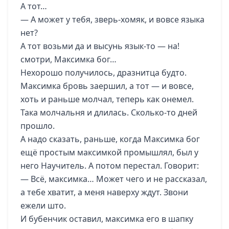
А тот…
— А может у тебя, зверь-хомяк, и вовсе языка
нет?
А тот возьми да и высунь язык-то — на!
смотри, Максимка бог…
Нехорошо получилось, дразнитца будто.
Максимка бровь заершил, а тот — и вовсе,
хоть и раньше молчал, теперь как онемел.
Така молчальня и длилась. Сколько-то дней
прошло.
А надо сказать, раньше, когда Максимка бог
ещё простым максимкой промышлял, был у
него Научитель. А потом перестал. Говорит:
— Всё, максимка… Может чего и не рассказал,
а тебе хватит, а меня наверху ждут. Звони
ежели што.
И бубенчик оставил, максимка его в шапку