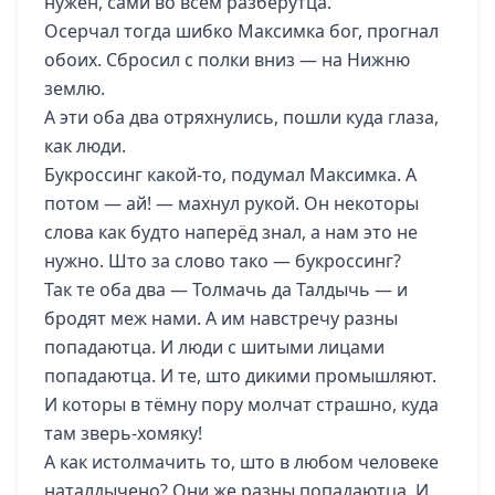
нужен, сами во всём разберутца.
Осерчал тогда шибко Максимка бог, прогнал
обоих. Сбросил с полки вниз — на Нижню
землю.
А эти оба два отряхнулись, пошли куда глаза,
как люди.
Букроссинг какой-то, подумал Максимка. А
потом — ай! — махнул рукой. Он некоторы
слова как будто наперёд знал, а нам это не
нужно. Што за слово тако — букроссинг?
Так те оба два — Толмачь да Талдычь — и
бродят меж нами. А им навстречу разны
попадаютца. И люди с шитыми лицами
попадаютца. И те, што дикими промышляют.
И которы в тёмну пору молчат страшно, куда
там зверь-хомяку!
А как истолмачить то, што в любом человеке
наталдычено? Они же разны попадаютца. И