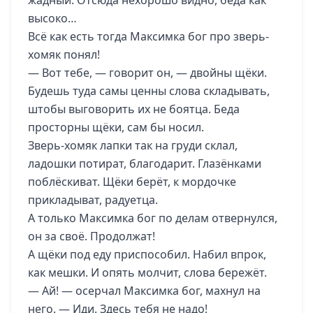
жадный. Отсюда нехорошо видно, беда как
высоко…
Всё как есть тогда Максимка бог про зверь-
хомяк понял!
— Вот тебе, — говорит он, — двойны щёки.
Будешь туда самы ценны слова складывать,
штобы выговорить их не боятца. Беда
просторны щёки, сам бы носил.
Зверь-хомяк лапки так на груди склал,
ладошки потират, благодарит. Глазёнками
поблёскиват. Щёки берёт, к мордочке
прикладыват, радуетца.
А только Максимка бог по делам отвернулся,
он за своё. Продолжат!
А щёки под еду приспособил. Набил впрок,
как мешки. И опять молчит, слова бережёт.
— Ай! — осерчал Максимка бог, махнул на
него. — Иди. Здесь тебя не надо!