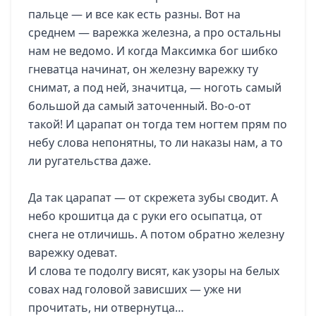
пальце — и все как есть разны. Вот на
среднем — варежка железна, а про остальны
нам не ведомо. И когда Максимка бог шибко
гневатца начинат, он железну варежку ту
снимат, а под ней, значитца, — ноготь самый
большой да самый заточенный. Во-о-от
такой! И царапат он тогда тем ногтем прям по
небу слова непонятны, то ли наказы нам, а то
ли ругательства даже.
Да так царапат — от скрежета зубы сводит. А
небо крошитца да с руки его осыпатца, от
снега не отличишь. А потом обратно железну
варежку одеват.
И слова те подолгу висят, как узоры на белых
совах над головой зависших — уже ни
прочитать, ни отвернутца…