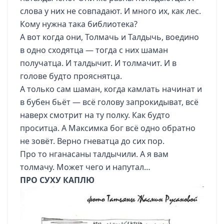
слова у них не совпадают. И много их, как лес.
Кому нужна така библиотека?
А вот когда они, Толмачь и Талдычь, воедино
в одно сходятца — тогда с них шаман
получатца. И талдычит. И толмачит. И в
голове будто прояснятца.
А только сам шаман, когда камлать начинат и
в бубен бьёт — всё голову запрокидыват, всё
наверх смотрит на ту полку. Как будто
проситца. А Максимка бог всё одно обратно
не зовёт. Верно гневатца до сих пор.
Про то нганасаны талдычили. А я вам
толмачу. Может чего и напутал…
ПРО СУХУ КАПЛЮ