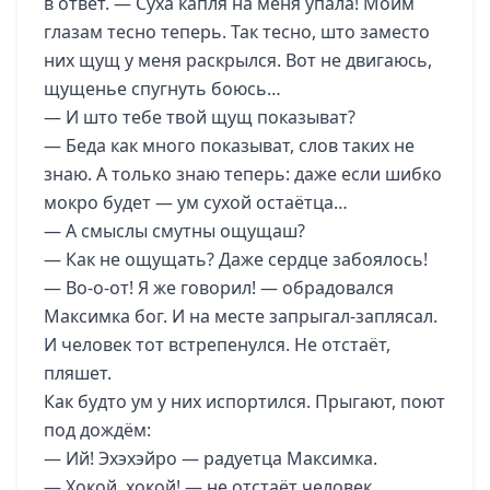
в ответ. — Суха капля на меня упала! Моим
глазам тесно теперь. Так тесно, што заместо
них щущ у меня раскрылся. Вот не двигаюсь,
щущенье спугнуть боюсь…
— И што тебе твой щущ показыват?
— Беда как много показыват, слов таких не
знаю. А только знаю теперь: даже если шибко
мокро будет — ум сухой остаётца…
— А смыслы смутны ощущаш?
— Как не ощущать? Даже сердце забоялось!
— Во-о-от! Я же говорил! — обрадовался
Максимка бог. И на месте запрыгал-заплясал.
И человек тот встрепенулся. Не отстаёт,
пляшет.
Как будто ум у них испортился. Прыгают, поют
под дождём:
— Ий! Эхэхэйро — радуетца Максимка.
— Хокой, хокой! — не отстаёт человек.