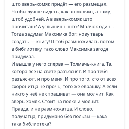
што зверь-хомяк придёт — его размещал.
Чтобы лучше видеть, как он молчит, а тому,
штоб удобней. А в зверь-хомяк што
прочиташ? А услышишь што? Молчок один…
Тогда задумал Максимка бог: нову тварь
создать — книгу! Штоб размножилась потом
в библиотеку, тако слово Максимка загодя
придумал.
И вышла у него сперва — Толмачь-книга. Та,
котора всё на свете разъяснят. И про тебя
разъяснят, и про меня. И про того, кто от всех
схоронитца не прочь, того же еврашку. А если
никто у неё не спрашиват — она молчит. Как
зверь-хомяк. Стоит на полке и молчит.
Правда, и не размножатца. И слово,
получатца, придумано без пользы — кака
така библиотека?