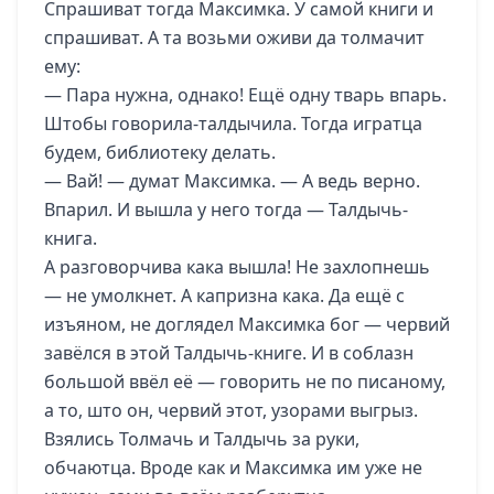
Спрашиват тогда Максимка. У самой книги и
спрашиват. А та возьми оживи да толмачит
ему:
— Пара нужна, однако! Ещё одну тварь впарь.
Штобы говорила-талдычила. Тогда игратца
будем, библиотеку делать.
— Вай! — думат Максимка. — А ведь верно.
Впарил. И вышла у него тогда — Талдычь-
книга.
А разговорчива кака вышла! Не захлопнешь
— не умолкнет. А капризна кака. Да ещё с
изъяном, не доглядел Максимка бог — червий
завёлся в этой Талдычь-книге. И в соблазн
большой ввёл её — говорить не по писаному,
а то, што он, червий этот, узорами выгрыз.
Взялись Толмачь и Талдычь за руки,
обчаютца. Вроде как и Максимка им уже не