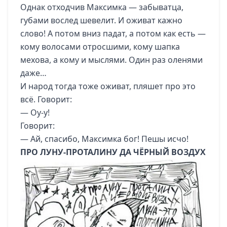
Однак отходчив Максимка — забыватца,
губами вослед шевелит. И оживат кажно
слово! А потом вниз падат, а потом как есть —
кому волосами отросшими, кому шапка
мехова, а кому и мыслями. Один раз оленями
даже…
И народ тогда тоже оживат, пляшет про это
всё. Говорит:
— Оу-у!
Говорит:
— Ай, спасибо, Максимка бог! Пешы исчо!
ПРО ЛУНУ-ПРОТАЛИНУ ДА ЧЁРНЫЙ ВОЗДУХ