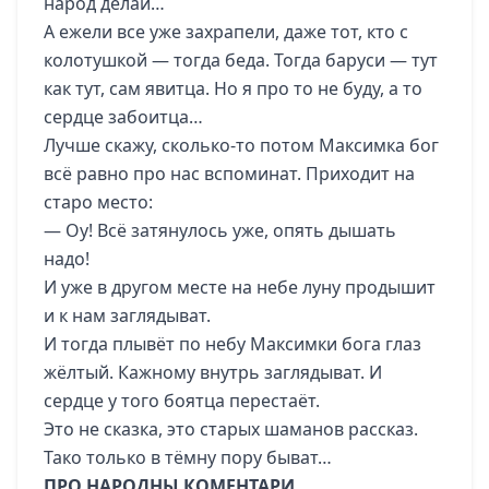
народ делай…
А ежели все уже захрапели, даже тот, кто с
колотушкой — тогда беда. Тогда баруси — тут
как тут, сам явитца. Но я про то не буду, а то
сердце забоитца…
Лучше скажу, сколько-то потом Максимка бог
всё равно про нас вспоминат. Приходит на
старо место:
— Оу! Всё затянулось уже, опять дышать
надо!
И уже в другом месте на небе луну продышит
и к нам заглядыват.
И тогда плывёт по небу Максимки бога глаз
жёлтый. Кажному внутрь заглядыват. И
сердце у того боятца перестаёт.
Это не сказка, это старых шаманов рассказ.
Тако только в тёмну пору быват…
ПРО НАРОДНЫ КОМЕНТАРИ