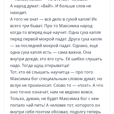
А народ думат: «Вай!». И больше слов не
находит.
А того не знат — всё дело в сухой капле! Их
всего три быват. Про то Максимка народ
когда-то вперёд ещё научит. Одна суха капля
перед первой мокрой падат. Друга суха капля
— за последней мокрой падат. Однако, ещё
одна суха капля есть — сама важна. Она
внутри дождя, это его суть. Её шибко слушать
надо. Тогда щущ открыватца!
Тот, кто её слышать научитца — про того
Максимка бог специальным словом думат, но
вслух не произносит. Слово то — «поэт». А что
оно точно означат, нам не ведомо вовсе.
Только, думаю, не будет Максимка бог с кем
попало чай пить! А человек тот, которого он
внутри себя поэтом обозвал, подолгу теперь