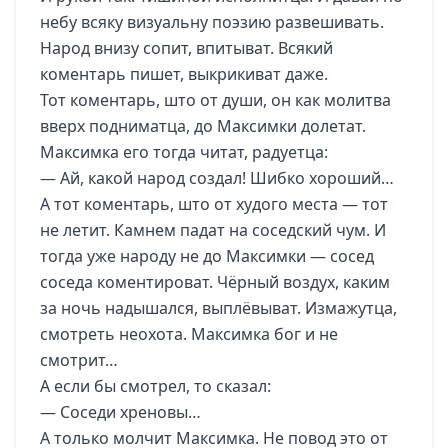
небу всяку визуальну поэзию развешивать.
Народ внизу сопит, впитыват. Всякий
коментарь пишет, выкрикиват даже.
Тот коментарь, што от души, он как молитва
вверх подниматца, до Максимки долетат.
Максимка его тогда читат, радуетца:
— Ай, какой народ создал! Шибко хороший…
А тот коментарь, што от худого места — тот
не летит. Камнем падат на соседский чум. И
тогда уже народу не до Максимки — сосед
соседа коментироват. Чёрный воздух, каким
за ночь надышался, выплёвыват. Измажутца,
смотреть неохота. Максимка бог и не
смотрит…
А если бы смотрел, то сказал:
— Соседи хреновы…
А только молчит Максимка. Не повод это от