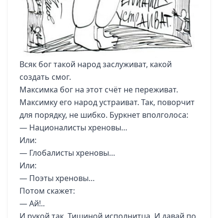
Всяк бог такой народ заслуживат, какой
создать смог.
Максимка бог на этот счёт не переживат.
Максимку его народ устраиват. Так, поворчит
для порядку, не шибко. Буркнет вполголоса:
— Националисты хреновы…
Или:
— Глобалисты хреновы…
Или:
— Поэты хреновы…
Потом скажет:
— Ай!..
И рукой так. Тишиной исполнитца. И давай по