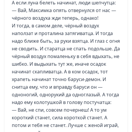
А если луна белеть начинат, люди шепчутца:
— Вай, Максимка опять отвернулся от нас —
чёрного воздуха жди теперь, однако!
И тогда, в самом деле, чёрный воздух
наползат и проталина затягиватца. И тогда
надо ближе быть, за руки взятца. И глаз с огня
не сводить. И старатца не спать подольше. Да
чёрный воздух помаленьку в себя вдыхать, не
шибко. И выдыхать тут же, иначе осадок
начинат скапливатца. А в ком осадок, тот
храпеть начинат точно баруси-демон. И
снитца ему, что и вправду баруси он —
одноногий, однорукий да одноглазый. А тогда
надо ему колотушкой в голову постучатца:
— Вай, не спи, совсем почернеш! А то ум
короткий станет, сила короткой станет. А
потом и тебя не станет. Лучше с женой играй,