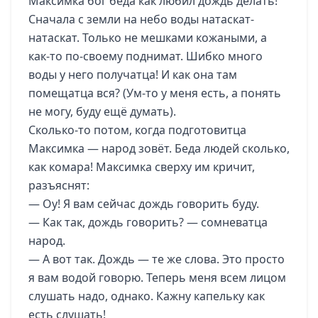
Максимка бог беда как любил дождь делать!
Сначала с земли на небо воды натаскат-
натаскат. Только не мешками кожаными, а
как-то по-своему поднимат. Шибко много
воды у него получатца! И как она там
помещатца вся? (Ум-то у меня есть, а понять
не могу, буду ещё думать).
Сколько-то потом, когда подготовитца
Максимка — народ зовёт. Беда людей сколько,
как комара! Максимка сверху им кричит,
разъяснят:
— Оу! Я вам сейчас дождь говорить буду.
— Как так, дождь говорить? — сомневатца
народ.
— А вот так. Дождь — те же слова. Это просто
я вам водой говорю. Теперь меня всем лицом
слушать надо, однако. Кажну капельку как
есть слушать!