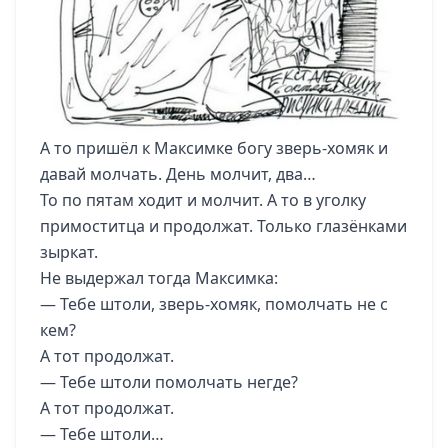
А то пришёл к Максимке богу зверь-хомяк и
давай молчать. День молчит, два…
То по пятам ходит и молчит. А то в уголку
примоститца и продолжат. Только глазёнками
зыркат.
Не выдержал тогда Максимка:
— Тебе штоли, зверь-хомяк, помолчать не с
кем?
А тот продолжат.
— Тебе штоли помолчать негде?
А тот продолжат.
— Тебе штоли…