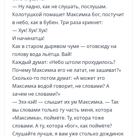
— Ну ладно, как не слушать, послушам.
Колотушкой помашет Максимка бог, постучит
в небо, как в бубен. Три раза крикнет:
— Хук! Хук! Хук!
И начинатца!
Как в старом дырявом чуме — отовсюду на
голову вода льётца. Вай!
Каждый думат: «Небо штоли прохудилось?
Почему Максимка его не латат, не зашиват?»
Сколько-то потом думат: «А может это
Максимка водой говорит, не словами? А
зачем не словами?»
— Эхэ-хэй! — слышит их ум Максимка. — Так
вы словами только ту часть меня, котора
«Максимка», поймёте. Ту, котора тоже
словами. А ту, котора «бог», как поймёте?
Слушайте лучше, я вам уже столько дождинок