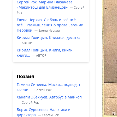
Сергей Рок. Марина Глазачева
«Макинтош для Близнецов»
— Сергей
Рок
Елена Черкиа. Любовь и всё-всё-
всё… Размышления о прозе Евгении
Перовой
— Елена Черкиа
Кирилл Голицын. Книжная десятка
— ABTOP
Кирилл Голицын. Книги, книги,
книги…
— ABTOP
Поэзия
Тамила Синеева. Маски… подводят
глазки
— Сергей Рок
Ханапи Эбеккуев. Автобус в Майкоп
— Сергей Рок
Борис Суросевов. Нальчики и
директора
— Сергей Рок