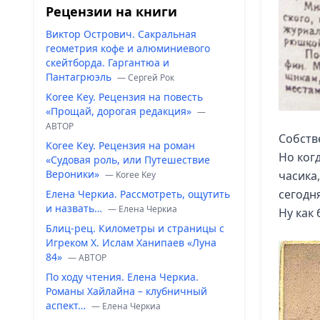
Рецензии на книги
Виктор Острович. Сакральная
геометрия кофе и алюминиевого
скейтборда. Гаргантюа и
Пантагрюэль
— Сергей Рок
Koree Key. Рецензия на повесть
«Прощай, дорогая редакция»
—
ABTOP
Cобств
Koree Key. Рецензия на роман
Но ког
«Судовая роль, или Путешествие
Вероники»
часика
— Koree Key
сегодн
Елена Черкиа. Рассмотреть, ощутить
и назвать…
— Елена Черкиа
Ну как 
Блиц-рец. Километры и страницы с
Игреком Х. Ислам Ханипаев «Луна
84»
— ABTOP
По ходу чтения. Елена Черкиа.
Романы Хайлайна – клубничный
аспект…
— Елена Черкиа