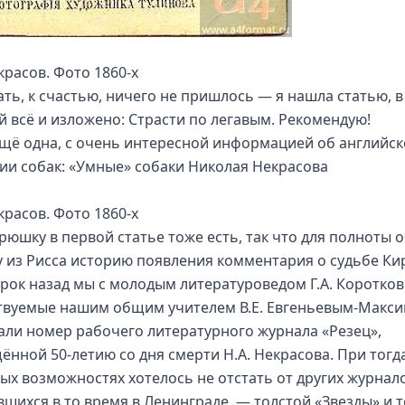
красов. Фото 1860-х
ать, к счастью, ничего не пришлось — я нашла статью, в
й всё и изложено:
Страсти по легавым
. Рекомендую!
ещё одна, с очень интересной информацией об английс
ии собак:
«Умные» собаки Николая Некрасова
красов. Фото 1860-х
рюшку в первой статье тоже есть, так что для полноты 
 из Рисса историю появления комментария о судьбе К
орок назад мы с молодым литературоведом Г.А. Коротко
твуемые нашим общим учителем В.Е. Евгеньевым-Макс
али номер рабочего литературного журнала «Резец»,
ённой 50-летию со дня смерти Н.А. Некрасова. При тог
ых возможностях хотелось не отстать от других журнало
вшихся в то время в Ленинграде, — толстой «Звезды» и 