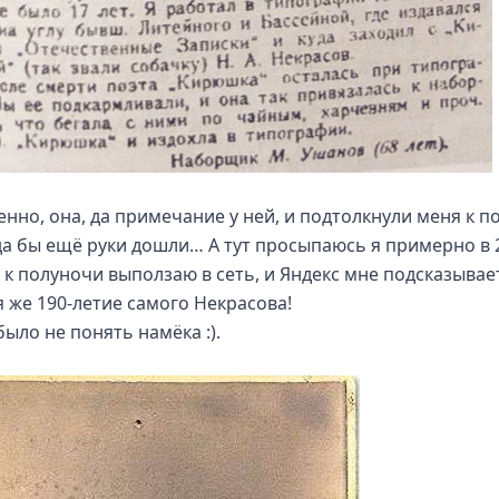
енно, она, да примечание у ней, и подтолкнули меня к п
да бы ещё руки дошли… А тут просыпаюсь я примерно в 
, к полуночи выползаю в сеть, и Яндекс мне подсказывае
я же 190-летие самого Некрасова!
было не понять намёка :).