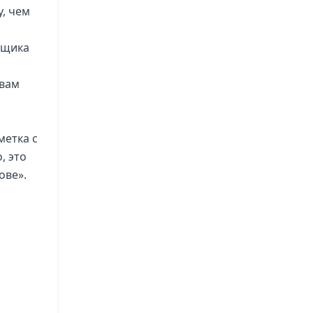
у, чем
рщика
 вам
метка с
, это
ове».