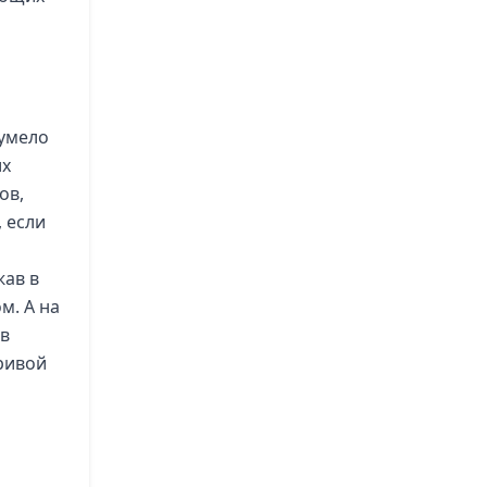
 умело
их
ов,
 если
жав в
м. А на
 в
гривой