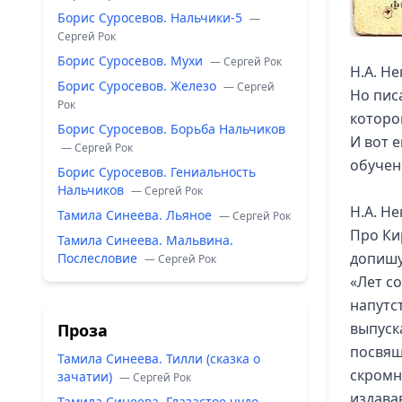
Борис Суросевов. Нальчики-5
—
Сергей Рок
Борис Суросевов. Мухи
— Сергей Рок
Н.А. Не
Борис Суросевов. Железо
— Сергей
Но пис
Рок
которо
Борис Суросевов. Борьба Нальчиков
И вот 
— Сергей Рок
обучен
Борис Суросевов. Гениальность
Нальчиков
— Сергей Рок
Н.А. Не
Тамила Синеева. Льяное
— Сергей Рок
Про Ки
Тамила Синеева. Мальвина.
допишу
Послесловие
— Сергей Рок
«Лет с
напутс
выпуск
Проза
посвящ
Тамила Синеева. Тилли (сказка о
скромн
зачатии)
— Сергей Рок
издава
Тамила Синеева. Глазастое чудо