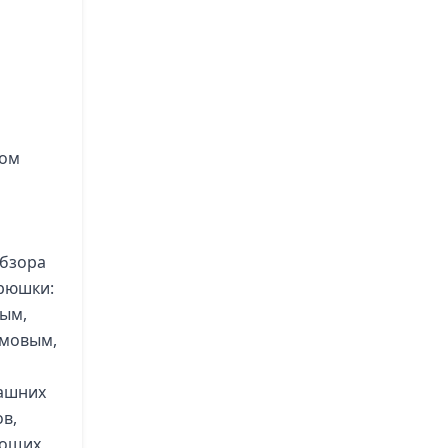
ком
обзора
ирюшки:
вым,
имовым,
дашних
в,
тощих