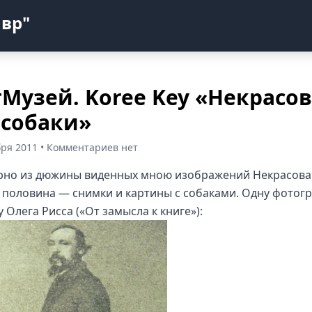
авр"
Музей. Koree Key «Некрасов
 собаки»
бря 2011 • Комментариев нет
но из дюжины виденных мною изображений Некрасова
 половина — снимки и картины с собаками. Одну фотог
 Олега Рисса («От замысла к книге»):