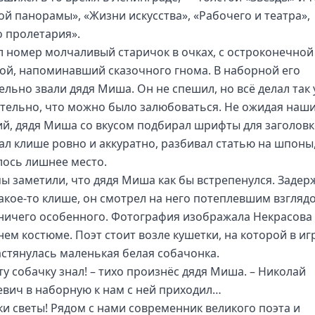
ой панорамы», «Жизни искусства», «Рабочего и театра»,
 пролетария».
л номер молчаливый старичок в очках, с остроконечной
ой, напоминавший сказочного гнома. В наборной его
ельно звали дядя Миша. Он не спешил, но всё делал так
ательно, что можно было залюбоваться. Не ожидая наш
ий, дядя Миша со вкусом подбирал шрифты для заголовк
ал клише ровно и аккуратно, разбивал статью на шпоны,
лось лишнее место.
мы заметили, что дядя Миша как бы встрепенулся. Задер
какое-то клише, он смотрел на него потеплевшим взглядо
ничего особенного. Фотография изображала Некрасова
ем костюме. Поэт стоит возле кушетки, на которой в и
астянулась маленькая белая собачонка.
ту собачку знал! – тихо произнёс дядя Миша. – Николай
евич в наборную к нам с ней приходил…
и светы! Рядом с нами современник великого поэта и