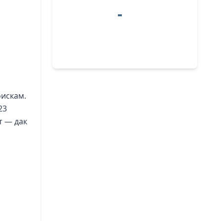
оискам.
23
т — дак