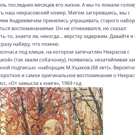
ель последних месяцев его жизни. А мы-то ломали голов
ть наш некрасовский номер. Мигом загоревшись, мы с
ием Андреевичем принялись упрашивать старого набо
ться воспоминаниями. Он не отнекивался, но сказал:
ть-то, знаете ли, некогда… вёрстку задержим. Давайте я
сразу наберу, что помню.
полчаса под клише, на котором запечатлён Некрасов с
кой» (так звали собачонку), появилась незатейливая за
ной подписью: «наборщик М.Ушаков (68 лет)». Вероятно
короткое и самое оригинальное воспоминание о Некрас
сс, «От замысла к книге», 1969 год