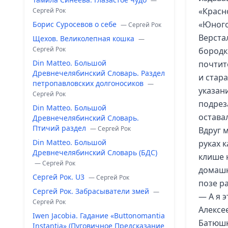
—
«Красн
Сергей Рок
«Юного
Борис Суросевов о себе
— Сергей Рок
Верста
Щехов. Великолепная кошка
—
Сергей Рок
бородк
Din Matteo. Большой
почтит
Древнечелябинский Словарь. Раздел
и стар
петропавловских долгоносиков
—
указан
Сергей Рок
подрез
Din Matteo. Большой
остава
Древнечелябинский Словарь.
Птичий раздел
— Сергей Рок
Вдруг 
Din Matteo. Большой
руках 
Древнечелябинский Словарь (БДС)
клише 
— Сергей Рок
домашн
Сергей Рок. U3
— Сергей Рок
позе р
Сергей Рок. Забрасыватели змей
—
— А я э
Сергей Рок
Алексе
Iwen Jacobia. Гадание «Buttonomantia
Батюшк
Instantia» (Пуговичное Предсказание