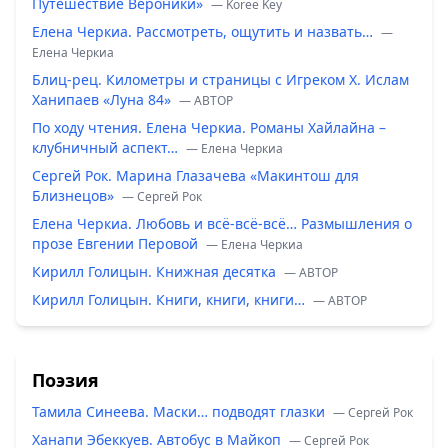
Путешествие Вероники»
— Koree Key
Елена Черкиа. Рассмотреть, ощутить и назвать…
—
Елена Черкиа
Блиц-рец. Километры и страницы с Игреком Х. Ислам
Ханипаев «Луна 84»
— ABTOP
По ходу чтения. Елена Черкиа. Романы Хайлайна –
клубничный аспект…
— Елена Черкиа
Сергей Рок. Марина Глазачева «Макинтош для
Близнецов»
— Сергей Рок
Елена Черкиа. Любовь и всё-всё-всё… Размышления о
прозе Евгении Перовой
— Елена Черкиа
Кирилл Голицын. Книжная десятка
— ABTOP
Кирилл Голицын. Книги, книги, книги…
— ABTOP
Поэзия
Тамила Синеева. Маски… подводят глазки
— Сергей Рок
Ханапи Эбеккуев. Автобус в Майкоп
— Сергей Рок