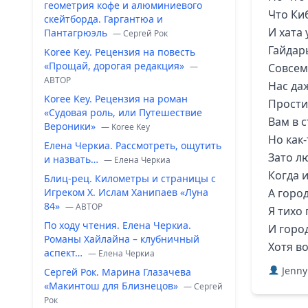
геометрия кофе и алюминиевого
Что Ки
скейтборда. Гаргантюа и
И хата 
Пантагрюэль
— Сергей Рок
Гайдары
Koree Key. Рецензия на повесть
«Прощай, дорогая редакция»
—
Совсем
ABTOP
Нас да
Koree Key. Рецензия на роман
Прости
«Судовая роль, или Путешествие
Вам в с
Вероники»
— Koree Key
Но как
Елена Черкиа. Рассмотреть, ощутить
Зато л
и назвать…
— Елена Черкиа
Когда 
Блиц-рец. Километры и страницы с
Игреком Х. Ислам Ханипаев «Луна
А горо
84»
— ABTOP
Я тихо
По ходу чтения. Елена Черкиа.
И горо
Романы Хайлайна – клубничный
Хотя в
аспект…
— Елена Черкиа
Jenny
Сергей Рок. Марина Глазачева
«Макинтош для Близнецов»
— Сергей
Рок