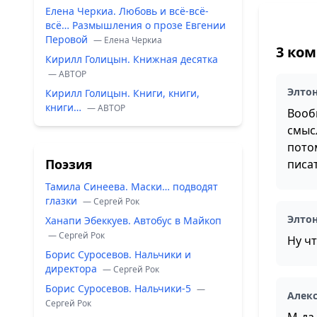
Елена Черкиа. Любовь и всё-всё-
всё… Размышления о прозе Евгении
Перовой
— Елена Черкиа
3 ко
Кирилл Голицын. Книжная десятка
— ABTOP
Элто
Кирилл Голицын. Книги, книги,
книги…
— ABTOP
Вооб
смыс
пото
Поэзия
писат
Тамила Синеева. Маски… подводят
глазки
— Сергей Рок
Элто
Ханапи Эбеккуев. Автобус в Майкоп
— Сергей Рок
Ну ч
Борис Суросевов. Нальчики и
директора
— Сергей Рок
Борис Суросевов. Нальчики-5
—
Алек
Сергей Рок