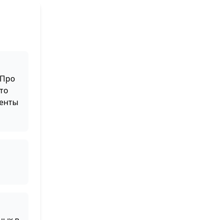
 Про
то
менты