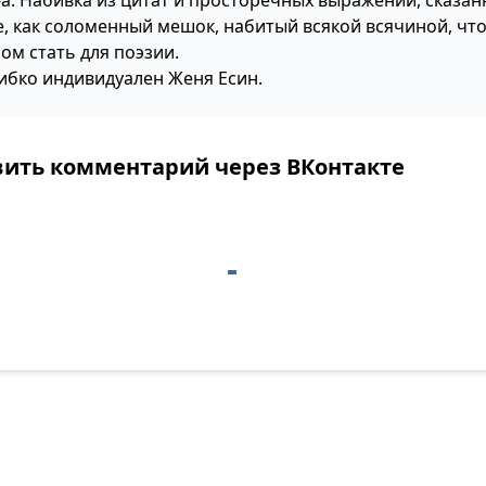
-а. Набивка из цитат и просторечных выражений, сказан
е, как соломенный мешок, набитый всякой всячиной, чт
ом стать для поэзии.
ибко индивидуален Женя Есин.
вить комментарий через ВКонтакте