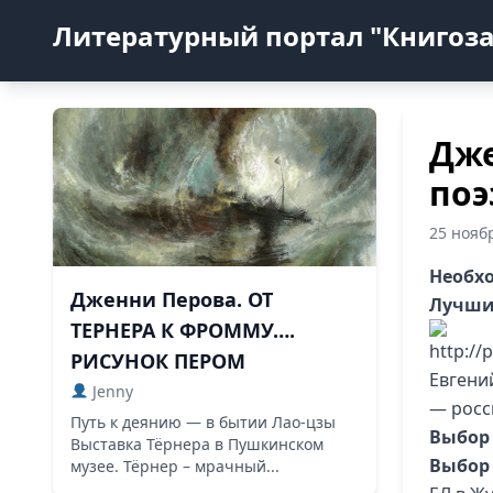
Литературный портал "Книгоз
Дже
поэ
25 нояб
Необх
Дженни Перова. ОТ
Лучших
ТЕРНЕРА К ФРОММУ….
РИСУНОК ПЕРОМ
Евгени
Jenny
— росс
Путь к деянию — в бытии Лао-цзы
Выбор 
Выставка Тёрнера в Пушкинском
Выбор
музее. Тёрнер – мрачный...