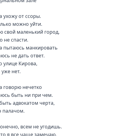
урнальном зале
а ухожу от ссоры.
олько можно уйти.
ю свой маленький город,
о не спасти.
да пытаюсь манкировать
юсь не дать ответ.
о улице Кирова,
 уже нет.
да говорю нечетко
аюсь быть ни при чем.
быть адвокатом черта,
о палачом.
конечно, всем не угодишь.
-то я все чаще замечаю,