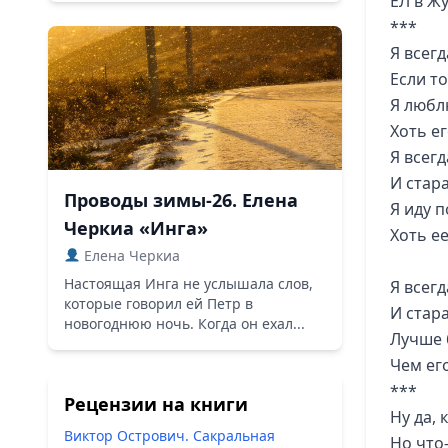
ЕЛ в Ж
***
Я всегд
Если т
Я любл
Хоть ег
Я всег
И стара
Проводы зимы-26. Елена
Я иду п
Черкиа «Инга»
Хоть ее
Елена Черкиа
Настоящая Инга не услышала слов,
Я всег
которые говорил ей Петр в
И стар
новогоднюю ночь. Когда он ехал...
Лучше 
Чем ег
***
Рецензии на книги
Ну да, 
Виктор Острович. Сакральная
Но что