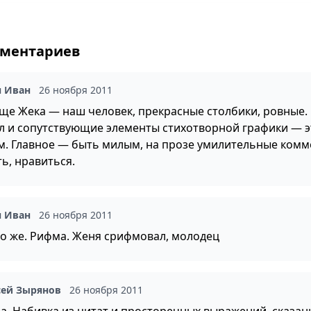
мментариев
н Иван
26 ноября 2011
ще Жека — наш человек, прекрасные столбики, ровные.
л и сопутствующие элементы стихотворной графики — э
м. Главное — быть милым, на прозе умилительные ком
ь, нравиться.
н Иван
26 ноября 2011
то же. Рифма. Женя срифмовал, молодец
сей Зырянов
26 ноября 2011