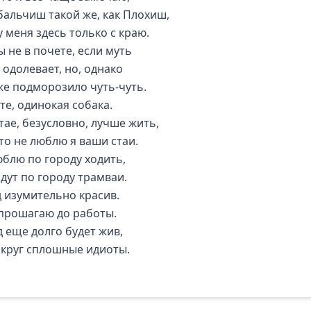
бальчиш такой же, как Плохиш,
у меня здесь только с краю.
 не в почете, если муть
 одолевает, но, однако
же подморозило чуть-чуть.
те, одинокая собака.
тае, безусловно, лучше жить,
-то не люблю я ваши стаи.
юблю по городу ходить,
идут по городу трамваи.
д изумительно красив.
 прошагаю до работы.
д еще долго будет жив,
округ сплошные идиоты.