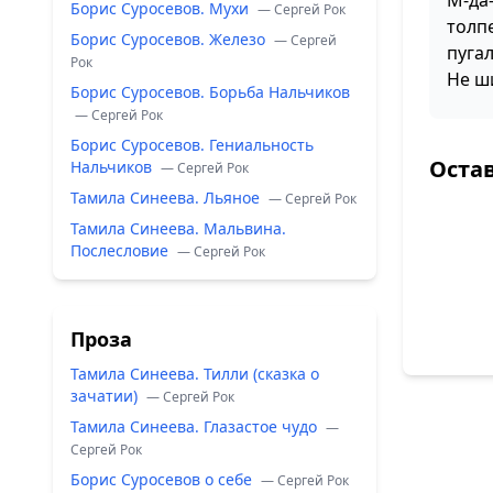
М-да
Борис Суросевов. Мухи
— Сергей Рок
толп
Борис Суросевов. Железо
— Сергей
пугал
Рок
Не ш
Борис Суросевов. Борьба Нальчиков
— Сергей Рок
Борис Суросевов. Гениальность
Оста
Нальчиков
— Сергей Рок
Тамила Синеева. Льяное
— Сергей Рок
Тамила Синеева. Мальвина.
Послесловие
— Сергей Рок
Проза
Тамила Синеева. Тилли (сказка о
зачатии)
— Сергей Рок
Тамила Синеева. Глазастое чудо
—
Сергей Рок
Борис Суросевов о себе
— Сергей Рок