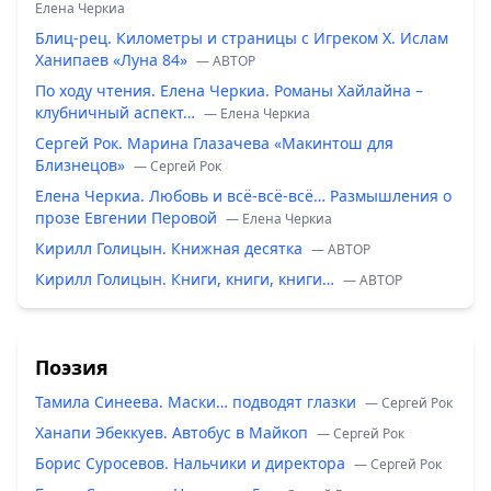
Елена Черкиа
Блиц-рец. Километры и страницы с Игреком Х. Ислам
Ханипаев «Луна 84»
— ABTOP
По ходу чтения. Елена Черкиа. Романы Хайлайна –
клубничный аспект…
— Елена Черкиа
Сергей Рок. Марина Глазачева «Макинтош для
Близнецов»
— Сергей Рок
Елена Черкиа. Любовь и всё-всё-всё… Размышления о
прозе Евгении Перовой
— Елена Черкиа
Кирилл Голицын. Книжная десятка
— ABTOP
Кирилл Голицын. Книги, книги, книги…
— ABTOP
Поэзия
Тамила Синеева. Маски… подводят глазки
— Сергей Рок
Ханапи Эбеккуев. Автобус в Майкоп
— Сергей Рок
Борис Суросевов. Нальчики и директора
— Сергей Рок