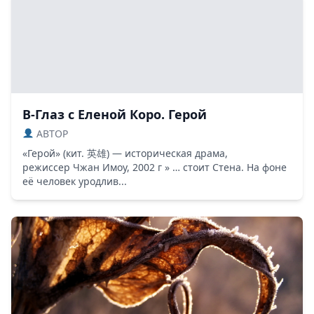
В-Глаз с Еленой Коро. Герой
ABTOP
«Герой» (кит. 英雄) — историческая драма,
режиссер Чжан Имоу, 2002 г » … стоит Стена. На фоне
её человек уродлив...