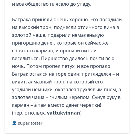
и все общество плясало до упаду.
Батрака приняли очень хорошо. Его посадили
на высокий трон, поднесли отличного вина в
золотой чаше, подарили немаленькую
пригоршню денег, которые он сейчас же
спрятал в карман, и просили пить и
веселиться. Пиршество длилось почти всю
ночь. Потом пропел петух, и все пропало.
Батрак остался на горе один; пригляделся – и
видит: алмазный трон, на который его
усадили немчики, оказался трухлявым пнем, а
золотая чаша – гнилым черепом. Сунул руку в
карман – а там вместо денег черепки!
(пер. с польск.
vattukvinnan
)
super toster