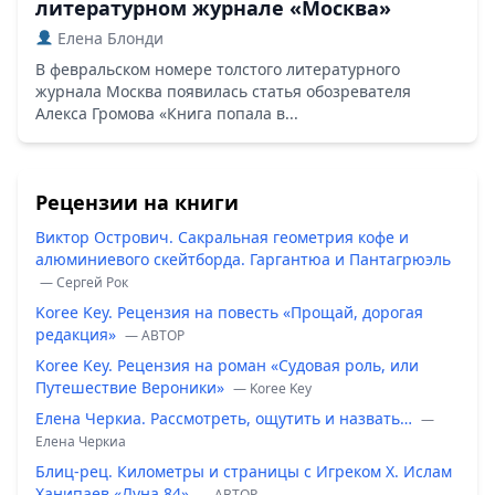
литературном журнале «Москва»
Елена Блонди
В февральском номере толстого литературного
журнала Москва появилась статья обозревателя
Алекса Громова «Книга попала в...
Рецензии на книги
Виктор Острович. Сакральная геометрия кофе и
алюминиевого скейтборда. Гаргантюа и Пантагрюэль
— Сергей Рок
Koree Key. Рецензия на повесть «Прощай, дорогая
редакция»
— ABTOP
Koree Key. Рецензия на роман «Судовая роль, или
Путешествие Вероники»
— Koree Key
Елена Черкиа. Рассмотреть, ощутить и назвать…
—
Елена Черкиа
Блиц-рец. Километры и страницы с Игреком Х. Ислам
Ханипаев «Луна 84»
— ABTOP