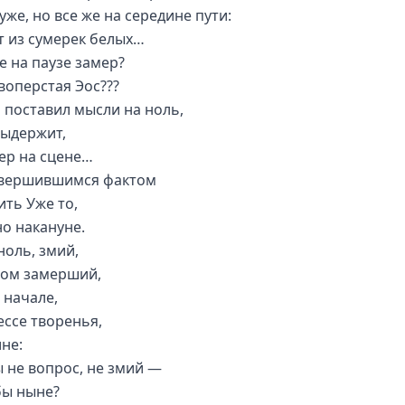
уже, но все же на середине пути:
т из сумерек белых…
е на паузе замер?
воперстая Эос???
о поставил мысли на ноль,
выдержит,
тер на сцене…
вершившимся фактом
ить Уже то,
но накануне.
ноль, змий,
ом замерший,
 начале,
ессе творенья,
ине:
ы не вопрос, не змий —
бы ныне?