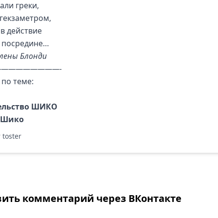
али греки,
гекзаметром,
в действие
 посредине…
лены Блонди
————————-
 по теме:
ельство ШИКО
 Шико
 toster
вить комментарий через ВКонтакте