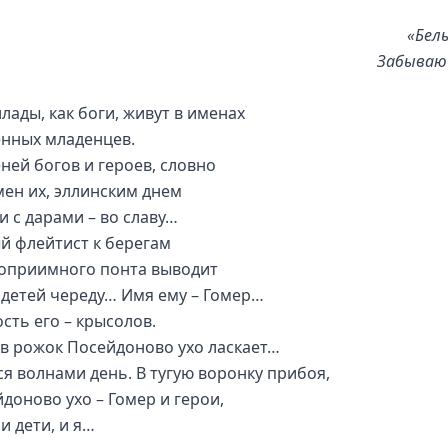
«Бел
Забываю
лады, как боги, живут в именах
нных младенцев.
еней богов и героев, словно
мен их, эллинским днем
 и с дарами – во славу…
й флейтист к берегам
оприимного понта выводит
 детей череду… Имя ему – Гомер…
сть его – крысолов.
в рожок Посейдоново ухо ласкает…
ся волнами день. В тугую воронку прибоя,
йдоново ухо – Гомер и герои,
 и дети, и я…