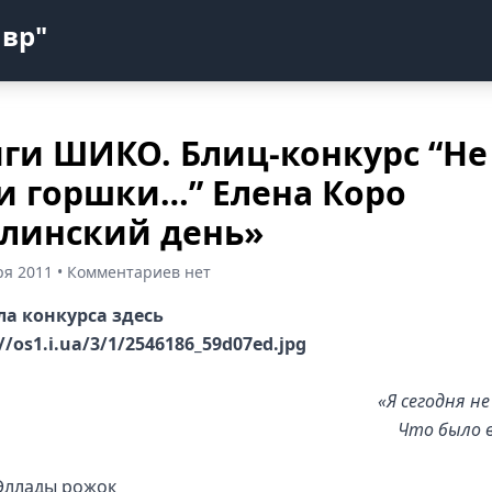
авр"
ги ШИКО. Блиц-конкурс “Не
и горшки…” Елена Коро
линский день»
ря 2011 • Комментариев нет
а конкурса здесь
«Я сегодня н
Что было 
Эллады рожок