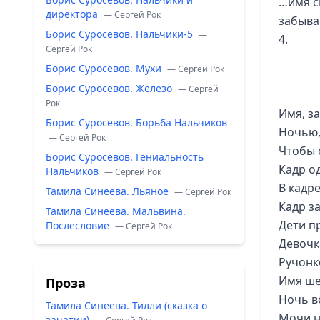
…имя с
директора
— Сергей Рок
забыва
Борис Суросевов. Нальчики-5
—
4.
Сергей Рок
Борис Суросевов. Мухи
— Сергей Рок
Борис Суросевов. Железо
— Сергей
Рок
Имя, з
Борис Суросевов. Борьба Нальчиков
Ночью,
— Сергей Рок
Чтобы 
Борис Суросевов. Гениальность
Кадр о
Нальчиков
— Сергей Рок
В кадр
Тамила Синеева. Льяное
— Сергей Рок
Кадр за
Тамила Синеева. Мальвина.
Дети п
Послесловие
— Сергей Рок
Девочка
Ручонк
Имя ше
Проза
Ночь в
Тамила Синеева. Тилли (сказка о
Мочи н
зачатии)