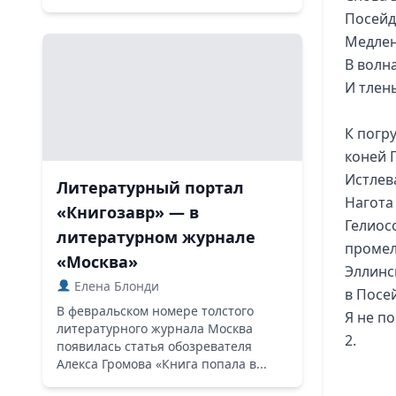
Посейд
Медлен
В волн
И тлен
К погр
коней 
Истлев
Литературный портал
Нагота
«Книгозавр» — в
Гелиос
литературном журнале
промел
«Москва»
Эллинс
Елена Блонди
в Посе
В февральском номере толстого
Я не п
литературного журнала Москва
2.
появилась статья обозревателя
Алекса Громова «Книга попала в...