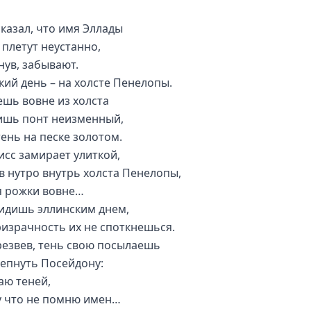
сказал, что имя Эллады
плетут неустанно,
нув, забывают.
кий день – на холсте Пенелопы.
ешь вовне из холста
ишь понт неизменный,
тень на песке золотом.
исс замирает улиткой,
в нутро внутрь холста Пенелопы,
я рожки вовне…
видишь эллинским днем,
ризрачность их не споткнешься.
трезвев, тень свою посылаешь
шепнуть Посейдону:
аю теней,
 что не помню имен…