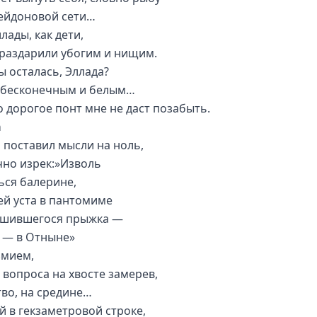
ейдоновой сети…
лады, как дети,
раздарили убогим и нищим.
ы осталась, Эллада?
 бесконечным и белым…
о дорогое понт мне не даст позабыть.
а
о поставил мысли на ноль,
но изрек:»Изволь
ься балерине,
й уста в пантомиме
шившегося прыжка —
 — в Отныне»
змием,
 вопроса на хвосте замерев,
во, на средине…
й в гекзаметровой строке,