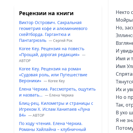
Некто 
Рецензии на книги
Мойры 
Виктор Острович. Сакральная
Но, зас
геометрия кофе и алюминиевого
скейтборда. Гаргантюа и
Эллинс
Пантагрюэль
— Сергей Рок
Взглян
Koree Key. Рецензия на повесть
И увид
«Прощай, дорогая редакция»
—
Имя и 
ABTOP
Имя Ул
Koree Key. Рецензия на роман
Спрята
«Судовая роль, или Путешествие
Вероники»
— Koree Key
Тянутс
Елена Черкиа. Рассмотреть, ощутить
Их и у
и назвать…
— Елена Черкиа
Но о п
Блиц-рец. Километры и страницы с
Так, о
Игреком Х. Ислам Ханипаев «Луна
В ухо 
84»
— ABTOP
Я не зн
По ходу чтения. Елена Черкиа.
Потому
Романы Хайлайна – клубничный