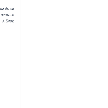
ым днем
 огни…»
А.Блок