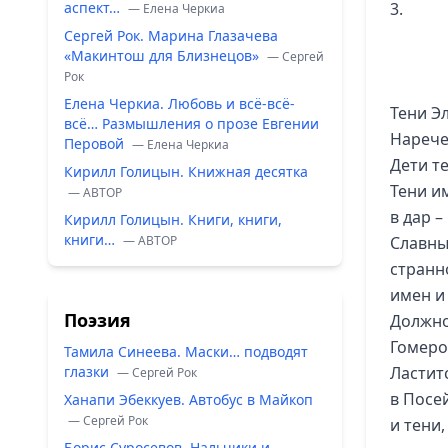
аспект…
3.
— Елена Черкиа
Сергей Рок. Марина Глазачева
«Макинтош для Близнецов»
— Сергей
Рок
Елена Черкиа. Любовь и всё-всё-
Тени Эл
всё… Размышления о прозе Евгении
Нарече
Перовой
— Елена Черкиа
Дети т
Кирилл Голицын. Книжная десятка
Тени и
— ABTOP
в дар –
Кирилл Голицын. Книги, книги,
книги…
— ABTOP
Славны
странн
имен и
Поэзия
Должно
Гомеро
Тамила Синеева. Маски… подводят
глазки
Ластит
— Сергей Рок
в Посе
Ханапи Эбеккуев. Автобус в Майкоп
— Сергей Рок
и тени,
Борис Суросевов. Нальчики и