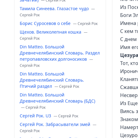
— Сергей Рок
Из Пос
Тамила Синеева. Глазастое чудо
—
Боги Эл
Сергей Рок
Имена 
Борис Суросевов о себе
— Сергей Рок
С кем т
Щехов. Великолепная кошка
—
Сергей Рок
С днем
Din Matteo. Большой
Имя ег
Древнечелябинский Словарь. Раздел
Цезур
петропавловских долгоносиков
—
Тот, кт
Сергей Рок
Иронич
Din Matteo. Большой
Кланят
Древнечелябинский Словарь.
Птичий раздел
— Сергей Рок
Сжавше
Din Matteo. Большой
Несвер
Древнечелябинский Словарь (БДС)
Из Еще
— Сергей Рок
Виясь 
Сергей Рок. U3
— Сергей Рок
Знаком
Сергей Рок. Забрасыватели змей
—
Намерт
Сергей Рок
Цезуро