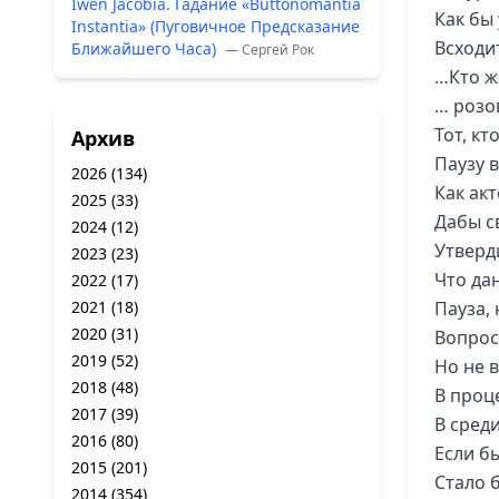
Iwen Jacobia. Гадание «Buttonomantia
Как бы 
Instantia» (Пуговичное Предсказание
Всходи
Ближайшего Часа)
— Сергей Рок
…Кто ж
… розо
Тот, кт
Архив
Паузу 
2026
(134)
Как ак
2025
(33)
Дабы с
2024
(12)
Утверд
2023
(23)
Что да
2022
(17)
2021
(18)
Пауза, 
2020
(31)
Вопрос
2019
(52)
Но не в
2018
(48)
В проц
2017
(39)
В сред
2016
(80)
Если б
2015
(201)
Стало 
2014
(354)