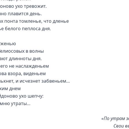
оново ухо тревожит.
но плавится день.
ах понта томленье, что дленье
ье белого пеплоса дня.
уженью
Гелиосовых в волны
ают длинноты дня.
 его не наслажденьем
ова взора, виденьем
ькнет, и исчезнет забвеньем…
ким днем
йдоново ухо шепчу:
омню утраты…
«По утрам 
Свои в