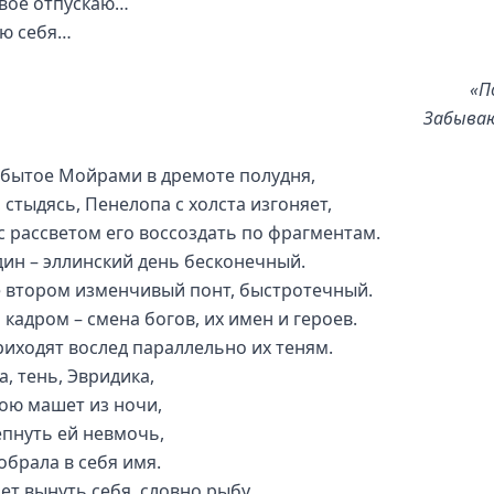
вое отпускаю…
ю себя…
«П
Забыва
абытое Мойрами в дремоте полудня,
 стыдясь, Пенелопа с холста изгоняет,
с рассветом его воссоздать по фрагментам.
дин – эллинский день бесконечный.
е втором изменчивый понт, быстротечный.
 кадром – смена богов, их имен и героев.
риходят вослед параллельно их теням.
, тень, Эвридика,
ою машет из ночи,
пнуть ей невмочь,
обрала в себя имя.
ет вынуть себя, словно рыбу