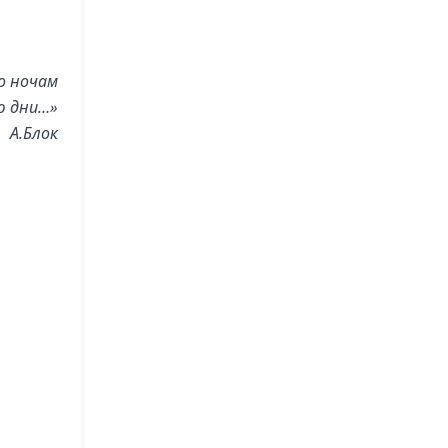
о ночам
ю дни…»
А.Блок