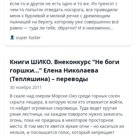
если то и другое не есть одно и то же. Из трехсот с
чем-то попыток отведать носорога, все приводили
меня к бурливой и мелкой речке с дремлющим
пьяницей на берегу, которому уже совершенно всё
равно — туда ли тебе, обратно? И я неизменно…
super toster
Книги ШИКО. Внеконкурс “Не боги
горшки…” Елена Николаева
(Тепляшина) – переводы
30 ноября 2011
В скале над озером Морске-Око среди горных сосен
скрыта пещера, в которую если кто отважится войти,
то найдет огромные сокровища. Туда ведет крутая
узкая лестница, на каждом повороте нужно зажигать
огонь, пока не придешь в некоторое просторное
место. В том месте явятся яркие огни – но касаться их
нельзя, и послышится голос, который запрещает