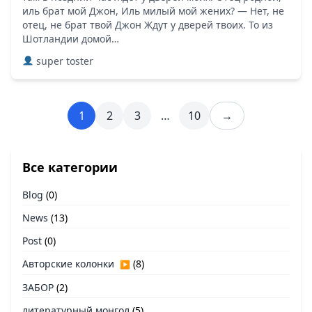
иль брат мой Джон, Иль милый мой жених? — Нет, не
отец, не брат твой Джон Ждут у дверей твоих. То из
Шотландии домой…
super toster
1
2
3
…
10
→
Все категории
Blog
(0)
News
(13)
Post
(0)
Авторские колонки
(8)
▶
ЗАБОР
(2)
литературный монгол
(5)