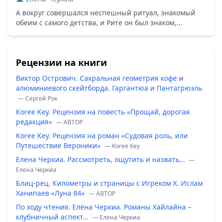
А вокруг совершался неспешный ритуал, знакомый
обеим с самого детства, и Рите он был знаком,...
Рецензии на книги
Виктор Острович. Сакральная геометрия кофе и
алюминиевого скейтборда. Гаргантюа и Пантагрюэль
— Сергей Рок
Koree Key. Рецензия на повесть «Прощай, дорогая
редакция»
— ABTOP
Koree Key. Рецензия на роман «Судовая роль, или
Путешествие Вероники»
— Koree Key
Елена Черкиа. Рассмотреть, ощутить и назвать…
—
Елена Черкиа
Блиц-рец. Километры и страницы с Игреком Х. Ислам
Ханипаев «Луна 84»
— ABTOP
По ходу чтения. Елена Черкиа. Романы Хайлайна –
клубничный аспект…
— Елена Черкиа