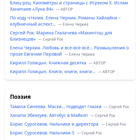
Блиц-рец. Километры и страницы с Игреком Х. Ислам
Ханипаев «Луна 84»
— ABTOP
По ходу чтения. Елена Черкиа. Романы Хайлайна –
клубничный аспект…
— Елена Черкиа
Сергей Рок. Марина Глазачева «Макинтош для
Близнецов»
— Сергей Рок
Елена Черкиа. Любовь и всё-всё-всё… Размышления о
прозе Евгении Перовой
— Елена Черкиа
Кирилл Голицын. Книжная десятка
— ABTOP
Кирилл Голицын. Книги, книги, книги…
— ABTOP
Поэзия
Тамила Синеева. Маски… подводят глазки
— Сергей Рок
Ханапи Эбеккуев. Автобус в Майкоп
— Сергей Рок
Борис Суросевов. Нальчики и директора
— Сергей Рок
Борис Суросевов. Нальчики-5
— Сергей Рок