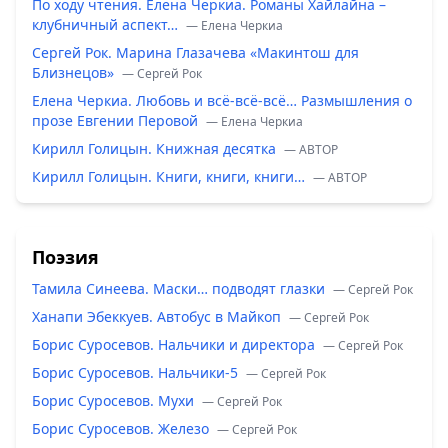
По ходу чтения. Елена Черкиа. Романы Хайлайна –
клубничный аспект…
— Елена Черкиа
Сергей Рок. Марина Глазачева «Макинтош для
Близнецов»
— Сергей Рок
Елена Черкиа. Любовь и всё-всё-всё… Размышления о
прозе Евгении Перовой
— Елена Черкиа
Кирилл Голицын. Книжная десятка
— ABTOP
Кирилл Голицын. Книги, книги, книги…
— ABTOP
Поэзия
Тамила Синеева. Маски… подводят глазки
— Сергей Рок
Ханапи Эбеккуев. Автобус в Майкоп
— Сергей Рок
Борис Суросевов. Нальчики и директора
— Сергей Рок
Борис Суросевов. Нальчики-5
— Сергей Рок
Борис Суросевов. Мухи
— Сергей Рок
Борис Суросевов. Железо
— Сергей Рок