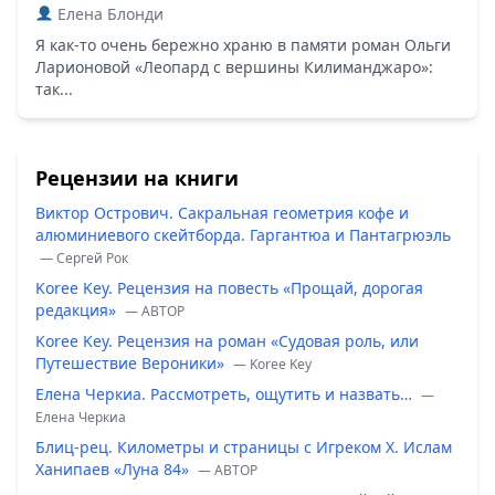
Елена Блонди
Я как-то очень бережно храню в памяти роман Ольги
Ларионовой «Леопард с вершины Килиманджаро»:
так...
Рецензии на книги
Виктор Острович. Сакральная геометрия кофе и
алюминиевого скейтборда. Гаргантюа и Пантагрюэль
— Сергей Рок
Koree Key. Рецензия на повесть «Прощай, дорогая
редакция»
— ABTOP
Koree Key. Рецензия на роман «Судовая роль, или
Путешествие Вероники»
— Koree Key
Елена Черкиа. Рассмотреть, ощутить и назвать…
—
Елена Черкиа
Блиц-рец. Километры и страницы с Игреком Х. Ислам
Ханипаев «Луна 84»
— ABTOP