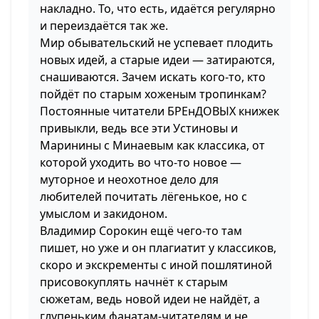
накладно. То, что есть, идаётся регулярно
и переиздаётся так же.
Мир обывательский не успевает плодить
новых идей, а старые идеи — затираются,
снашиваются. Зачем искать кого-то, кто
пойдёт по старым хоженым тропинкам?
Постоянные читатели БРЕнДОВЫХ книжек
привыкли, ведь все эти Устиновы и
Маринины с Минаевым как классика, от
которой уходить во что-то новое —
муторное и неохотное дело для
любителей почитать лёгенькое, но с
умыслом и закидоном.
Владимир Сорокин ещё чего-то там
пишет, но уже и он плагиатит у классиков,
скоро и экскременты с иной пошлятиной
присовокуплять начнёт к старым
сюжетам, ведь новой идеи не найдёт, а
глупеньким фанатам-читателям и не