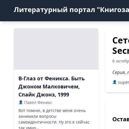
Литературный портал "Книгоз
Сет
Sec
6 октяб
Серия,
В-Глаз от Феникса. Быть
super
Джоном Малковичем,
Спайк Джонз, 1999
Павел Феникс
Вот помню, в детстве меня очень
занимали вопросы
Оста
самоидентичности. Ну это я сейчас
так умно...