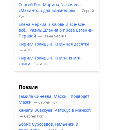
Сергей Рок. Марина Глазачева
«Макинтош для Близнецов»
— Сергей
Рок
Елена Черкиа. Любовь и всё-всё-
всё… Размышления о прозе Евгении
Перовой
— Елена Черкиа
Кирилл Голицын. Книжная десятка
— ABTOP
Кирилл Голицын. Книги, книги,
книги…
— ABTOP
Поэзия
Тамила Синеева. Маски… подводят
глазки
— Сергей Рок
Ханапи Эбеккуев. Автобус в Майкоп
— Сергей Рок
Борис Суросевов. Нальчики и
директора