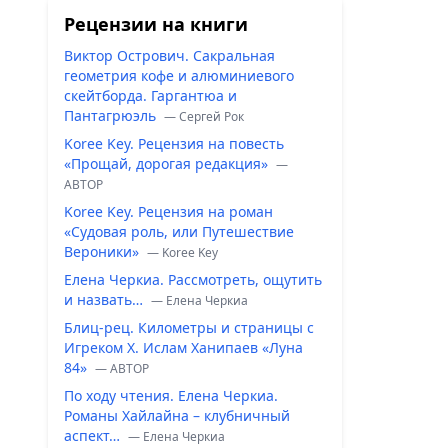
Рецензии на книги
Виктор Острович. Сакральная
геометрия кофе и алюминиевого
скейтборда. Гаргантюа и
Пантагрюэль
— Сергей Рок
Koree Key. Рецензия на повесть
«Прощай, дорогая редакция»
—
ABTOP
Koree Key. Рецензия на роман
«Судовая роль, или Путешествие
Вероники»
— Koree Key
Елена Черкиа. Рассмотреть, ощутить
и назвать…
— Елена Черкиа
Блиц-рец. Километры и страницы с
Игреком Х. Ислам Ханипаев «Луна
84»
— ABTOP
По ходу чтения. Елена Черкиа.
Романы Хайлайна – клубничный
аспект…
— Елена Черкиа