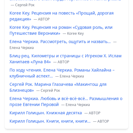
— Сергей Рок
Koree Key. Рецензия на повесть «Прощай, дорогая
редакция»
— ABTOP
Koree Key. Рецензия на роман «Судовая роль, или
Путешествие Вероники»
— Koree Key
Елена Черкиа. Рассмотреть, ощутить и назвать…
—
Елена Черкиа
Блиц-рец. Километры и страницы с Игреком Х. Ислам
Ханипаев «Луна 84»
— ABTOP
По ходу чтения. Елена Черкиа. Романы Хайлайна –
клубничный аспект…
— Елена Черкиа
Сергей Рок. Марина Глазачева «Макинтош для
Близнецов»
— Сергей Рок
Елена Черкиа. Любовь и всё-всё-всё… Размышления о
прозе Евгении Перовой
— Елена Черкиа
Кирилл Голицын. Книжная десятка
— ABTOP
Кирилл Голицын. Книги, книги, книги…
— ABTOP