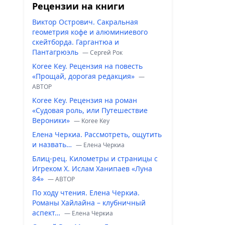
Рецензии на книги
Виктор Острович. Сакральная
геометрия кофе и алюминиевого
скейтборда. Гаргантюа и
Пантагрюэль
— Сергей Рок
Koree Key. Рецензия на повесть
«Прощай, дорогая редакция»
—
ABTOP
Koree Key. Рецензия на роман
«Судовая роль, или Путешествие
Вероники»
— Koree Key
Елена Черкиа. Рассмотреть, ощутить
и назвать…
— Елена Черкиа
Блиц-рец. Километры и страницы с
Игреком Х. Ислам Ханипаев «Луна
84»
— ABTOP
По ходу чтения. Елена Черкиа.
Романы Хайлайна – клубничный
аспект…
— Елена Черкиа