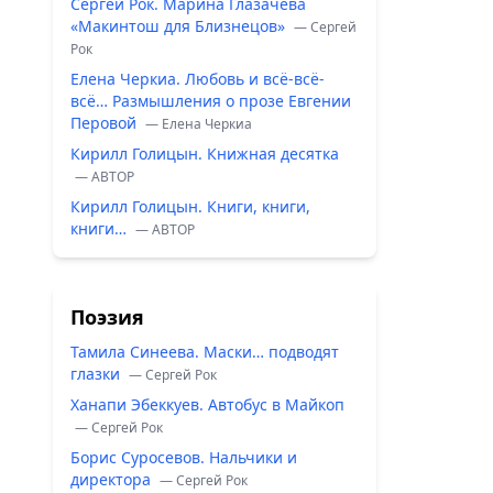
Сергей Рок. Марина Глазачева
«Макинтош для Близнецов»
— Сергей
Рок
Елена Черкиа. Любовь и всё-всё-
всё… Размышления о прозе Евгении
Перовой
— Елена Черкиа
Кирилл Голицын. Книжная десятка
— ABTOP
Кирилл Голицын. Книги, книги,
книги…
— ABTOP
Поэзия
Тамила Синеева. Маски… подводят
глазки
— Сергей Рок
Ханапи Эбеккуев. Автобус в Майкоп
— Сергей Рок
Борис Суросевов. Нальчики и
директора
— Сергей Рок