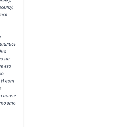
селку)
атся
т
ушились
дно
го на
е его
ко
. И вот
е
о иначе
что это