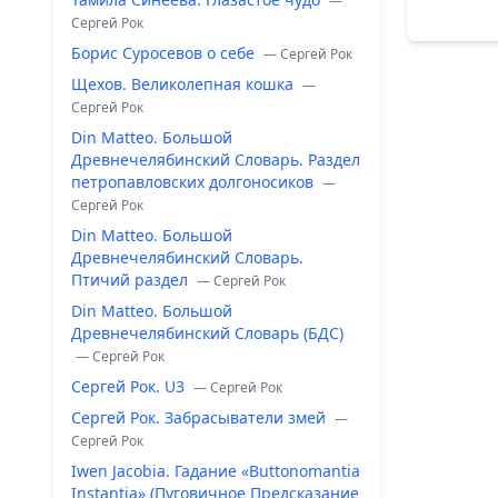
—
Сергей Рок
Борис Суросевов о себе
— Сергей Рок
Щехов. Великолепная кошка
—
Сергей Рок
Din Matteo. Большой
Древнечелябинский Словарь. Раздел
петропавловских долгоносиков
—
Сергей Рок
Din Matteo. Большой
Древнечелябинский Словарь.
Птичий раздел
— Сергей Рок
Din Matteo. Большой
Древнечелябинский Словарь (БДС)
— Сергей Рок
Сергей Рок. U3
— Сергей Рок
Сергей Рок. Забрасыватели змей
—
Сергей Рок
Iwen Jacobia. Гадание «Buttonomantia
Instantia» (Пуговичное Предсказание