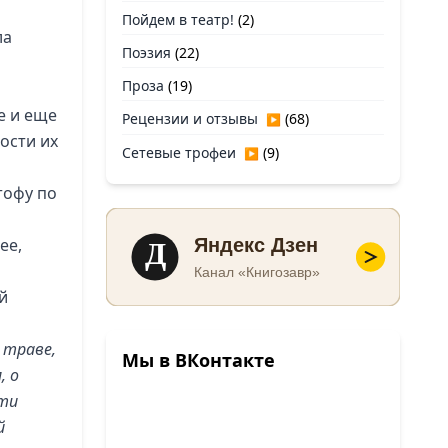
Пойдем в театр!
(2)
ла
Поэзия
(22)
Проза
(19)
е и еще
Рецензии и отзывы
(68)
▶
ости их
Сетевые трофеи
(9)
▶
тофу по
Д
ее,
Яндекс Дзен
Канал «Книгозавр»
й
 траве,
Мы в ВКонтакте
, о
сти
й