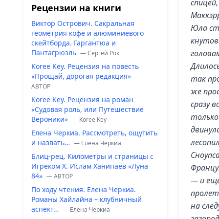
спицей,
Рецензии на книги
Маккэрр
Виктор Острович. Сакральная
Юла ст
геометрия кофе и алюминиевого
кнутов
скейтборда. Гаргантюа и
Пантагрюэль
голова
— Сергей Рок
Длилось
Koree Key. Рецензия на повесть
«Прощай, дорогая редакция»
—
так пр
ABTOP
же про
Koree Key. Рецензия на роман
сразу в
«Судовая роль, или Путешествие
только
Вероники»
— Koree Key
двинул
Елена Черкиа. Рассмотреть, ощутить
лесопил
и назвать…
— Елена Черкиа
Сноупса
Блиц-рец. Километры и страницы с
Игреком Х. Ислам Ханипаев «Луна
Францу
84»
— ABTOP
— и еще
По ходу чтения. Елена Черкиа.
пролетк
Романы Хайлайна – клубничный
на сле
аспект…
— Елена Черкиа
загород