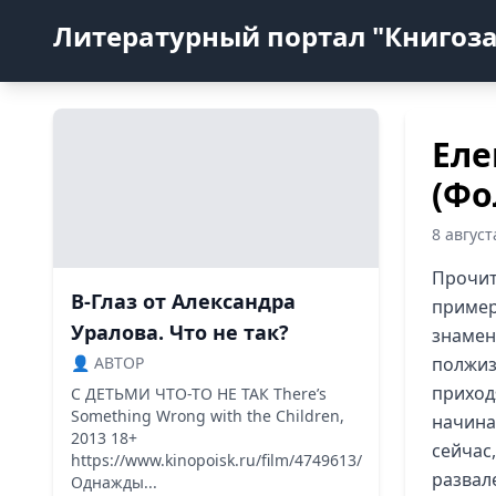
Литературный портал "Книгоз
Еле
(Фо
8 авгус
Прочит
В-Глаз от Александра
пример
Уралова. Что не так?
знамен
👤 ABTOP
полжиз
приход
С ДЕТЬМИ ЧТО-ТО НЕ ТАК There’s
Something Wrong with the Children,
начина
2013 18+
сейчас
https://www.kinopoisk.ru/film/4749613/
развале
Однажды...