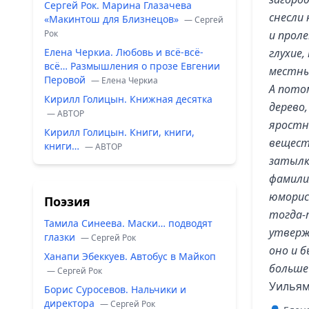
Сергей Рок. Марина Глазачева
снесли 
«Макинтош для Близнецов»
— Сергей
Рок
и прол
Елена Черкиа. Любовь и всё-всё-
глухие,
всё… Размышления о прозе Евгении
местны
Перовой
— Елена Черкиа
А пото
Кирилл Голицын. Книжная десятка
дерево,
— ABTOP
яростн
Кирилл Голицын. Книги, книги,
вещест
книги…
— ABTOP
затылк
фамилия
юморис
Поэзия
тогда-т
Тамила Синеева. Маски… подводят
утверж
глазки
— Сергей Рок
оно и 
Ханапи Эбеккуев. Автобус в Майкоп
больше
— Сергей Рок
Уильям
Борис Суросевов. Нальчики и
директора
— Сергей Рок