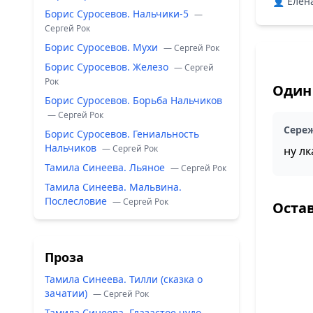
👤 Елен
Борис Суросевов. Нальчики-5
—
Сергей Рок
Борис Суросевов. Мухи
— Сергей Рок
Борис Суросевов. Железо
— Сергей
Рок
Один
Борис Суросевов. Борьба Нальчиков
— Сергей Рок
Сере
Борис Суросевов. Гениальность
Нальчиков
— Сергей Рок
ну лк
Тамила Синеева. Льяное
— Сергей Рок
Тамила Синеева. Мальвина.
Послесловие
— Сергей Рок
Оста
Проза
Тамила Синеева. Тилли (сказка о
зачатии)
— Сергей Рок
Тамила Синеева. Глазастое чудо