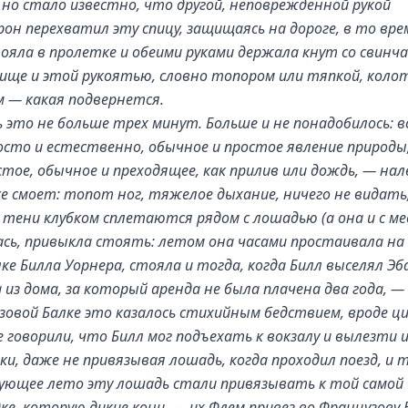
 но стало известно, что другой, неповрежденной рукой
он перехватил эту спицу, защищаясь на дороге, в то вре
ояла в пролетке и обеими руками держала кнут со свинч
ище и этой рукоятью, словно топором или тяпкой, коло
м — какая подвернется.
 это не больше трех минут. Больше и не понадобилось: в
осто и естественно, обычное и простое явление природы
стое, обычное и преходящее, как прилив или дождь, — на
се смоет: топот ног, тяжелое дыхание, ничего не видать
 тени клубком сплетаются рядом с лошадью (а она и с ме
ась, привыкла стоять: летом она часами простаивала на
ке Билла Уорнера, стояла и тогда, когда Билл выселял Эб
 из дома, за который аренда не была плачена два года, — 
зовой Балке это казалось стихийным бедствием, вроде ци
 говорили, что Билл мог подъехать к вокзалу и вылезти и
и, даже не привязывая лошадь, когда проходил поезд, и 
дующее лето эту лошадь стали привязывать к той самой
ке, которую дикие кони, — их Флем привез во Французову Б