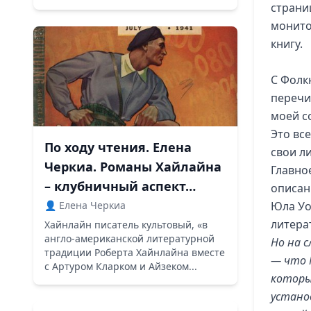
страни
монито
книгу.
С Фолк
перечи
моей с
Это вс
По ходу чтения. Елена
свои л
Черкиа. Романы Хайлайна
Главно
– клубничный аспект…
описан
👤 Елена Черкиа
Юла Уо
литера
Хайнлайн писатель культовый, «в
англо-американской литературной
Но на 
традиции Роберта Хайнлайна вместе
— что 
с Артуром Кларком и Айзеком...
которы
устано