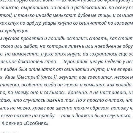
начисто, вырвавшись на волю и разбежавшись по всему по
еткой, и только иногда мелькают дубовые спицы и слыш
 как стук по арбузу, удары кнута со свинчаткой по головам
х храбрецов.
м пустая пролетка и лошадь остались стоять, как стои
 скала или амбар, на которые ливень или наводнение обр
о, но мимолетно, и уже отхлынули, да сохранилось еще о
венное доказательство — Терон Квик: целую неделю у не
е виден был отпечаток от свинчатки кнута, и не впервы
, Квик [Быстрый (англ.)], звучала, как говорится, несколь
тически, особенно когда он лежал в камышах, как колода
о, по-моему, оно и случилось. Конечно, я не настаиваю, н
даю, что случилось именно так. Но я просто считаю, чт
быть не могло, кроме как именно таким образом, потому 
 всего похоже на правду — так и должно было случиться.
 Фолкнер «Особняк»