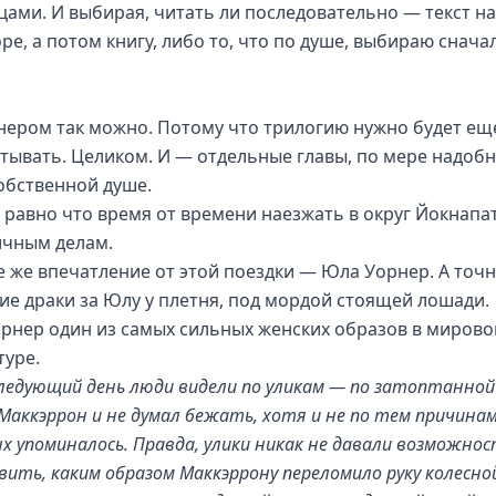
цами. И выбирая, читать ли последовательно — текст на
ре, а потом книгу, либо то, что по душе, выбираю снача
нером так можно. Потому что трилогию нужно будет ещ
тывать. Целиком. И — отдельные главы, по мере надобн
обственной душе.
е равно что время от времени наезжать в округ Йокнапа
ичным делам.
е же впечатление от этой поездки — Юла Уорнер. А точн
ие драки за Юлу у плетня, под мордой стоящей лошади.
рнер один из самых сильных женских образов в мирово
туре.
следующий день люди видели по уликам — по затоптанной
Маккэррон и не думал бежать, хотя и не по тем причинам
х упоминалось. Правда, улики никак не давали возможно
вить, каким образом Маккэррону переломило руку колесно