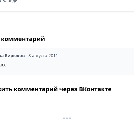
а Блонди
 комментарий
жа Бирюков
8 августа 2011
асс
вить комментарий через ВКонтакте