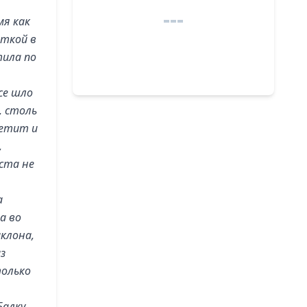
мя как
аткой в
тила по
се шло
, столь
летит и
,
ста не
а
а во
клона,
з
только
алку,