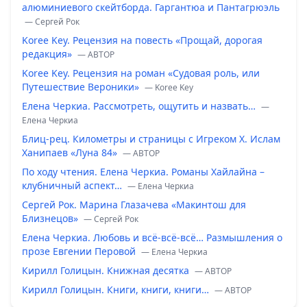
алюминиевого скейтборда. Гаргантюа и Пантагрюэль
— Сергей Рок
Koree Key. Рецензия на повесть «Прощай, дорогая
редакция»
— ABTOP
Koree Key. Рецензия на роман «Судовая роль, или
Путешествие Вероники»
— Koree Key
Елена Черкиа. Рассмотреть, ощутить и назвать…
—
Елена Черкиа
Блиц-рец. Километры и страницы с Игреком Х. Ислам
Ханипаев «Луна 84»
— ABTOP
По ходу чтения. Елена Черкиа. Романы Хайлайна –
клубничный аспект…
— Елена Черкиа
Сергей Рок. Марина Глазачева «Макинтош для
Близнецов»
— Сергей Рок
Елена Черкиа. Любовь и всё-всё-всё… Размышления о
прозе Евгении Перовой
— Елена Черкиа
Кирилл Голицын. Книжная десятка
— ABTOP
Кирилл Голицын. Книги, книги, книги…
— ABTOP