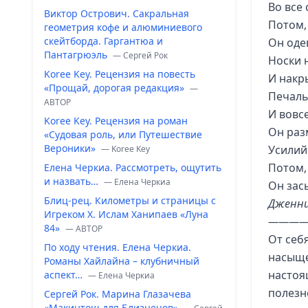
Во все 
Виктор Острович. Сакральная
Потом,
геометрия кофе и алюминиевого
скейтборда. Гаргантюа и
Он одев
Пантагрюэль
— Сергей Рок
Носки 
Koree Key. Рецензия на повесть
И накр
«Прощай, дорогая редакция»
—
Печаль
ABTOP
И вовсе
Koree Key. Рецензия на роман
Он раз
«Судовая роль, или Путешествие
Вероники»
Усилий
— Koree Key
Потом,
Елена Черкиа. Рассмотреть, ощутить
и назвать…
— Елена Черкиа
Он зас
Блиц-рец. Километры и страницы с
Дженни
Игреком Х. Ислам Ханипаев «Луна
———
84»
— ABTOP
От себ
По ходу чтения. Елена Черкиа.
насыще
Романы Хайлайна – клубничный
настоя
аспект…
— Елена Черкиа
полезн
Сергей Рок. Марина Глазачева
«Макинтош для Близнецов»