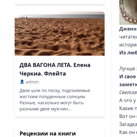
Дженни
читател
истори
Из лю
ДВА ВАГОНА ЛЕТА. Елена
Лучше 
Черкиа. Флейта
И свое
admin
замет
Двое шли по песку, подгоняемые
Светля
жестким полуденным солнцем.
А что у
Разные, насколько могут быть
Какие 
разными двое мужчин...
Вот он 
Загадк
Как он 
Рецензии на книги