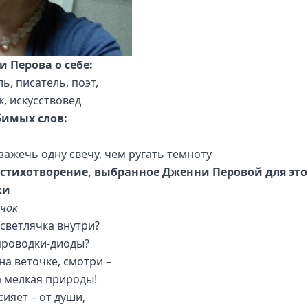
 Перова о себе:
ь, писатель, поэт,
к, искусствовед
бимых слов:
зажечь одну свечу, чем ругать темноту
 стихотворение, выбранное Дженни Перовой для эт
ки
чок
 светлячка внутри?
проводки-диоды?
на веточке, смотри –
а мелкая природы!
сияет – от души,