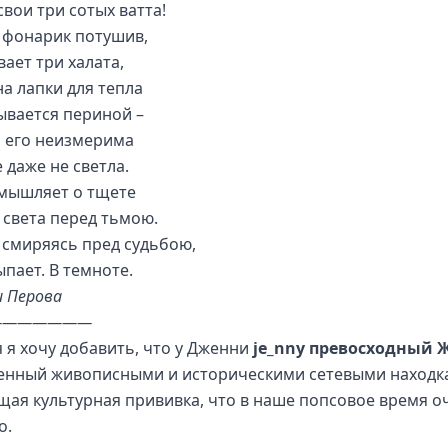
свои три сотых ватта!
 фонарик потушив,
ает три халата,
на лапки для тепла
ывается периной –
 его неизмерима
 даже не светла.
мышляет о тщете
 света перед тьмою.
 смиряясь пред судьбою,
ыпает. В темноте.
 Перова
———————
я я хочу добавить, что у Дженни
je_nny превосходный 
нный живописными и историческими сетевыми находк
щая культурная прививка, что в наше попсовое время о
о.