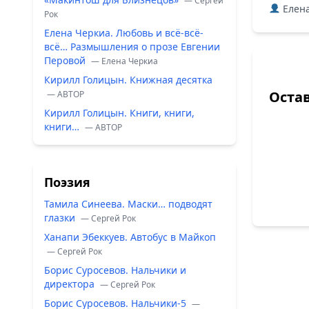
— Сергей
Елена
Рок
Елена Черкиа. Любовь и всё-всё-
всё… Размышления о прозе Евгении
Перовой
— Елена Черкиа
Кирилл Голицын. Книжная десятка
Оста
— ABTOP
Кирилл Голицын. Книги, книги,
книги…
— ABTOP
Поэзия
Тамила Синеева. Маски… подводят
глазки
— Сергей Рок
Ханапи Эбеккуев. Автобус в Майкоп
— Сергей Рок
Борис Суросевов. Нальчики и
директора
— Сергей Рок
Борис Суросевов. Нальчики-5
—