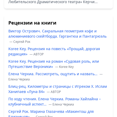
Любительского Драматического театра» Керчи...
Рецензии на книги
Виктор Острович. Сакральная геометрия кофе и
алюминиевого скейтборда. Гаргантюа и Пантагрюэль
— Сергей Рок
Koree Key. Рецензия на повесть «Прощай, дорогая
редакция»
— ABTOP
Koree Key. Рецензия на роман «Судовая роль, или
Путешествие Вероники»
— Koree Key
Елена Черкиа. Рассмотреть, ощутить и назвать…
—
Елена Черкиа
Блиц-рец. Километры и страницы с Игреком Х. Ислам
Ханипаев «Луна 84»
— ABTOP
По ходу чтения. Елена Черкиа. Романы Хайлайна –
клубничный аспект…
— Елена Черкиа
Сергей Рок. Марина Глазачева «Макинтош для
Близнецов»
— Сергей Рок