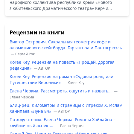
народного коллектива республики Крым «Нового
Любительского Драматического театра» Керчи...
Рецензии на книги
Виктор Острович. Сакральная геометрия кофе и
алюминиевого скейтборда. Гаргантюа и Пантагрюэль
— Сергей Рок
Koree Key. Рецензия на повесть «Прощай, дорогая
редакция»
— ABTOP
Koree Key. Рецензия на роман «Судовая роль, или
Путешествие Вероники»
— Koree Key
Елена Черкиа. Рассмотреть, ощутить и назвать…
—
Елена Черкиа
Блиц-рец. Километры и страницы с Игреком Х. Ислам
Ханипаев «Луна 84»
— ABTOP
По ходу чтения. Елена Черкиа. Романы Хайлайна –
клубничный аспект…
— Елена Черкиа
Сергей Рок. Марина Глазачева «Макинтош для