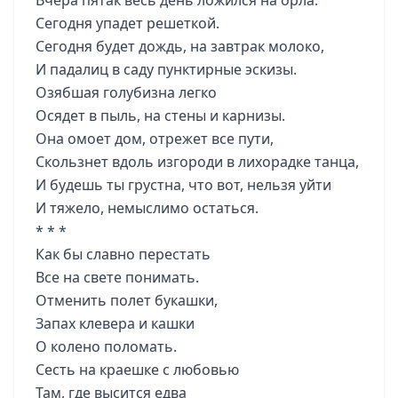
Вчера пятак весь день ложился на орла.
Сегодня упадет решеткой.
Сегодня будет дождь, на завтрак молоко,
И падалиц в саду пунктирные эскизы.
Озябшая голубизна легко
Осядет в пыль, на стены и карнизы.
Она омоет дом, отрежет все пути,
Скользнет вдоль изгороди в лихорадке танца,
И будешь ты грустна, что вот, нельзя уйти
И тяжело, немыслимо остаться.
* * *
Как бы славно перестать
Все на свете понимать.
Отменить полет букашки,
Запах клевера и кашки
О колено поломать.
Сесть на краешке с любовью
Там, где высится едва