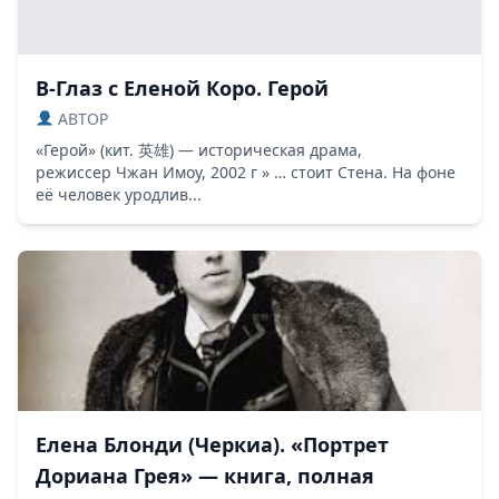
В-Глаз с Еленой Коро. Герой
ABTOP
«Герой» (кит. 英雄) — историческая драма,
режиссер Чжан Имоу, 2002 г » … стоит Стена. На фоне
её человек уродлив...
Елена Блонди (Черкиа). «Портрет
Дориана Грея» — книга, полная