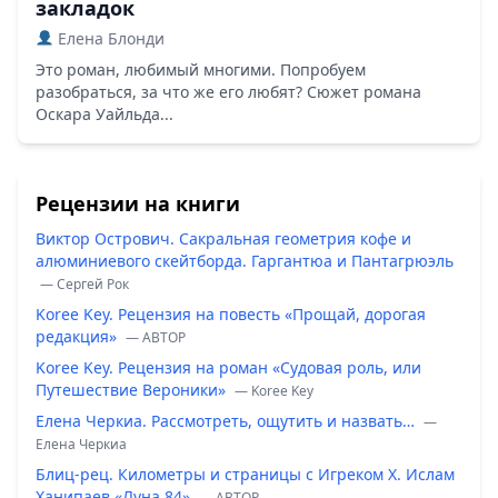
закладок
Елена Блонди
Это роман, любимый многими. Попробуем
разобраться, за что же его любят? Сюжет романа
Оскара Уайльда...
Рецензии на книги
Виктор Острович. Сакральная геометрия кофе и
алюминиевого скейтборда. Гаргантюа и Пантагрюэль
— Сергей Рок
Koree Key. Рецензия на повесть «Прощай, дорогая
редакция»
— ABTOP
Koree Key. Рецензия на роман «Судовая роль, или
Путешествие Вероники»
— Koree Key
Елена Черкиа. Рассмотреть, ощутить и назвать…
—
Елена Черкиа
Блиц-рец. Километры и страницы с Игреком Х. Ислам
Ханипаев «Луна 84»
— ABTOP