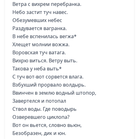
Ветра с вихрем перебранка.
Небо застит туч навес.
Обезумевших небес
Раздувается вагранка.
В небе вспенилась вегжа*
Хлещет молнии вожжа.
Воровская туч ватага.
Вихрю виться. Ветру выть.
Такова у неба выть*
С туч вот-вот сорвется влага.
Взбухший прорвало волдырь.
Ввинчен в землю водный штопор,
Завертелся и потопал
Ствол воды. Где поводырь
Озверевшего циклопа?
Вот он вьется, словно вьюн,
Безобразен, дик и юн.