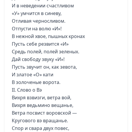
И в неведении счастливом
«У» умчится в синеву,
Отливая черносливом.
Отпусти на волю «И»!
В нежной хвое, пышных кронах
Пусть себе резвится «И»
Средь полей, полей зеленых.
Дай свободу звуку «И»!
Пусть звучит он, как зевота,
И златое «О» кати
В золоченые ворота.
II. Слово о Вэ
Вихря взвизги, ветра вой,
Вихря ведьмино вещанье,
Ветра посвист воровской —
Кругового вэ вращанье.
Спор и свара двух повес,