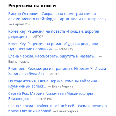
Рецензии на книги
Виктор Острович. Сакральная геометрия кофе и
алюминиевого скейтборда. Гаргантюа и Пантагрюэль
— Сергей Рок
Koree Key. Рецензия на повесть «Прощай, дорогая
редакция»
— ABTOP
Koree Key. Рецензия на роман «Судовая роль, или
Путешествие Вероники»
— Koree Key
Елена Черкиа. Рассмотреть, ощутить и назвать…
—
Елена Черкиа
Блиц-рец. Километры и страницы с Игреком Х. Ислам
Ханипаев «Луна 84»
— ABTOP
По ходу чтения. Елена Черкиа. Романы Хайлайна –
клубничный аспект…
— Елена Черкиа
Сергей Рок. Марина Глазачева «Макинтош для
Близнецов»
— Сергей Рок
Елена Черкиа. Любовь и всё-всё-всё… Размышления о
прозе Евгении Перовой
— Елена Черкиа