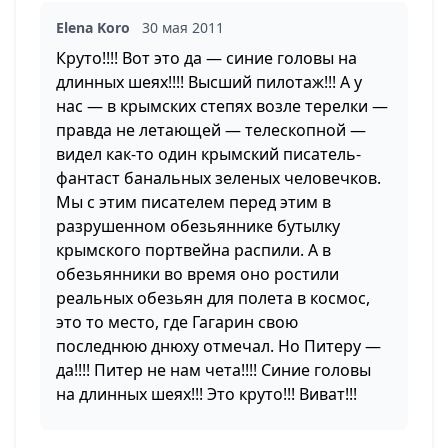
Elena Koro
30 мая 2011
Круто!!!! Вот это да — синие головы на
длинных шеях!!!! Высший пилотаж!!! А у
нас — в крымских степях возле терелки —
правда не летающей — телескопной —
видел как-то один крымский писатель-
фантаст банальных зеленых человечков.
Мы с этим писателем перед этим в
разрушенном обезьяннике бутылку
крымского портвейна распили. А в
обезьянники во время оно ростили
реальных обезьян для полета в космос,
это то место, где Гагарин свою
последнюю днюху отмечал. Но Питеру —
да!!!! Питер не нам чета!!!! Синие головы
на длинных шеях!!! Это круто!!! Виват!!!