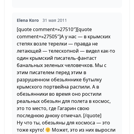
Elena Koro
31 мая 2011
[quote comment=»27510″][quote
comment=»27505″]А у нас — в крымских
степях возле терелки — правда не
летающей — телескопной — видел как-то
один крымский писатель-фантаст
банальных зеленых человечков. Мы с
этим писателем перед этим в
разрушенном обезьяннике бутылку
крымского портвейна распили. А в
обезьянники во время оно ростили
реальных обезьян для полета в космос,
это то место, где Гагарин свою
последнюю днюху отмечал. [/quote]
Ну что ты, обезьяны для космоса — это
тоже круто!
Может, это из них выросли