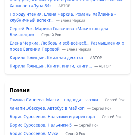
Ханипаев «Луна 84»
— ABTOP
По ходу чтения. Елена Черкиа. Романы Хайлайна –
клубничный аспект…
— Елена Черкиа
Сергей Рок. Марина Глазачева «Макинтош для
Близнецов»
— Сергей Рок
Елена Черкиа. Любовь и всё-всё-всё… Размышления о
прозе Евгении Перовой
— Елена Черкиа
Кирилл Голицын. Книжная десятка
— ABTOP
Кирилл Голицын. Книги, книги, книги…
— ABTOP
Поэзия
Тамила Синеева. Маски… подводят глазки
— Сергей Рок
Ханапи Эбеккуев. Автобус в Майкоп
— Сергей Рок
Борис Суросевов. Нальчики и директора
— Сергей Рок
Борис Суросевов. Нальчики-5
— Сергей Рок
Борис Суросевов. Мухи
— Сергей Рок