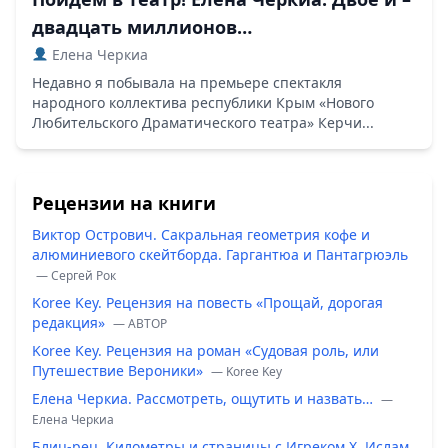
двадцать миллионов…
Елена Черкиа
Недавно я побывала на премьере спектакля
народного коллектива республики Крым «Нового
Любительского Драматического театра» Керчи...
Рецензии на книги
Виктор Острович. Сакральная геометрия кофе и
алюминиевого скейтборда. Гаргантюа и Пантагрюэль
— Сергей Рок
Koree Key. Рецензия на повесть «Прощай, дорогая
редакция»
— ABTOP
Koree Key. Рецензия на роман «Судовая роль, или
Путешествие Вероники»
— Koree Key
Елена Черкиа. Рассмотреть, ощутить и назвать…
—
Елена Черкиа
Блиц-рец. Километры и страницы с Игреком Х. Ислам